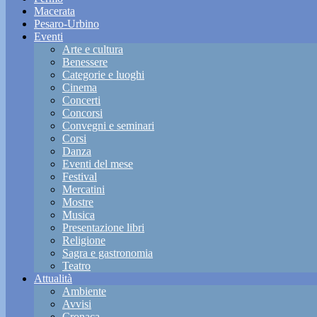
Macerata
Pesaro-Urbino
Eventi
Arte e cultura
Benessere
Categorie e luoghi
Cinema
Concerti
Concorsi
Convegni e seminari
Corsi
Danza
Eventi del mese
Festival
Mercatini
Mostre
Musica
Presentazione libri
Religione
Sagra e gastronomia
Teatro
Attualità
Ambiente
Avvisi
Cronaca