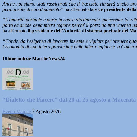
Anche noi siamo stati rassicurati che il tracciato rimarrà quello p
permanente di coordinamento”
ha affermato
la vice presidente del
“L’autorità portuale è parte in causa direttamente interessata: lo sv
porto ed anche della intera regione perché il porto ha una valenza naz
ha affermato
il presidente dell’Autorità di sistema portuale del M
“Condivido l’esigenza di lavorare insieme e vigilare per ottenere ques
l’economia di una intera provincia e della intera regione e la Camer
Ultime notizie MarcheNews24
“Dialetto che Piacere” dal 20 al 25 agosto a Macerata
Eventi Marche
7 Agosto 2026