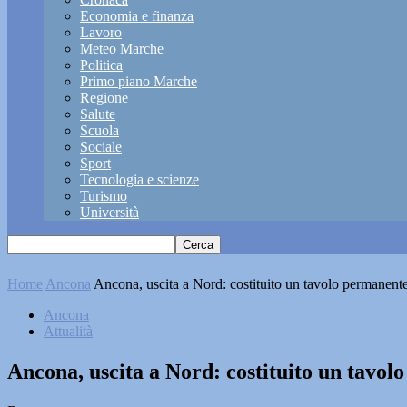
Economia e finanza
Lavoro
Meteo Marche
Politica
Primo piano Marche
Regione
Salute
Scuola
Sociale
Sport
Tecnologia e scienze
Turismo
Università
Home
Ancona
Ancona, uscita a Nord: costituito un tavolo permanent
Ancona
Attualità
Ancona, uscita a Nord: costituito un tavo