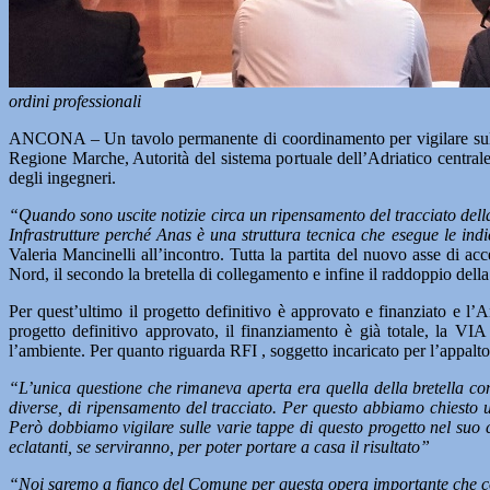
ordini professionali
ANCONA – Un tavolo permanente di coordinamento per vigilare sull’
Regione Marche, Autorità del sistema portuale dell’Adriatico centrale,
degli ingegneri.
“Quando sono uscite notizie circa un ripensamento del tracciato della
Infrastrutture perché Anas è una struttura tecnica che esegue le ind
Valeria Mancinelli all’incontro. Tutta la partita del nuovo asse di ac
Nord, il secondo la bretella di collegamento e infine il raddoppio della
Per quest’ultimo il progetto definitivo è approvato e finanziato e l’
progetto definitivo approvato, il finanziamento è già totale, la V
l’ambiente. Per quanto riguarda RFI , soggetto incaricato per l’appalto
“L’unica questione che rimaneva aperta era quella della bretella con
diverse, di ripensamento del tracciato. Per questo abbiamo chiesto u
Però dobbiamo vigilare sulle varie tappe di questo progetto nel suo
eclatanti, se serviranno, per poter portare a casa il risultato”
“Noi saremo a fianco del Comune per questa opera importante che com