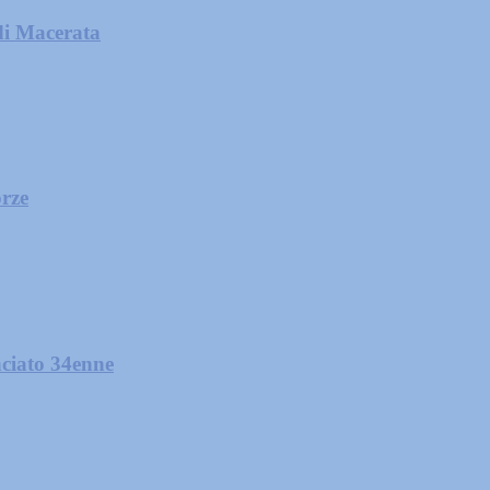
di Macerata
orze
nciato 34enne