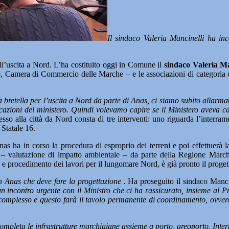
Il sindaco Valeria Mancinelli ha inco
uscita a Nord. L’ha costituito oggi in Comune il
sindaco Valeria Ma
 Camera di Commercio delle Marche – e le associazioni di categoria oltre
 bretella per l’uscita a Nord da parte di Anas, ci siamo subito allarm
icazioni del ministero. Quindi volevamo capire se il Ministero aveva 
cesso alla città da Nord consta di tre interventi: uno riguarda l’inter
 Statale 16.
Anas ha in corso la procedura di esproprio dei terreni e poi effettuerà 
IA – valutazione di impatto ambientale – da parte della Regione Marc
 e procedimento dei lavori per il lungomare Nord, è già pronto il progett
 Anas che deve fare la progettazione .
Ha proseguito il sindaco Manci
n incontro urgente con il Ministro che ci ha rassicurato, insieme al P
 complesso e questo farà il tavolo permanente di coordinamento, ovvero
pleta le infrastrutture marchigiane assieme a porto, areoporto, Inter