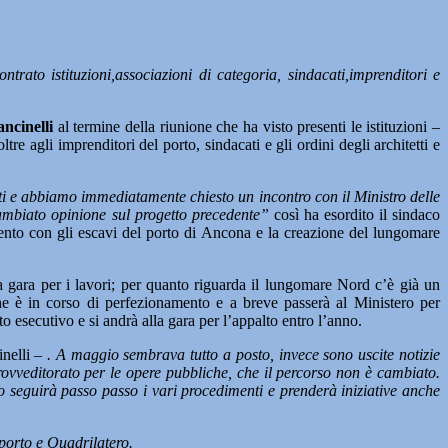
ntrato istituzioni,associazioni di categoria, sindacati,imprenditori e
ncinelli
al termine della riunione che ha visto presenti le istituzioni –
 agli imprenditori del porto, sindacati e gli ordini degli architetti e
ati e abbiamo immediatamente chiesto un incontro con il Ministro delle
cambiato opinione sul progetto precedente”
così ha esordito il sindaco
ramento con gli escavi del porto di Ancona e la creazione del lungomare
la gara per i lavori; per quanto riguarda il lungomare Nord c’è già un
he è in corso di perfezionamento e a breve passerà al Ministero per
o esecutivo e si andrà alla gara per l’appalto entro l’anno.
nelli –
. A maggio sembrava tutto a posto, invece sono uscite notizie
rovveditorato per le opere pubbliche, che il percorso non è cambiato.
 seguirà passo passo i vari procedimenti e prenderà iniziative anche
porto e Quadrilatero.