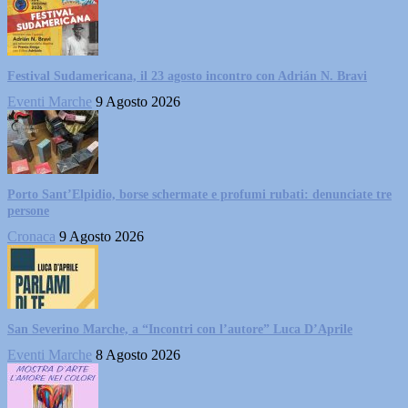
Festival Sudamericana, il 23 agosto incontro con Adrián N. Bravi
Eventi Marche
9 Agosto 2026
Porto Sant’Elpidio, borse schermate e profumi rubati: denunciate tre
persone
Cronaca
9 Agosto 2026
San Severino Marche, a “Incontri con l’autore” Luca D’Aprile
Eventi Marche
8 Agosto 2026