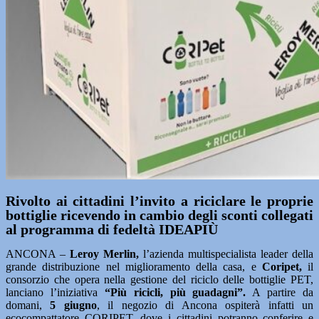
Rivolto ai cittadini l’invito a riciclare le proprie
bottiglie ricevendo in cambio degli sconti collegati
al programma di fedeltà IDEAPIÙ
ANCONA –
Leroy Merlin,
l’azienda multispecialista leader della
grande distribuzione nel miglioramento della casa, e
Coripet,
il
consorzio che opera nella gestione del riciclo delle bottiglie PET,
lanciano l’iniziativa
“Più ricicli, più guadagni”.
A partire da
domani,
5 giugno
, il negozio di Ancona ospiterà infatti un
ecocompattatore CORIPET, dove i cittadini potranno conferire e