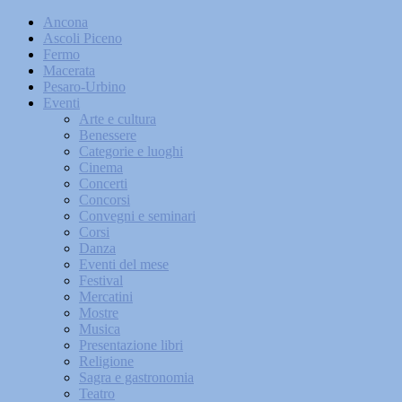
Ancona
Ascoli Piceno
Fermo
Macerata
Pesaro-Urbino
Eventi
Arte e cultura
Benessere
Categorie e luoghi
Cinema
Concerti
Concorsi
Convegni e seminari
Corsi
Danza
Eventi del mese
Festival
Mercatini
Mostre
Musica
Presentazione libri
Religione
Sagra e gastronomia
Teatro