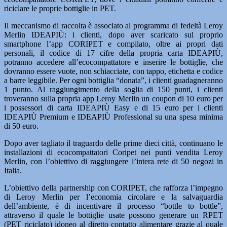
riciclare le proprie bottiglie in PET.
Il meccanismo di raccolta è associato al programma di fedeltà Leroy
Merlin IDEAPIÙ: i clienti, dopo aver scaricato sul proprio
smartphone l’app CORIPET e compilato, oltre ai propri dati
personali, il codice di 17 cifre della propria carta IDEAPIÙ,
potranno accedere all’ecocompattatore e inserire le bottiglie, che
dovranno essere vuote, non schiacciate, con tappo, etichetta e codice
a barre leggibile. Per ogni bottiglia “donata”, i clienti guadagneranno
1 punto. Al raggiungimento della soglia di 150 punti, i clienti
troveranno sulla propria app Leroy Merlin un coupon di 10 euro per
i possessori di carta IDEAPIÙ Easy e di 15 euro per i clienti
IDEAPIÙ Premium e IDEAPIÙ Professional su una spesa minima
di 50 euro.
Dopo aver tagliato il traguardo delle prime dieci città, continuano le
installazioni di ecocompattatori Coripet nei punti vendita Leroy
Merlin, con l’obiettivo di raggiungere l’intera rete di 50 negozi in
Italia.
L’obiettivo della partnership con CORIPET, che rafforza l’impegno
di Leroy Merlin per l’economia circolare e la salvaguardia
dell’ambiente, è di incentivare il processo “bottle to bottle”,
attraverso il quale le bottiglie usate possono generare un RPET
(PET riciclato) idoneo al diretto contatto alimentare grazie al quale