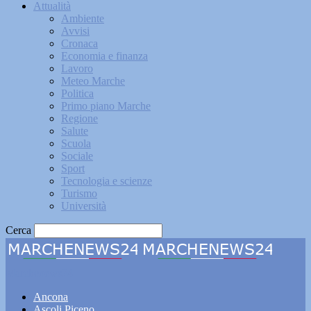
Attualità
Ambiente
Avvisi
Cronaca
Economia e finanza
Lavoro
Meteo Marche
Politica
Primo piano Marche
Regione
Salute
Scuola
Sociale
Sport
Tecnologia e scienze
Turismo
Università
Cerca
Marchenews24
Ancona
Ascoli Piceno