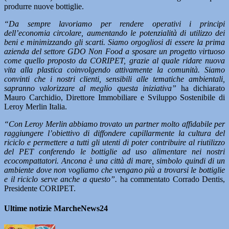
produrre nuove bottiglie.
“Da sempre lavoriamo per rendere operativi i principi
dell’economia circolare, aumentando le potenzialità di utilizzo dei
beni e minimizzando gli scarti. Siamo orgogliosi di essere la prima
azienda del settore GDO Non Food a sposare un progetto virtuoso
come quello proposto da CORIPET, grazie al quale ridare nuova
vita alla plastica coinvolgendo attivamente la comunità. Siamo
convinti che i nostri clienti, sensibili alle tematiche ambientali,
sapranno valorizzare al meglio questa iniziativa”
ha dichiarato
Mauro Carchidio, Direttore Immobiliare e Sviluppo Sostenibile di
Leroy Merlin Italia.
“Con Leroy Merlin abbiamo trovato un partner molto affidabile per
raggiungere l’obiettivo di diffondere capillarmente la cultura del
riciclo e permettere a tutti gli utenti di poter contribuire al riutilizzo
del PET conferendo le bottiglie ad uso alimentare nei nostri
ecocompattatori. Ancona è una città di mare, simbolo quindi di un
ambiente dove non vogliamo che vengano più a trovarsi le bottiglie
e il riciclo serve anche a questo”.
ha commentato Corrado Dentis,
Presidente CORIPET.
Ultime notizie MarcheNews24