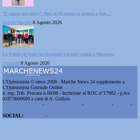
“L’amore nei colori”: fino al 30 agosto la mostra a San...
Eventi Marche
8 Agosto 2026
La Polizia di Stato ha ricordato i propri caduti a Macerata
Attualità
8 Agosto 2026
L'Opinionista © since 2008 - Marche News 24 supplemento a
L'Opinionista Giornale Online
n. reg. Trib. Pescara n.08/08 - Iscrizione al ROC n°17982 - p.iva
01873660680 a cura di A. Gulizia
Pubblicità e contatti
-
Notizie del giorno
-
Informazioni
-
Privacy
-
Cookie
SOCIAL:
Facebook
-
X