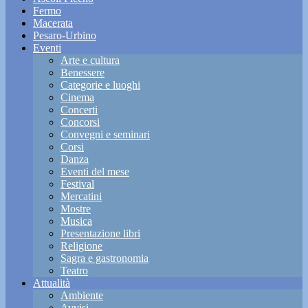
Fermo
Macerata
Pesaro-Urbino
Eventi
Arte e cultura
Benessere
Categorie e luoghi
Cinema
Concerti
Concorsi
Convegni e seminari
Corsi
Danza
Eventi del mese
Festival
Mercatini
Mostre
Musica
Presentazione libri
Religione
Sagra e gastronomia
Teatro
Attualità
Ambiente
Avvisi