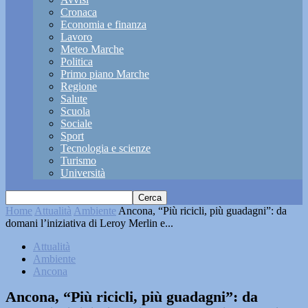
Cronaca
Economia e finanza
Lavoro
Meteo Marche
Politica
Primo piano Marche
Regione
Salute
Scuola
Sociale
Sport
Tecnologia e scienze
Turismo
Università
Home
Attualità
Ambiente
Ancona, “Più ricicli, più guadagni”: da
domani l’iniziativa di Leroy Merlin e...
Attualità
Ambiente
Ancona
Ancona, “Più ricicli, più guadagni”: da