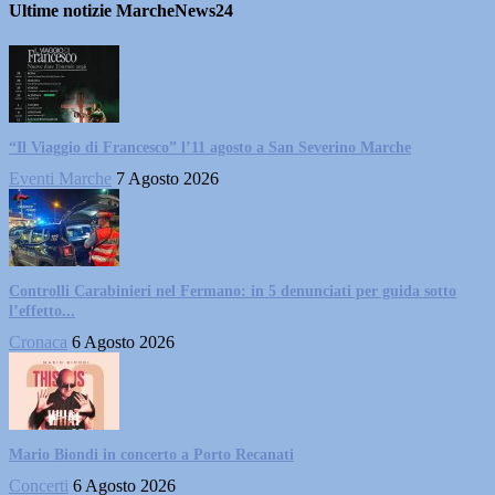
Ultime notizie MarcheNews24
“Il Viaggio di Francesco” l’11 agosto a San Severino Marche
Eventi Marche
7 Agosto 2026
Controlli Carabinieri nel Fermano: in 5 denunciati per guida sotto
l’effetto...
Cronaca
6 Agosto 2026
Mario Biondi in concerto a Porto Recanati
Concerti
6 Agosto 2026