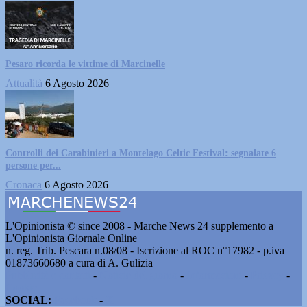
Pesaro ricorda le vittime di Marcinelle
Attualità
6 Agosto 2026
Controlli dei Carabinieri a Montelago Celtic Festival: segnalate 6
persone per...
Cronaca
6 Agosto 2026
L'Opinionista © since 2008 - Marche News 24 supplemento a
L'Opinionista Giornale Online
n. reg. Trib. Pescara n.08/08 - Iscrizione al ROC n°17982 - p.iva
01873660680 a cura di A. Gulizia
Pubblicità e contatti
-
Notizie del giorno
-
Informazioni
-
Privacy
-
Cookie
SOCIAL:
Facebook
-
X