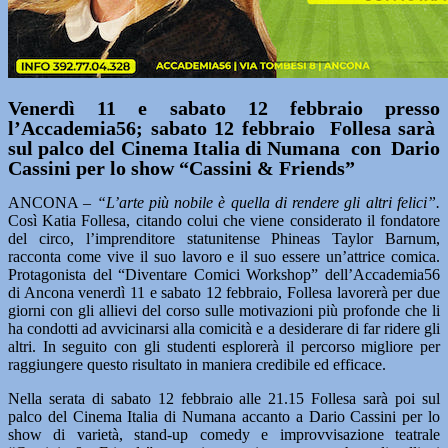
Venerdì 11 e sabato 12 febbraio presso
l’Accademia56; sabato 12 febbraio Follesa sarà
sul palco del Cinema Italia di Numana con Dario
Cassini per lo show “Cassini & Friends”
ANCONA –
“L’arte più nobile è quella di rendere gli altri felici”.
Così Katia Follesa, citando colui che viene considerato il fondatore
del circo, l’imprenditore statunitense Phineas Taylor Barnum,
racconta come vive il suo lavoro e il suo essere un’attrice comica.
Protagonista del “Diventare Comici Workshop” dell’Accademia56
di Ancona venerdì 11 e sabato 12 febbraio, Follesa lavorerà per due
giorni con gli allievi del corso sulle motivazioni più profonde che li
ha condotti ad avvicinarsi alla comicità e a desiderare di far ridere gli
altri. In seguito con gli studenti esplorerà il percorso migliore per
raggiungere questo risultato in maniera credibile ed efficace.
Nella serata di sabato 12 febbraio alle 21.15 Follesa sarà poi sul
palco del Cinema Italia di Numana accanto a Dario Cassini per lo
show di varietà, stand-up comedy e improvvisazione teatrale