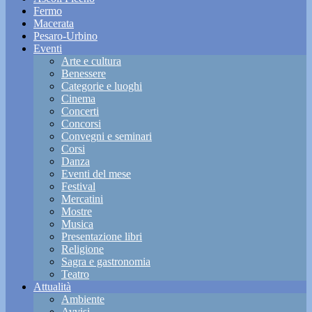
Fermo
Macerata
Pesaro-Urbino
Eventi
Arte e cultura
Benessere
Categorie e luoghi
Cinema
Concerti
Concorsi
Convegni e seminari
Corsi
Danza
Eventi del mese
Festival
Mercatini
Mostre
Musica
Presentazione libri
Religione
Sagra e gastronomia
Teatro
Attualità
Ambiente
Avvisi