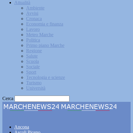
Attualità
Ambiente
Avvisi
Cronaca
Economia e finanza
Lavoro
Meteo Marche
Politica
Primo piano Marche
Regione
Salute
Scuola
Sociale
Sport
Tecnologia e scienze
Turismo
Università
Cerca
Marchenews24
Ancona
Ascoli Piceno