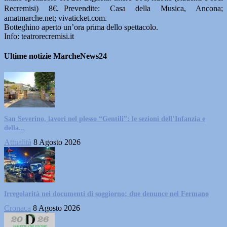
Recremisi) 8€. Prevendite: Casa della Musica, Ancona;
amatmarche.net; vivaticket.com.
Botteghino aperto un’ora prima dello spettacolo.
Info: teatrorecremisi.it
Ultime notizie MarcheNews24
San Severino, lavori nel plesso “Gentili”: le sezioni dell’Infanzia e
della...
Attualità
8 Agosto 2026
Irregolarità nei documenti di soggiorno: due denunce nel Fermano
Cronaca
8 Agosto 2026