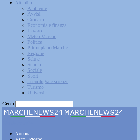
Attualità
Ambiente
Avvisi
Cronaca
Economia e finanza
Lavoro
Meteo Marche
Politica
Primo piano Marche
Regione
Salute
Scuola
Sociale
Sport
Tecnologia e scienze
Turismo
Università
Cerca
Marchenews24
Ancona
Ascoli Piceno