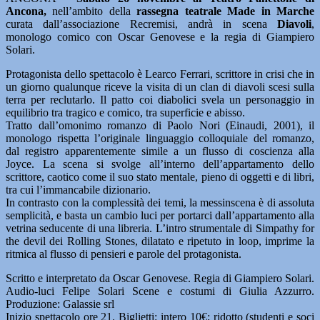
Ancona,
nell’ambito della
rassegna teatrale Made in Marche
curata dall’associazione Recremisi, andrà in scena
Diavoli
,
monologo comico con Oscar Genovese e la regia di Giampiero
Solari.
Protagonista dello spettacolo è Learco Ferrari, scrittore in crisi che in
un giorno qualunque riceve la visita di un clan di diavoli scesi sulla
terra per reclutarlo. Il patto coi diabolici svela un personaggio in
equilibrio tra tragico e comico, tra superficie e abisso.
Tratto dall’omonimo romanzo di Paolo Nori (Einaudi, 2001), il
monologo rispetta l’originale linguaggio colloquiale del romanzo,
dal registro apparentemente simile a un flusso di coscienza alla
Joyce. La scena si svolge all’interno dell’appartamento dello
scrittore, caotico come il suo stato mentale, pieno di oggetti e di libri,
tra cui l’immancabile dizionario.
In contrasto con la complessità dei temi, la messinscena è di assoluta
semplicità, e basta un cambio luci per portarci dall’appartamento alla
vetrina seducente di una libreria. L’intro strumentale di Simpathy for
the devil dei Rolling Stones, dilatato e ripetuto in loop, imprime la
ritmica al flusso di pensieri e parole del protagonista.
Scritto e interpretato da Oscar Genovese. Regia di Giampiero Solari.
Audio-luci Felipe Solari Scene e costumi di Giulia Azzurro.
Produzione: Galassie srl
Inizio spettacolo ore 21. Biglietti: intero 10€; ridotto (studenti e soci