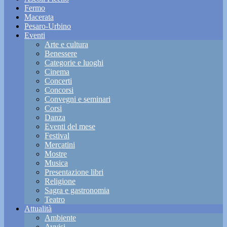
Fermo
Macerata
Pesaro-Urbino
Eventi
Arte e cultura
Benessere
Categorie e luoghi
Cinema
Concerti
Concorsi
Convegni e seminari
Corsi
Danza
Eventi del mese
Festival
Mercatini
Mostre
Musica
Presentazione libri
Religione
Sagra e gastronomia
Teatro
Attualità
Ambiente
Avvisi