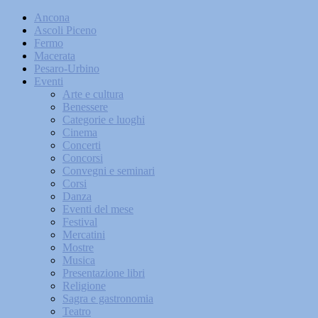
Ancona
Ascoli Piceno
Fermo
Macerata
Pesaro-Urbino
Eventi
Arte e cultura
Benessere
Categorie e luoghi
Cinema
Concerti
Concorsi
Convegni e seminari
Corsi
Danza
Eventi del mese
Festival
Mercatini
Mostre
Musica
Presentazione libri
Religione
Sagra e gastronomia
Teatro