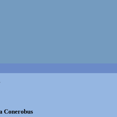
s
da Conerobus