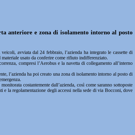
orta anteriore e zona di isolamento intorno al posto
coli, avviata dal 24 febbraio, l’azienda ha integrato le cassette di
 materiale usato da conferire come rifiuto indifferenziato.
rcorrenza, compresi l’Aerobus e la navetta di collegamento all’interno
nte, l’azienda ha poi creato una zona di isolamento intorno al posto di
n’emergenza.
rà monitorata costantemente dall’azienda, così come saranno sottoposte
tenti e la regolamentazione degli accessi nella sede di via Bocconi, dove