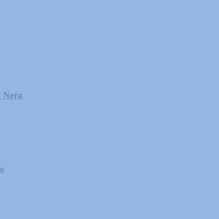
l Nera
zo