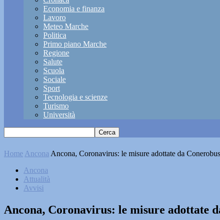
Economia e finanza
Lavoro
Meteo Marche
Politica
Primo piano Marche
Regione
Salute
Scuola
Sociale
Sport
Tecnologia e scienze
Turismo
Università
Home
Ancona
Ancona, Coronavirus: le misure adottate da Conerobu
Ancona
Attualità
Avvisi
Ancona, Coronavirus: le misure adottate 