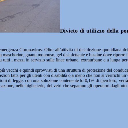
Divieto di utilizzo della p
nza Coronavirus. Oltre all’attività di disinfezione quotidiana dei vei
a mascherine, guanti monouso, gel disinfettante e bustine dove riporre il
u tutti i mezzi in servizio sulle linee urbane, extraurbane e a lunga pe
più vecchi e quindi sprovvisti di una struttura di protezione del conduce
cezion fatta per gli utenti con disabilità o a meno che non si verifichi u
izioni di legge, con una soluzione contenente lo 0,1% di ipercloro, ver
temazione, nelle biglietterie, dei vetri che separano gli operatori dagli u