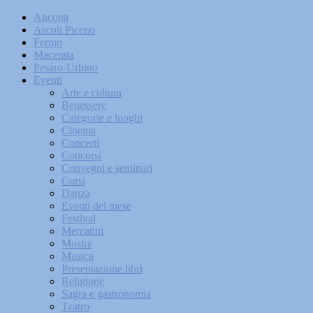
Ancona
Ascoli Piceno
Fermo
Macerata
Pesaro-Urbino
Eventi
Arte e cultura
Benessere
Categorie e luoghi
Cinema
Concerti
Concorsi
Convegni e seminari
Corsi
Danza
Eventi del mese
Festival
Mercatini
Mostre
Musica
Presentazione libri
Religione
Sagra e gastronomia
Teatro