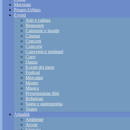
Macerata
Pesaro-Urbino
Eventi
Arte e cultura
Benessere
Categorie e luoghi
Cinema
Concerti
Concorsi
Convegni e seminari
Corsi
Danza
Eventi del mese
Festival
Mercatini
Mostre
Musica
Presentazione libri
Religione
Sagra e gastronomia
Teatro
Attualità
Ambiente
Avvisi
Cronaca