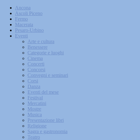
Ancona
Ascoli Piceno
Fermo
Macerata
Pesaro-Urbino
Eventi
Arte e cultura
Benessere
Categorie e luoghi
Cinema
Concerti
Concorsi
Convegni e seminari
Corsi
Danza
Eventi del mese
Festival
Mercatini
Mostre
Musica
Presentazione libri
Religione
Sagra e gastronomia
Teatro