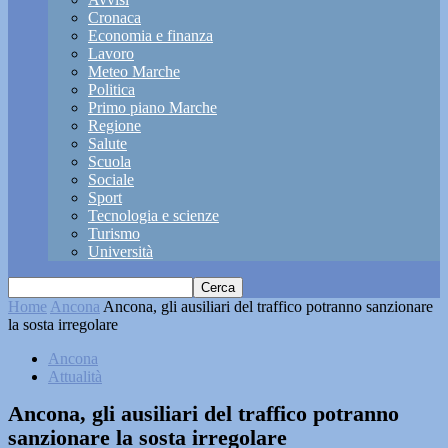
Cronaca
Economia e finanza
Lavoro
Meteo Marche
Politica
Primo piano Marche
Regione
Salute
Scuola
Sociale
Sport
Tecnologia e scienze
Turismo
Università
Home
Ancona
Ancona, gli ausiliari del traffico potranno sanzionare
la sosta irregolare
Ancona
Attualità
Ancona, gli ausiliari del traffico potranno
sanzionare la sosta irregolare