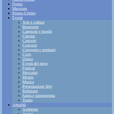
Fermo
Macerata
Pesaro-Urbino
Eventi
Arte e cultura
Benessere
Categorie e luoghi
Cinema
Concerti
Concorsi
Convegni e seminari
Corsi
Danza
Eventi del mese
Festival
Mercatini
Mostre
Musica
Presentazione libri
Religione
Sagra e gastronomia
Teatro
Attualità
Ambiente
Avvisi