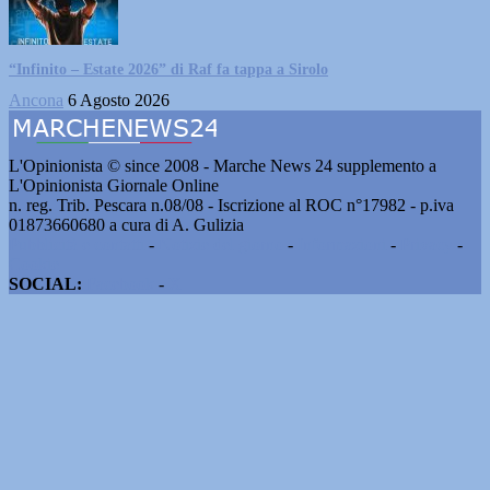
“Infinito – Estate 2026” di Raf fa tappa a Sirolo
Ancona
6 Agosto 2026
L'Opinionista © since 2008 - Marche News 24 supplemento a
L'Opinionista Giornale Online
n. reg. Trib. Pescara n.08/08 - Iscrizione al ROC n°17982 - p.iva
01873660680 a cura di A. Gulizia
Pubblicità e contatti
-
Notizie del giorno
-
Informazioni
-
Privacy
-
Cookie
SOCIAL:
Facebook
-
X