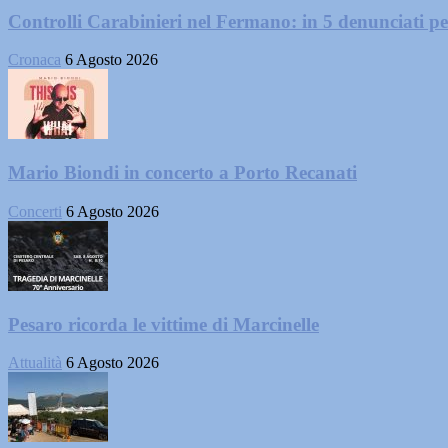
Controlli Carabinieri nel Fermano: in 5 denunciati per 
Cronaca
6 Agosto 2026
Mario Biondi in concerto a Porto Recanati
Concerti
6 Agosto 2026
Pesaro ricorda le vittime di Marcinelle
Attualità
6 Agosto 2026