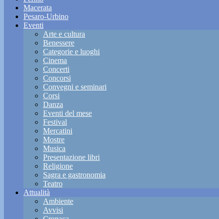
Macerata
Pesaro-Urbino
Eventi
Arte e cultura
Benessere
Categorie e luoghi
Cinema
Concerti
Concorsi
Convegni e seminari
Corsi
Danza
Eventi del mese
Festival
Mercatini
Mostre
Musica
Presentazione libri
Religione
Sagra e gastronomia
Teatro
Attualità
Ambiente
Avvisi
Cronaca