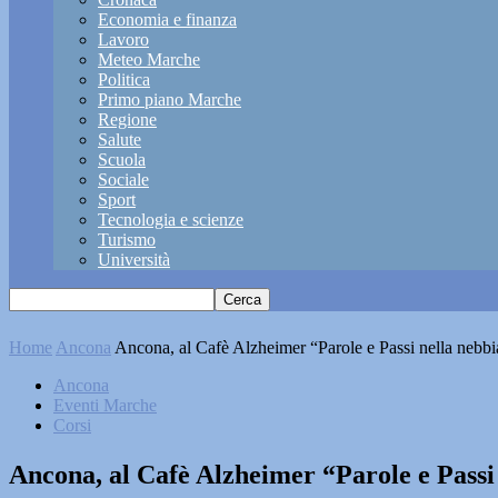
Economia e finanza
Lavoro
Meteo Marche
Politica
Primo piano Marche
Regione
Salute
Scuola
Sociale
Sport
Tecnologia e scienze
Turismo
Università
Home
Ancona
Ancona, al Cafè Alzheimer “Parole e Passi nella nebbi
Ancona
Eventi Marche
Corsi
Ancona, al Cafè Alzheimer “Parole e Passi