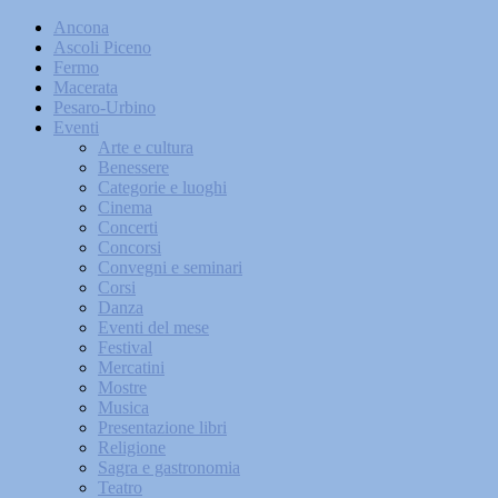
Ancona
Ascoli Piceno
Fermo
Macerata
Pesaro-Urbino
Eventi
Arte e cultura
Benessere
Categorie e luoghi
Cinema
Concerti
Concorsi
Convegni e seminari
Corsi
Danza
Eventi del mese
Festival
Mercatini
Mostre
Musica
Presentazione libri
Religione
Sagra e gastronomia
Teatro