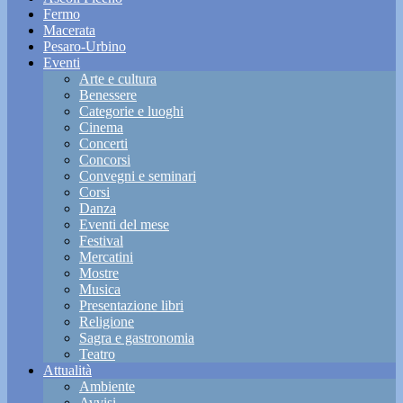
Fermo
Macerata
Pesaro-Urbino
Eventi
Arte e cultura
Benessere
Categorie e luoghi
Cinema
Concerti
Concorsi
Convegni e seminari
Corsi
Danza
Eventi del mese
Festival
Mercatini
Mostre
Musica
Presentazione libri
Religione
Sagra e gastronomia
Teatro
Attualità
Ambiente
Avvisi