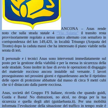
ANCONA – Anas rende
noto che sulla strada statale 4
“Via Salaria”
il transito resta
provvisoriamente regolato a senso unico alternato con semaforo in
corrispondenza del km 149,420, in località Trisungo (Arquata del
Tronto) dopo la caduta massi che ha interessato il piano viabile nella
serata di ieri.
Il personale e i tecnici Anas sono intervenuti immediatamente sul
posto per la gestione della viabilità e per la messa in sicurezza della
sede stradale. Sono inoltre in fase di avvio le operazioni di disgaggio
del materiale roccioso ancora instabile sul versante. I lavori
proseguiranno nei prossimi giorni e riguarderanno anche il ripristino
delle opere di protezione abbattute dal masso di circa 9 metri cubi
che si è distaccato dalla parete rocciosa.
Anas, società del Gruppo FS Italiane, ricorda che quando guidi,
Guida e Basta! No distrazioni, no alcol, no droga per la tua
sicurezza e quella degli altri (guidaebasta.it). Per una mobilità
informata l’evoluzione della situazione del traffico in tempo reale è