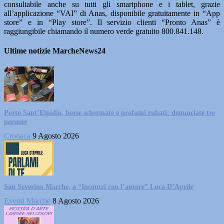
consultabile anche su tutti gli smartphone e i tablet, grazie
all’applicazione “VAI” di Anas, disponibile gratuitamente in “App
store” e in “Play store”. Il servizio clienti “Pronto Anas” è
raggiungibile chiamando il numero verde gratuito 800.841.148.
Ultime notizie MarcheNews24
Porto Sant’Elpidio, borse schermate e profumi rubati: denunciate tre
persone
Cronaca
9 Agosto 2026
San Severino Marche, a “Incontri con l’autore” Luca D’Aprile
Eventi Marche
8 Agosto 2026