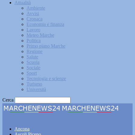
Attualità
Ambiente
Avvisi
Cronaca
Economia e finanza
Lavoro
Meteo Marche
Politica
Primo piano Marche
Regione
Salute
Scuola
Sociale
Sport
Tecnologia e scienze
Turismo
Università
Cerca
Marchenews24
Ancona
Ascoli Piceno