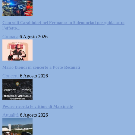
Controlli Carabinieri nel Fermano: in 5 denunciati per guida sotto
l’effetto...
Cronaca
6 Agosto 2026
Mario Biondi in concerto a Porto Recanati
Concerti
6 Agosto 2026
Pesaro ricorda le vittime di Marcinelle
Attualità
6 Agosto 2026