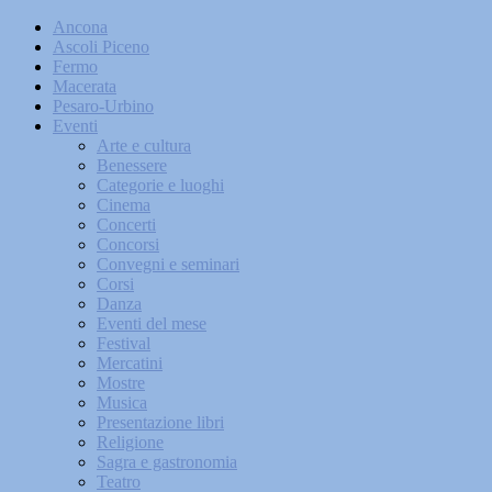
Ancona
Ascoli Piceno
Fermo
Macerata
Pesaro-Urbino
Eventi
Arte e cultura
Benessere
Categorie e luoghi
Cinema
Concerti
Concorsi
Convegni e seminari
Corsi
Danza
Eventi del mese
Festival
Mercatini
Mostre
Musica
Presentazione libri
Religione
Sagra e gastronomia
Teatro