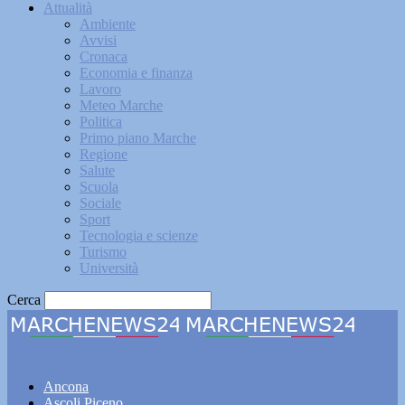
Attualità
Ambiente
Avvisi
Cronaca
Economia e finanza
Lavoro
Meteo Marche
Politica
Primo piano Marche
Regione
Salute
Scuola
Sociale
Sport
Tecnologia e scienze
Turismo
Università
Cerca
Marchenews24
Ancona
Ascoli Piceno