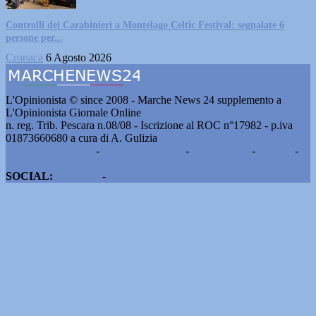
Controlli dei Carabinieri a Montelago Celtic Festival: segnalate 6
persone per...
Cronaca
6 Agosto 2026
L'Opinionista © since 2008 - Marche News 24 supplemento a
L'Opinionista Giornale Online
n. reg. Trib. Pescara n.08/08 - Iscrizione al ROC n°17982 - p.iva
01873660680 a cura di A. Gulizia
Pubblicità e contatti
-
Notizie del giorno
-
Informazioni
-
Privacy
-
Cookie
SOCIAL:
Facebook
-
X