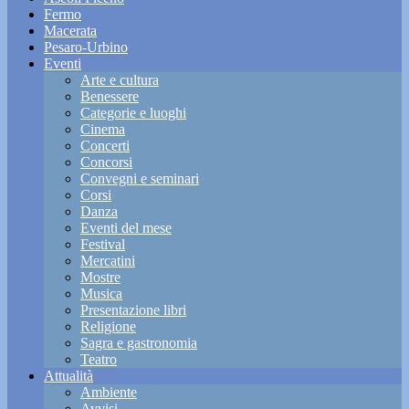
Fermo
Macerata
Pesaro-Urbino
Eventi
Arte e cultura
Benessere
Categorie e luoghi
Cinema
Concerti
Concorsi
Convegni e seminari
Corsi
Danza
Eventi del mese
Festival
Mercatini
Mostre
Musica
Presentazione libri
Religione
Sagra e gastronomia
Teatro
Attualità
Ambiente
Avvisi