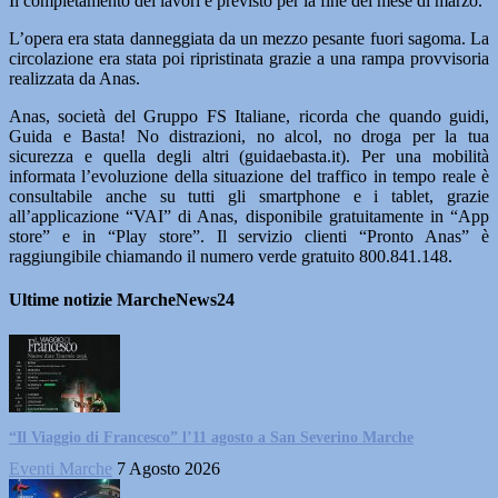
Il completamento dei lavori è previsto per la fine del mese di marzo.
L’opera era stata danneggiata da un mezzo pesante fuori sagoma. La
circolazione era stata poi ripristinata grazie a una rampa provvisoria
realizzata da Anas.
Anas, società del Gruppo FS Italiane, ricorda che quando guidi,
Guida e Basta! No distrazioni, no alcol, no droga per la tua
sicurezza e quella degli altri (guidaebasta.it). Per una mobilità
informata l’evoluzione della situazione del traffico in tempo reale è
consultabile anche su tutti gli smartphone e i tablet, grazie
all’applicazione “VAI” di Anas, disponibile gratuitamente in “App
store” e in “Play store”. Il servizio clienti “Pronto Anas” è
raggiungibile chiamando il numero verde gratuito 800.841.148.
Ultime notizie MarcheNews24
“Il Viaggio di Francesco” l’11 agosto a San Severino Marche
Eventi Marche
7 Agosto 2026