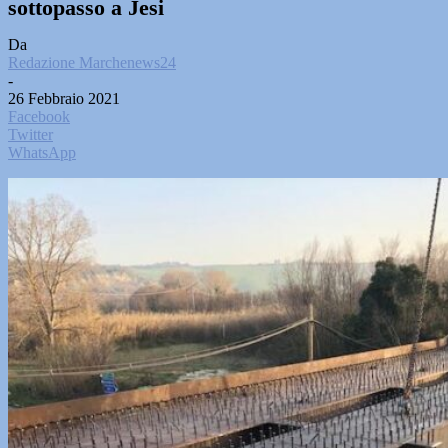
sottopasso a Jesi
Da
Redazione Marchenews24
-
26 Febbraio 2021
Facebook
Twitter
WhatsApp