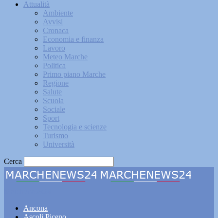
Attualità
Ambiente
Avvisi
Cronaca
Economia e finanza
Lavoro
Meteo Marche
Politica
Primo piano Marche
Regione
Salute
Scuola
Sociale
Sport
Tecnologia e scienze
Turismo
Università
Cerca
Marchenews24
Ancona
Ascoli Piceno