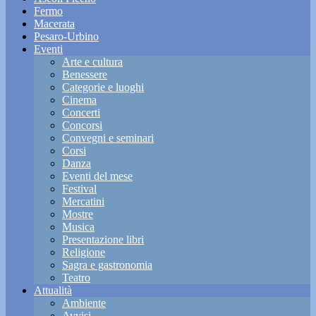
Fermo
Macerata
Pesaro-Urbino
Eventi
Arte e cultura
Benessere
Categorie e luoghi
Cinema
Concerti
Concorsi
Convegni e seminari
Corsi
Danza
Eventi del mese
Festival
Mercatini
Mostre
Musica
Presentazione libri
Religione
Sagra e gastronomia
Teatro
Attualità
Ambiente
Avvisi