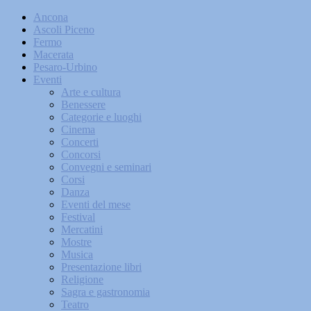
Ancona
Ascoli Piceno
Fermo
Macerata
Pesaro-Urbino
Eventi
Arte e cultura
Benessere
Categorie e luoghi
Cinema
Concerti
Concorsi
Convegni e seminari
Corsi
Danza
Eventi del mese
Festival
Mercatini
Mostre
Musica
Presentazione libri
Religione
Sagra e gastronomia
Teatro