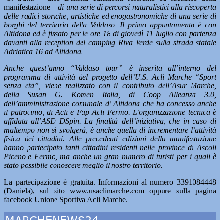
manifestazione
– di una serie di percorsi naturalistici alla riscoperta
delle radici storiche, artistiche ed enogastronomiche di una serie di
borghi del territorio della Valdaso. Il primo appuntamento è con
Altidona ed è fissato per le ore 18 di giovedì 11 luglio con partenza
davanti alla reception del camping Riva Verde sulla strada statale
Adriatica 16 ad Altidona.
Anche quest’anno “Valdaso tour” è inserita all’interno del
programma di attività del progetto dell’U.S. Acli Marche “Sport
senza età”, viene realizzato con il contributo dell’Asur Marche,
della Susan G. Komen Italia, di Coop Alleanza 3.0,
dell’amministrazione comunale di Altidona che ha concesso anche
il patrocinio, di Acli e Fap Acli Fermo. L’organizzazione tecnica è
affidata all’ASD DSpin. La finalità dell’iniziativa, che in caso di
maltempo non si svolgerà, è anche quella di incrementare l’attività
fisica dei cittadini. Alle precedenti edizioni della manifestazione
hanno partecipato tanti cittadini residenti nelle province di Ascoli
Piceno e Fermo, ma anche un gran numero di turisti per i quali è
stato possibile conoscere meglio il nostro territorio.
La partecipazione è gratuita. Informazioni al numero 3391084448
(Daniela), sul sito www.usaclimarche.com oppure sulla pagina
facebook Unione Sportiva Acli Marche.