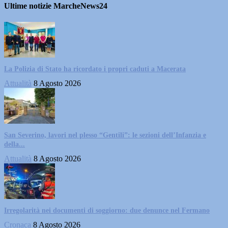
Ultime notizie MarcheNews24
La Polizia di Stato ha ricordato i propri caduti a Macerata
Attualità
8 Agosto 2026
San Severino, lavori nel plesso “Gentili”: le sezioni dell’Infanzia e
della...
Attualità
8 Agosto 2026
Irregolarità nei documenti di soggiorno: due denunce nel Fermano
Cronaca
8 Agosto 2026