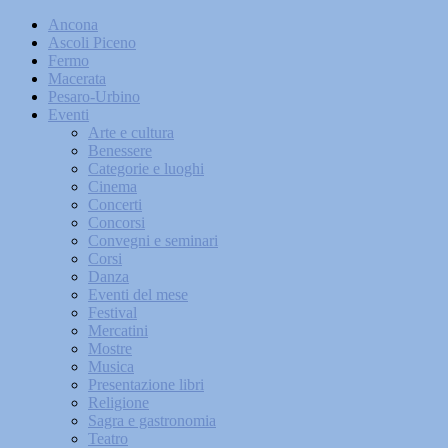
Ancona
Ascoli Piceno
Fermo
Macerata
Pesaro-Urbino
Eventi
Arte e cultura
Benessere
Categorie e luoghi
Cinema
Concerti
Concorsi
Convegni e seminari
Corsi
Danza
Eventi del mese
Festival
Mercatini
Mostre
Musica
Presentazione libri
Religione
Sagra e gastronomia
Teatro