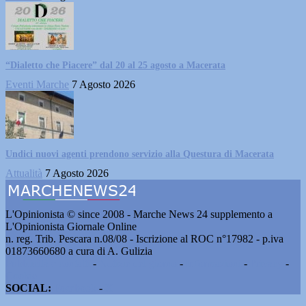
“Dialetto che Piacere” dal 20 al 25 agosto a Macerata
Eventi Marche
7 Agosto 2026
Undici nuovi agenti prendono servizio alla Questura di Macerata
Attualità
7 Agosto 2026
L'Opinionista © since 2008 - Marche News 24 supplemento a
L'Opinionista Giornale Online
n. reg. Trib. Pescara n.08/08 - Iscrizione al ROC n°17982 - p.iva
01873660680 a cura di A. Gulizia
Pubblicità e contatti
-
Notizie del giorno
-
Informazioni
-
Privacy
-
Cookie
SOCIAL:
Facebook
-
X