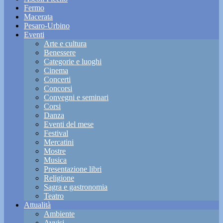
Fermo
Macerata
Pesaro-Urbino
Eventi
Arte e cultura
Benessere
Categorie e luoghi
Cinema
Concerti
Concorsi
Convegni e seminari
Corsi
Danza
Eventi del mese
Festival
Mercatini
Mostre
Musica
Presentazione libri
Religione
Sagra e gastronomia
Teatro
Attualità
Ambiente
Avvisi