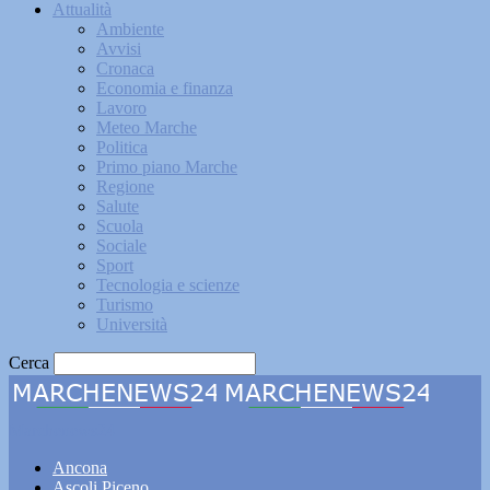
Attualità
Ambiente
Avvisi
Cronaca
Economia e finanza
Lavoro
Meteo Marche
Politica
Primo piano Marche
Regione
Salute
Scuola
Sociale
Sport
Tecnologia e scienze
Turismo
Università
Cerca
Marchenews24
Ancona
Ascoli Piceno