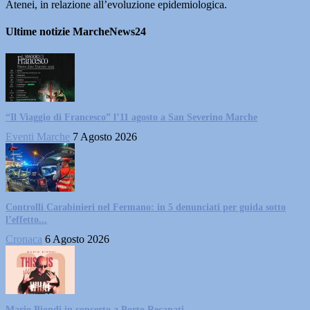
Atenei, in relazione all’evoluzione epidemiologica.
Ultime notizie MarcheNews24
“Il Viaggio di Francesco” l’11 agosto a San Severino Marche
Eventi Marche
7 Agosto 2026
Controlli Carabinieri nel Fermano: in 5 denunciati per guida sotto
l’effetto...
Cronaca
6 Agosto 2026
Mario Biondi in concerto a Porto Recanati