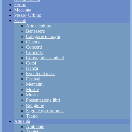
Fermo
Macerata
Pesaro-Urbino
Eventi
Arte e cultura
Benessere
Categorie e luoghi
Cinema
Concerti
Concorsi
Convegni e seminari
Corsi
Danza
Eventi del mese
Festival
Mercatini
Mostre
Musica
Presentazione libri
Religione
Sagra e gastronomia
Teatro
Attualità
Ambiente
Avvisi