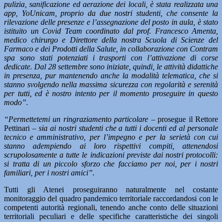
pulizia, sanificazione ed aerazione dei locali, è stata realizzata una
app, YoUnicam, proprio da due nostri studenti, che consente la
rilevazione delle presenze e l’assegnazione del posto in aula, è stato
istituito un Covid Team coordinato dal prof. Francesco Amenta,
medico chirurgo e Direttore della nostra Scuola di Scienze del
Farmaco e dei Prodotti della Salute, in collaborazione con Contram
spa sono stati potenziati i trasporti con l’attivazione di corse
dedicate. Dal 28 settembre sono iniziate, quindi, le attività didattiche
in presenza, pur mantenendo anche la modalità telematica, che si
stanno svolgendo nella massima sicurezza con regolarità e serenità
per tutti, ed è nostro intento per il momento proseguire in questo
modo”.
“Permettetemi un ringraziamento particolare –
prosegue il Rettore
Pettinari –
sia ai nostri studenti che a tutti i docenti ed al personale
tecnico e amministrativo, per l’impegno e per la serietà con cui
stanno adempiendo ai loro rispettivi compiti, attenendosi
scrupolosamente a tutte le indicazioni previste dai nostri protocolli:
si tratta di un piccolo sforzo che facciamo per noi, per i nostri
familiari, per i nostri amici”.
Tutti gli Atenei proseguiranno naturalmente nel costante
monitoraggio del quadro pandemico territoriale raccordandosi con le
competenti autorità regionali, tenendo anche conto delle situazioni
territoriali peculiari e delle specifiche caratteristiche dei singoli