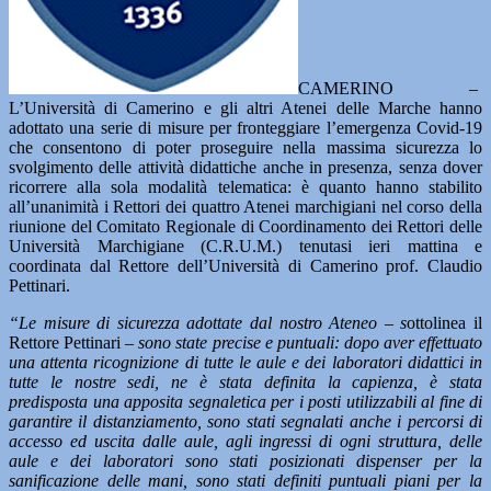
CAMERINO –
L’Università di Camerino e gli altri Atenei delle Marche hanno
adottato una serie di misure per fronteggiare l’emergenza Covid-19
che consentono di poter proseguire nella massima sicurezza lo
svolgimento delle attività didattiche anche in presenza, senza dover
ricorrere alla sola modalità telematica: è quanto hanno stabilito
all’unanimità i Rettori dei quattro Atenei marchigiani nel corso della
riunione del Comitato Regionale di Coordinamento dei Rettori delle
Università Marchigiane (C.R.U.M.) tenutasi ieri mattina e
coordinata dal Rettore dell’Università di Camerino prof. Claudio
Pettinari.
“Le misure di sicurezza adottate dal nostro Ateneo – s
ottolinea il
Rettore Pettinari
– sono state precise e puntuali: dopo aver effettuato
una attenta ricognizione di tutte le aule e dei laboratori didattici in
tutte le nostre sedi, ne è stata definita la capienza, è stata
predisposta una apposita segnaletica per i posti utilizzabili al fine di
garantire il distanziamento, sono stati segnalati anche i percorsi di
accesso ed uscita dalle aule, agli ingressi di ogni struttura, delle
aule e dei laboratori sono stati posizionati dispenser per la
sanificazione delle mani, sono stati definiti puntuali piani per la