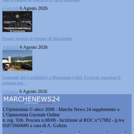
Concerti
6 Agosto 2026
Pesaro ricorda le vittime di Marcinelle
Attualità
6 Agosto 2026
Controlli dei Carabinieri a Montelago Celtic Festival: segnalate 6
persone per...
Cronaca
6 Agosto 2026
L'Opinionista © since 2008 - Marche News 24 supplemento a
L'Opinionista Giornale Online
n. reg. Trib. Pescara n.08/08 - Iscrizione al ROC n°17982 - p.iva
01873660680 a cura di A. Gulizia
Pubblicità e contatti
-
Notizie del giorno
-
Informazioni
-
Privacy
-