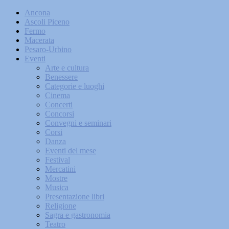
Ancona
Ascoli Piceno
Fermo
Macerata
Pesaro-Urbino
Eventi
Arte e cultura
Benessere
Categorie e luoghi
Cinema
Concerti
Concorsi
Convegni e seminari
Corsi
Danza
Eventi del mese
Festival
Mercatini
Mostre
Musica
Presentazione libri
Religione
Sagra e gastronomia
Teatro