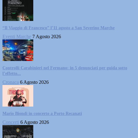
“Il Viaggio di Francesco” l’11 agosto a San Severino Marche
Eventi Marche
7 Agosto 2026
Controlli Carabinieri nel Fermano: in 5 denunciati per guida sotto
l’effetto...
Cronaca
6 Agosto 2026
Mario Biondi in concerto a Porto Recanati
Concerti
6 Agosto 2026