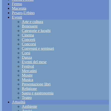
Fermo
Macerata
Pesaro-Urbino
Eventi
Arte e cultura
Benessere
Categorie e luoghi
Cinema
Concerti
Concorsi
Convegni e seminari
Corsi
Danza
Eventi del mese
Festival
Mercatini
Mostre
Musica
Presentazione libri
Religione
Sagra e gastronomia
Teatro
Attualità
Ambiente
Avvisi