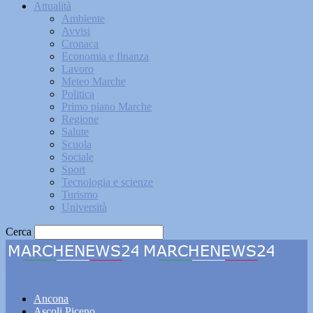
Attualità
Ambiente
Avvisi
Cronaca
Economia e finanza
Lavoro
Meteo Marche
Politica
Primo piano Marche
Regione
Salute
Scuola
Sociale
Sport
Tecnologia e scienze
Turismo
Università
Cerca
Marchenews24
Ancona
Ascoli Piceno