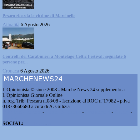
Pesaro ricorda le vittime di Marcinelle
Attualità
6 Agosto 2026
Controlli dei Carabinieri a Montelago Celtic Festival: segnalate 6
persone per...
Cronaca
6 Agosto 2026
L'Opinionista © since 2008 - Marche News 24 supplemento a
L'Opinionista Giornale Online
n. reg. Trib. Pescara n.08/08 - Iscrizione al ROC n°17982 - p.iva
01873660680 a cura di A. Gulizia
Pubblicità e contatti
-
Notizie del giorno
-
Informazioni
-
Privacy
-
Cookie
SOCIAL:
Facebook
-
X