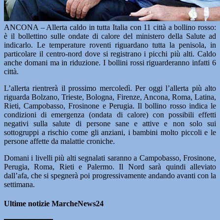
ANCONA – Allerta caldo in tutta Italia con 11 città a bollino rosso:
è il bollettino sulle ondate di calore del ministero della Salute ad
indicarlo. Le temperature roventi riguardano tutta la penisola, in
particolare il centro-nord dove si registrano i picchi più alti. Caldo
anche domani ma in riduzione. I bollini rossi riguarderanno infatti 6
città.
L’allerta rientrerà il prossimo mercoledì. Per oggi l’allerta più alto
riguarda Bolzano, Trieste, Bologna, Firenze, Ancona, Roma, Latina,
Rieti, Campobasso, Frosinone e Perugia. Il bollino rosso indica le
condizioni di emergenza (ondata di calore) con possibili effetti
negativi sulla salute di persone sane e attive e non solo sui
sottogruppi a rischio come gli anziani, i bambini molto piccoli e le
persone affette da malattie croniche.
Domani i livelli più alti segnalati saranno a Campobasso, Frosinone,
Perugia, Roma, Rieti e Palermo. Il Nord sarà quindi alleviato
dall’afa, che si spegnerà poi progressivamente andando avanti con la
settimana.
Ultime notizie MarcheNews24