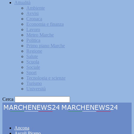
Attualità
Ambiente
Avvisi
Cronaca
Economia e finanza
Lavoro
Meteo Marche
Politica
Primo piano Marche
Regione
Salute
Scuola
Sociale
Sport
Tecnologia e scienze
Turismo
Università
Cerca
Marchenews24
Ancona
Ascoli Piceno