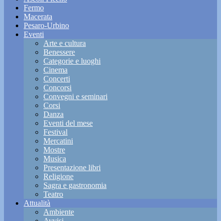
Fermo
Macerata
Pesaro-Urbino
Eventi
Arte e cultura
Benessere
Categorie e luoghi
Cinema
Concerti
Concorsi
Convegni e seminari
Corsi
Danza
Eventi del mese
Festival
Mercatini
Mostre
Musica
Presentazione libri
Religione
Sagra e gastronomia
Teatro
Attualità
Ambiente
Avvisi