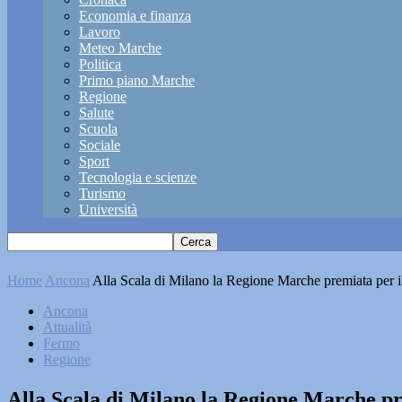
Economia e finanza
Lavoro
Meteo Marche
Politica
Primo piano Marche
Regione
Salute
Scuola
Sociale
Sport
Tecnologia e scienze
Turismo
Università
Home
Ancona
Alla Scala di Milano la Regione Marche premiata per il
Ancona
Attualità
Fermo
Regione
Alla Scala di Milano la Regione Marche pr