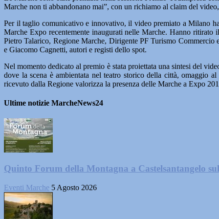
Marche non ti abbandonano mai”, con un richiamo al claim del video,
Per il taglio comunicativo e innovativo, il video premiato a Milano ha
Marche Expo recentemente inaugurati nelle Marche. Hanno ritirato il
Pietro Talarico, Regione Marche, Dirigente PF Turismo Commercio e 
e Giacomo Cagnetti, autori e registi dello spot.
Nel momento dedicato al premio è stata proiettata una sintesi del vid
dove la scena è ambientata nel teatro storico della città, omaggio al
ricevuto dalla Regione valorizza la presenza delle Marche a Expo 20
Ultime notizie MarcheNews24
Quinto Forum della Montagna a Castelsantangelo su
Eventi Marche
5 Agosto 2026