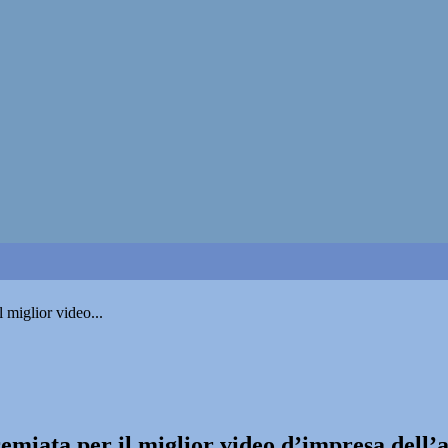
 miglior video...
emiata per il miglior video d’impresa dell’