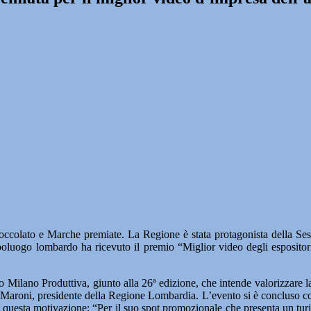
colato e Marche premiate. La Regione è stata protagonista della Sest
capoluogo lombardo ha ricevuto il premio “Miglior video degli esposito
o Milano Produttiva, giunto alla 26ª edizione, che intende valorizzare l
aroni, presidente della Regione Lombardia. L’evento si è concluso con
questa motivazione: “Per il suo spot promozionale che presenta un tur