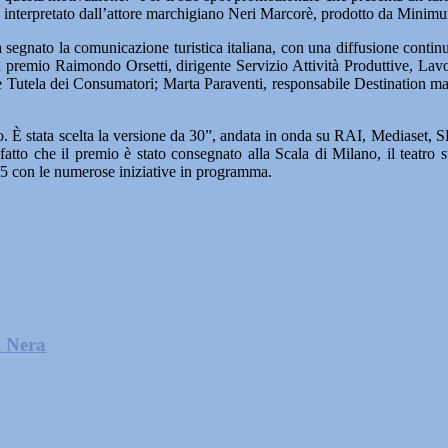
 interpretato dall’attore marchigiano Neri Marcorè, prodotto da Minim
 segnato la comunicazione turistica italiana, con una diffusione continu
 premio Raimondo Orsetti, dirigente Servizio Attività Produttive, Lav
Tutela dei Consumatori; Marta Paraventi, responsabile Destination mar
eo. È stata scelta la versione da 30”, andata in onda su RAI, Mediaset, 
 fatto che il premio è stato consegnato alla Scala di Milano, il teatro 
15 con le numerose iniziative in programma.
l Nera