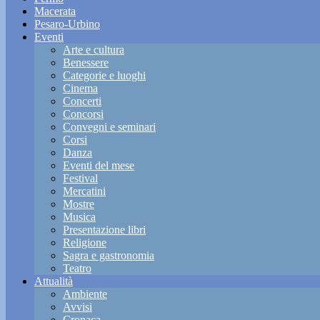
Macerata
Pesaro-Urbino
Eventi
Arte e cultura
Benessere
Categorie e luoghi
Cinema
Concerti
Concorsi
Convegni e seminari
Corsi
Danza
Eventi del mese
Festival
Mercatini
Mostre
Musica
Presentazione libri
Religione
Sagra e gastronomia
Teatro
Attualità
Ambiente
Avvisi
Cronaca