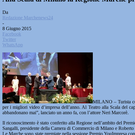
Da
Redazione Marchenews24
-
8 Giugno 2015
Facebook
Twitter
WhatsApp
MILANO – Turista coc
per i migliori video d’impresa dell’anno. Al Teatro alla Scala del 
abbandonano mai”, lanciato un anno fa, con l’attore Neri Marcorè.
Il riconoscimento è stato conferito alla Regione nell’ambito del Premi
Sangalli, presidente della Camera di Commercio di Milano e Roberto M
Le Marche sono state premiate nella sessione Premio YouImpresa con 