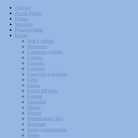
Ancona
Ascoli Piceno
Fermo
Macerata
Pesaro-Urbino
Eventi
Arte e cultura
Benessere
Categorie e luoghi
Cinema
Concerti
Concorsi
Convegni e seminari
Corsi
Danza
Eventi del mese
Festival
Mercatini
Mostre
Musica
Presentazione libri
Religione
Sagra e gastronomia
Teatro