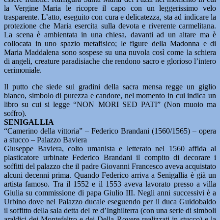
la Vergine Maria le ricopre il capo con un leggerissimo velo
trasparente. L’atto, eseguito con cura e delicatezza, sta ad indicare la
protezione che Maria esercita sulla devota e riverente carmelitana.
La scena è ambientata in una chiesa, davanti ad un altare ma è
collocata in uno spazio metafisico; le figure della Madonna e di
Maria Maddalena sono sospese su una nuvola così come la schiera
di angeli, creature paradisiache che rendono sacro e glorioso l’intero
cerimoniale.
Il putto che siede sui gradini della sacra mensa regge un giglio
bianco, simbolo di purezza e candore, nel momento in cui indica un
libro su cui si legge “NON MORI SED PATI” (Non muoio ma
soffro).
SENIGALLIA
“Camerino della vittoria” – Federico Brandani (1560/1565) – opera
a stucco – Palazzo Baviera
Giuseppe Baviera, colto umanista e letterato nel 1560 affida al
plasticatore urbinate Federico Brandani il compito di decorare i
soffitti del palazzo che il padre Giovanni Francesco aveva acquistato
alcuni decenni prima. Quando Federico arriva a Senigallia è già un
artista famoso. Tra il 1552 e il 1553 aveva lavorato presso a villa
Giulia su commissione di papa Giulio III. Negli anni successivi è a
Urbino dove nel Palazzo ducale eseguendo per il duca Guidobaldo
il soffitto della sala detta del re d’Inghilterra (con una serie di simboli
araldici dei Montefeltro e dei Della Rovere realizzati in stucco) e la