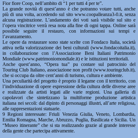
Fior fiore Coop, nell’ambito di “1 per tutti 4 per te”.
La grande novità di quest’anno è che potranno votare tutti, anche
più di una volta, accedendo sul sito www.coopalleanza3-0.it, senza
alcuna registrazione. L’andamento dei voti sarà visibile sul sito e
l’opera vincitrice verrà resa nota alla fine di ogni tappa. Online sarà
possibile seguire il restauro, con informazioni sui tempi e
l’avanzamento.
Le opere da restaurare sono state scelte con Fondaco Italia, società
attiva nella valorizzazione dei beni culturali (www.fondacoitalia.it),
in collaborazione con l’Associazione Beni Italiani Patrimonio
Mondiale (www.patrimoniomondiale.it) e le istituzioni territoriali.
Anche quest’anno, “Opera tua” pu contare sul patrocinio del
Touring Club Italiano, associazione non profit (www.touringclub.it),
che si occupa da oltre cent’anni di turismo, cultura e ambiente.
Una peculiarità del progetto è proprio il legame con il territorio, con
l’individuazione di opere espressione della cultura delle diverse aree
e realizzate da artisti legati alle varie regioni. Una galleria di
capolavori che sintetizzano la multiforme produzione artistica
italiana nei secoli: dal dipinto di personaggi illustri, all’arte religiosa,
alle rappresentazioni statuarie.
9 Regioni interessate: Friuli Venezia Giulia, Veneto, Lombardia,
Emilia Romagna, Marche, Abruzzo, Puglia, Basilicata e Sicilia. Un
“Museo itinerante” che si sta realizzando grazie al grande interesse
della gente che partecipa attivamente.