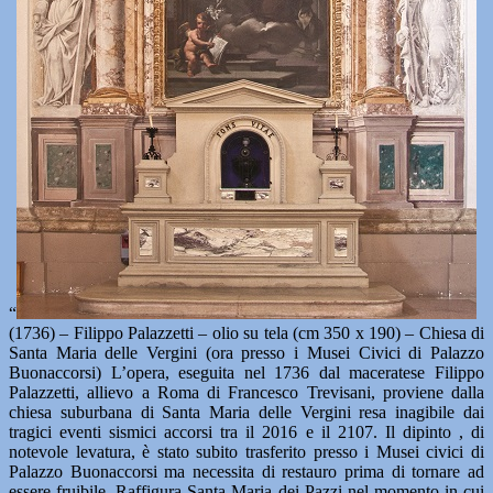
“
(1736) – Filippo Palazzetti – olio su tela (cm 350 x 190) – Chiesa di
Santa Maria delle Vergini (ora presso i Musei Civici di Palazzo
Buonaccorsi) L’opera, eseguita nel 1736 dal maceratese Filippo
Palazzetti, allievo a Roma di Francesco Trevisani, proviene dalla
chiesa suburbana di Santa Maria delle Vergini resa inagibile dai
tragici eventi sismici accorsi tra il 2016 e il 2107. Il dipinto , di
notevole levatura, è stato subito trasferito presso i Musei civici di
Palazzo Buonaccorsi ma necessita di restauro prima di tornare ad
essere fruibile. Raffigura Santa Maria dei Pazzi nel momento in cui