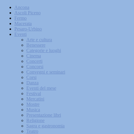
Ancona
Ascoli Piceno
Fermo
Macerata
Pesaro-Urbino
Eventi
Arte e cultura
Benessere
Categorie e luoghi
Cinema
Concerti
Concorsi
Convegni e seminari
Corsi
Danza
Eventi del mese
Festival
Mercatini
Mostre
Musica
Presentazione libri
Religione
Sagra e gastronomia
Teatro