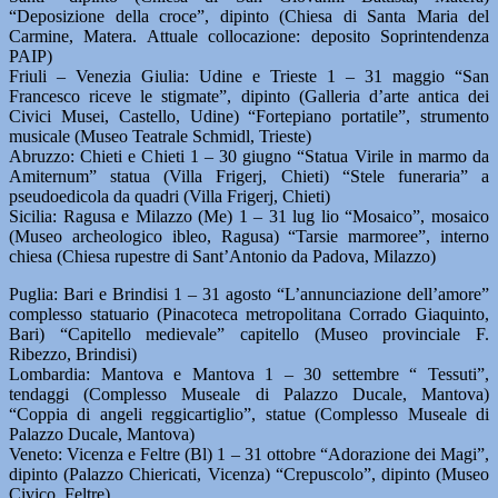
“Deposizione della croce”, dipinto (Chiesa di Santa Maria del
Carmine, Matera. Attuale collocazione: deposito Soprintendenza
PAIP)
Friuli – Venezia Giulia: Udine e Trieste 1 – 31 maggio “San
Francesco riceve le stigmate”, dipinto (Galleria d’arte antica dei
Civici Musei, Castello, Udine) “Fortepiano portatile”, strumento
musicale (Museo Teatrale Schmidl, Trieste)
Abruzzo: Chieti e Chieti 1 – 30 giugno “Statua Virile in marmo da
Amiternum” statua (Villa Frigerj, Chieti) “Stele funeraria” a
pseudoedicola da quadri (Villa Frigerj, Chieti)
Sicilia: Ragusa e Milazzo (Me) 1 – 31 lug lio “Mosaico”, mosaico
(Museo archeologico ibleo, Ragusa) “Tarsie marmoree”, interno
chiesa (Chiesa rupestre di Sant’Antonio da Padova, Milazzo)
Puglia: Bari e Brindisi 1 – 31 agosto “L’annunciazione dell’amore”
complesso statuario (Pinacoteca metropolitana Corrado Giaquinto,
Bari) “Capitello medievale” capitello (Museo provinciale F.
Ribezzo, Brindisi)
Lombardia: Mantova e Mantova 1 – 30 settembre “ Tessuti”,
tendaggi (Complesso Museale di Palazzo Ducale, Mantova)
“Coppia di angeli reggicartiglio”, statue (Complesso Museale di
Palazzo Ducale, Mantova)
Veneto: Vicenza e Feltre (Bl) 1 – 31 ottobre “Adorazione dei Magi”,
dipinto (Palazzo Chiericati, Vicenza) “Crepuscolo”, dipinto (Museo
Civico, Feltre)