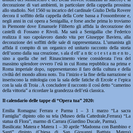
decorazione di vari ambienti, in particolare della cappella prossima
allo studiolo. Nel 1560 su incarico del cardinale Giulio Della Rovere
decora il soffitto della cappella della Corte bassa a Fossombrone e,
negli anni in cui opera a Senigallia, e forse anche prima lo troviamo
in Piemonte dove Emanuele Filiberto gli affida la decorazione dei
castelli di Fossano e Rivoli. Ma sarà a Senigallia che Federico
realizza il suo capolavoro dando vita per Giuseppe Baviera, alla
decorazione dei soffitti delle sale di rappresentanza. L’umanista gli
affida il compito di un organico ed unitario racconto della storia
dell’uomo dalla sua creazione, s ala d ell’ a n tic o t e s t a m e n to ,
sino a quella che nel Rinascimento viene considerata l’era del
massimo splendore ovvero l’età in cui Roma repubblica na prima e
Roma imperiale dopo, rappresentarono il faro della cultura e della
civiltà del mondo allora noto. Tra l’inizio e la fine della narrazione si
inseriscono la mitologia con la sala delle fatiche di Ercole e l’epica
con la sala di Troia . A concludere il racconto il così detto “camerino
della vittoria” a ricordare la grandezza dell’età classica.
Il calendario delle tappe di “Opera tua” 2020:
Emilia Romagna: Ferrara e Parma 1 – 3 1 marzo “La sacra
Famiglia” dipinto olio su tela (Museo della Cattedrale,Ferrara) “La
statua di Flora”, marmo di Carrara (Giardino Ducale, Parma).
Basilicata: Matera e Matera 1 – 30 aprile “Madonna con Bambino e
Santi” dipinto (Chiesa di San Giovanni Battista, Matera)