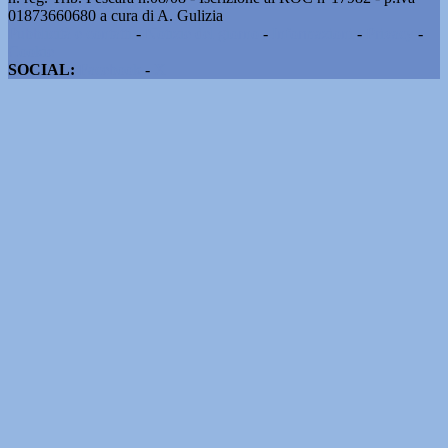
01873660680 a cura di A. Gulizia
Pubblicità e contatti
-
Notizie del giorno
-
Informazioni
-
Privacy
-
Cookie
SOCIAL:
Facebook
-
X