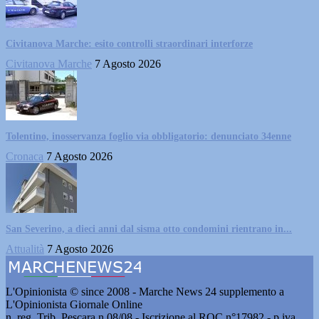
Civitanova Marche: esito controlli straordinari interforze
Civitanova Marche
7 Agosto 2026
Tolentino, inosservanza foglio via obbligatorio: denunciato 34enne
Cronaca
7 Agosto 2026
San Severino, a dieci anni dal sisma otto condomini rientrano in...
Attualità
7 Agosto 2026
L'Opinionista © since 2008 - Marche News 24 supplemento a
L'Opinionista Giornale Online
n. reg. Trib. Pescara n.08/08 - Iscrizione al ROC n°17982 - p.iva