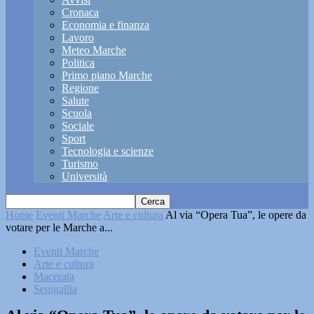
Cronaca
Economia e finanza
Lavoro
Meteo Marche
Politica
Primo piano Marche
Regione
Salute
Scuola
Sociale
Sport
Tecnologia e scienze
Turismo
Università
Home
Eventi Marche
Arte e cultura
Al via “Opera Tua”, le opere da
votare per le Marche a...
Eventi Marche
Arte e cultura
Macerata
Senigallia