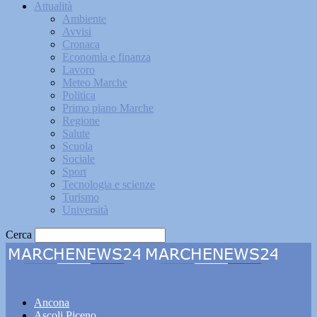
Attualità
Ambiente
Avvisi
Cronaca
Economia e finanza
Lavoro
Meteo Marche
Politica
Primo piano Marche
Regione
Salute
Scuola
Sociale
Sport
Tecnologia e scienze
Turismo
Università
Cerca
Marchenews24
Ancona
Ascoli Piceno