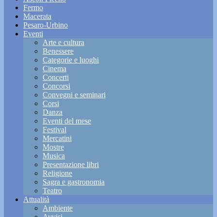
Fermo
Macerata
Pesaro-Urbino
Eventi
Arte e cultura
Benessere
Categorie e luoghi
Cinema
Concerti
Concorsi
Convegni e seminari
Corsi
Danza
Eventi del mese
Festival
Mercatini
Mostre
Musica
Presentazione libri
Religione
Sagra e gastronomia
Teatro
Attualità
Ambiente
Avvisi