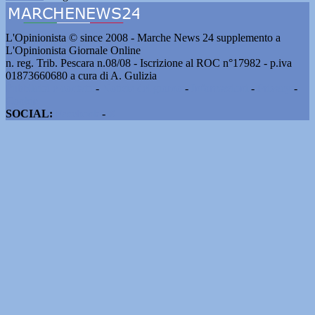
L'Opinionista © since 2008 - Marche News 24 supplemento a
L'Opinionista Giornale Online
n. reg. Trib. Pescara n.08/08 - Iscrizione al ROC n°17982 - p.iva
01873660680 a cura di A. Gulizia
Pubblicità e contatti
-
Notizie del giorno
-
Informazioni
-
Privacy
-
Cookie
SOCIAL:
Facebook
-
X