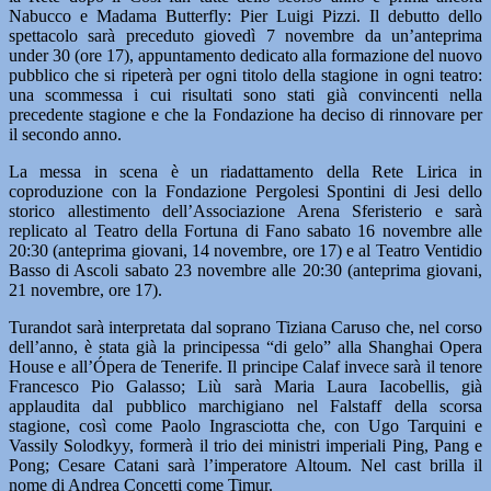
Nabucco e Madama Butterfly: Pier Luigi Pizzi. Il debutto dello
spettacolo sarà preceduto giovedì 7 novembre da un’anteprima
under 30 (ore 17), appuntamento dedicato alla formazione del nuovo
pubblico che si ripeterà per ogni titolo della stagione in ogni teatro:
una scommessa i cui risultati sono stati già convincenti nella
precedente stagione e che la Fondazione ha deciso di rinnovare per
il secondo anno.
La messa in scena è un riadattamento della Rete Lirica in
coproduzione con la Fondazione Pergolesi Spontini di Jesi dello
storico allestimento dell’Associazione Arena Sferisterio e sarà
replicato al Teatro della Fortuna di Fano sabato 16 novembre alle
20:30 (anteprima giovani, 14 novembre, ore 17) e al Teatro Ventidio
Basso di Ascoli sabato 23 novembre alle 20:30 (anteprima giovani,
21 novembre, ore 17).
Turandot sarà interpretata dal soprano Tiziana Caruso che, nel corso
dell’anno, è stata già la principessa “di gelo” alla Shanghai Opera
House e all’Ópera de Tenerife. Il principe Calaf invece sarà il tenore
Francesco Pio Galasso; Liù sarà Maria Laura Iacobellis, già
applaudita dal pubblico marchigiano nel Falstaff della scorsa
stagione, così come Paolo Ingrasciotta che, con Ugo Tarquini e
Vassily Solodkyy, formerà il trio dei ministri imperiali Ping, Pang e
Pong; Cesare Catani sarà l’imperatore Altoum. Nel cast brilla il
nome di Andrea Concetti come Timur.