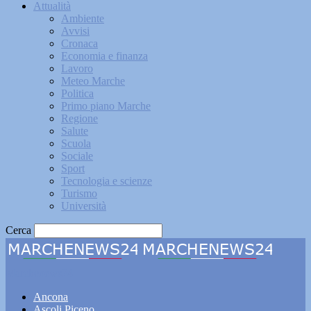
Attualità
Ambiente
Avvisi
Cronaca
Economia e finanza
Lavoro
Meteo Marche
Politica
Primo piano Marche
Regione
Salute
Scuola
Sociale
Sport
Tecnologia e scienze
Turismo
Università
Cerca
Marchenews24
Ancona
Ascoli Piceno