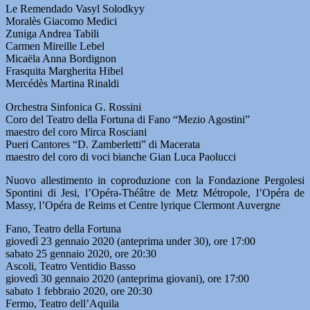
Le Remendado Vasyl Solodkyy
Moralès Giacomo Medici
Zuniga Andrea Tabili
Carmen Mireille Lebel
Micaëla Anna Bordignon
Frasquita Margherita Hibel
Mercédès Martina Rinaldi
Orchestra Sinfonica G. Rossini
Coro del Teatro della Fortuna di Fano “Mezio Agostini”
maestro del coro Mirca Rosciani
Pueri Cantores “D. Zamberletti” di Macerata
maestro del coro di voci bianche Gian Luca Paolucci
Nuovo allestimento in coproduzione con la Fondazione Pergolesi
Spontini di Jesi, l’Opéra-Théâtre de Metz Métropole, l’Opéra de
Massy, l’Opéra de Reims et Centre lyrique Clermont Auvergne
Fano, Teatro della Fortuna
giovedì 23 gennaio 2020 (anteprima under 30), ore 17:00
sabato 25 gennaio 2020, ore 20:30
Ascoli, Teatro Ventidio Basso
giovedì 30 gennaio 2020 (anteprima giovani), ore 17:00
sabato 1 febbraio 2020, ore 20:30
Fermo, Teatro dell’Aquila