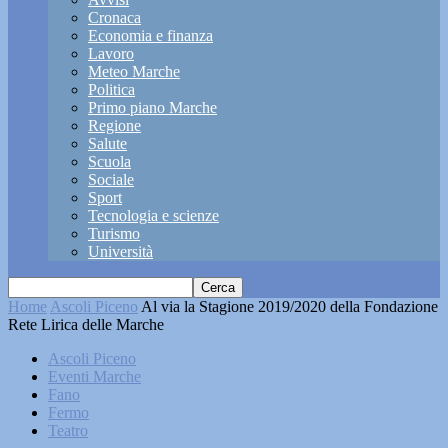
Cronaca
Economia e finanza
Lavoro
Meteo Marche
Politica
Primo piano Marche
Regione
Salute
Scuola
Sociale
Sport
Tecnologia e scienze
Turismo
Università
Home
Ascoli Piceno
Al via la Stagione 2019/2020 della Fondazione
Rete Lirica delle Marche
Ascoli Piceno
Eventi Marche
Fano
Fermo
Teatro