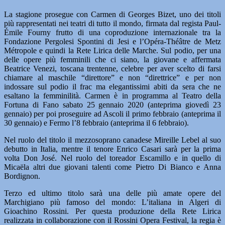
La stagione prosegue con Carmen di Georges Bizet, uno dei titoli
più rappresentati nei teatri di tutto il mondo, firmata dal regista Paul-
Émile Fourny frutto di una coproduzione internazionale tra la
Fondazione Pergolesi Spontini di Jesi e l’Opéra-Théâtre de Metz
Métropole e quindi la Rete Lirica delle Marche. Sul podio, per una
delle opere più femminili che ci siano, la giovane e affermata
Beatrice Venezi, toscana trentenne, celebre per aver scelto di farsi
chiamare al maschile “direttore” e non “direttrice” e per non
indossare sul podio il frac ma elegantissimi abiti da sera che ne
esaltano la femminilità. Carmen è in programma al Teatro della
Fortuna di Fano sabato 25 gennaio 2020 (anteprima giovedì 23
gennaio) per poi proseguire ad Ascoli il primo febbraio (anteprima il
30 gennaio) e Fermo l’8 febbraio (anteprima il 6 febbraio).
Nel ruolo del titolo il mezzosoprano canadese Mireille Lebel al suo
debutto in Italia, mentre il tenore Enrico Casari sarà per la prima
volta Don José. Nel ruolo del toreador Escamillo e in quello di
Micaëla altri due giovani talenti come Pietro Di Bianco e Anna
Bordignon.
Terzo ed ultimo titolo sarà una delle più amate opere del
Marchigiano più famoso del mondo: L’italiana in Algeri di
Gioachino Rossini. Per questa produzione della Rete Lirica
realizzata in collaborazione con il Rossini Opera Festival, la regia è