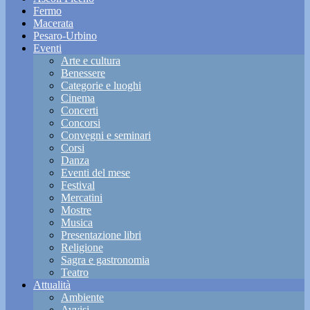
Fermo
Macerata
Pesaro-Urbino
Eventi
Arte e cultura
Benessere
Categorie e luoghi
Cinema
Concerti
Concorsi
Convegni e seminari
Corsi
Danza
Eventi del mese
Festival
Mercatini
Mostre
Musica
Presentazione libri
Religione
Sagra e gastronomia
Teatro
Attualità
Ambiente
Avvisi