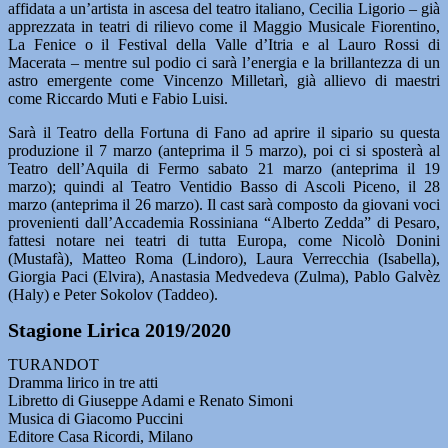
affidata a un’artista in ascesa del teatro italiano, Cecilia Ligorio – già
apprezzata in teatri di rilievo come il Maggio Musicale Fiorentino,
La Fenice o il Festival della Valle d’Itria e al Lauro Rossi di
Macerata – mentre sul podio ci sarà l’energia e la brillantezza di un
astro emergente come Vincenzo Milletarì, già allievo di maestri
come Riccardo Muti e Fabio Luisi.
Sarà il Teatro della Fortuna di Fano ad aprire il sipario su questa
produzione il 7 marzo (anteprima il 5 marzo), poi ci si sposterà al
Teatro dell’Aquila di Fermo sabato 21 marzo (anteprima il 19
marzo); quindi al Teatro Ventidio Basso di Ascoli Piceno, il 28
marzo (anteprima il 26 marzo). Il cast sarà composto da giovani voci
provenienti dall’Accademia Rossiniana “Alberto Zedda” di Pesaro,
fattesi notare nei teatri di tutta Europa, come Nicolò Donini
(Mustafà), Matteo Roma (Lindoro), Laura Verrecchia (Isabella),
Giorgia Paci (Elvira), Anastasia Medvedeva (Zulma), Pablo Galvèz
(Haly) e Peter Sokolov (Taddeo).
Stagione Lirica 2019/2020
TURANDOT
Dramma lirico in tre atti
Libretto di Giuseppe Adami e Renato Simoni
Musica di Giacomo Puccini
Editore Casa Ricordi, Milano