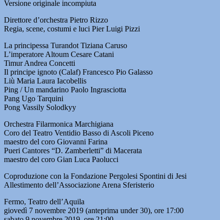
Versione originale incompiuta
Direttore d’orchestra Pietro Rizzo
Regia, scene, costumi e luci Pier Luigi Pizzi
La principessa Turandot Tiziana Caruso
L’imperatore Altoum Cesare Catani
Timur Andrea Concetti
Il principe ignoto (Calaf) Francesco Pio Galasso
Liù Maria Laura Iacobellis
Ping / Un mandarino Paolo Ingrasciotta
Pang Ugo Tarquini
Pong Vassily Solodkyy
Orchestra Filarmonica Marchigiana
Coro del Teatro Ventidio Basso di Ascoli Piceno
maestro del coro Giovanni Farina
Pueri Cantores “D. Zamberletti” di Macerata
maestro del coro Gian Luca Paolucci
Coproduzione con la Fondazione Pergolesi Spontini di Jesi
Allestimento dell’Associazione Arena Sferisterio
Fermo, Teatro dell’Aquila
giovedì 7 novembre 2019 (anteprima under 30), ore 17:00
sabato 9 novembre 2019, ore 21:00