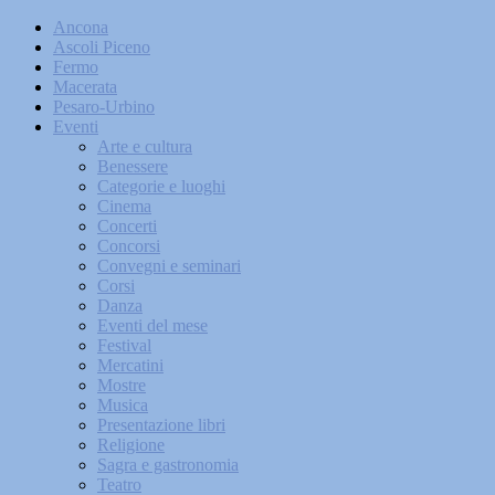
Ancona
Ascoli Piceno
Fermo
Macerata
Pesaro-Urbino
Eventi
Arte e cultura
Benessere
Categorie e luoghi
Cinema
Concerti
Concorsi
Convegni e seminari
Corsi
Danza
Eventi del mese
Festival
Mercatini
Mostre
Musica
Presentazione libri
Religione
Sagra e gastronomia
Teatro