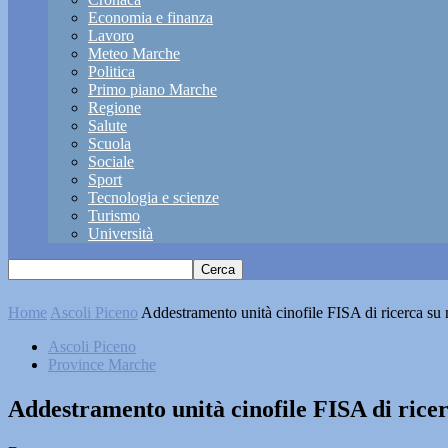
Economia e finanza
Lavoro
Meteo Marche
Politica
Primo piano Marche
Regione
Salute
Scuola
Sociale
Sport
Tecnologia e scienze
Turismo
Università
Home
Ascoli Piceno
Addestramento unità cinofile FISA di ricerca su 
Ascoli Piceno
Province Marche
Addestramento unità cinofile FISA di ricer