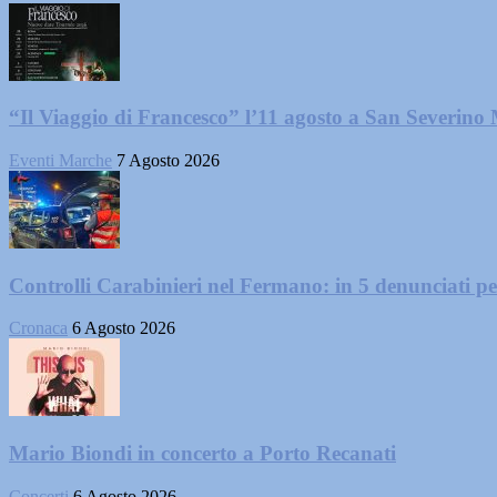
“Il Viaggio di Francesco” l’11 agosto a San Severino
Eventi Marche
7 Agosto 2026
Controlli Carabinieri nel Fermano: in 5 denunciati per 
Cronaca
6 Agosto 2026
Mario Biondi in concerto a Porto Recanati
Concerti
6 Agosto 2026