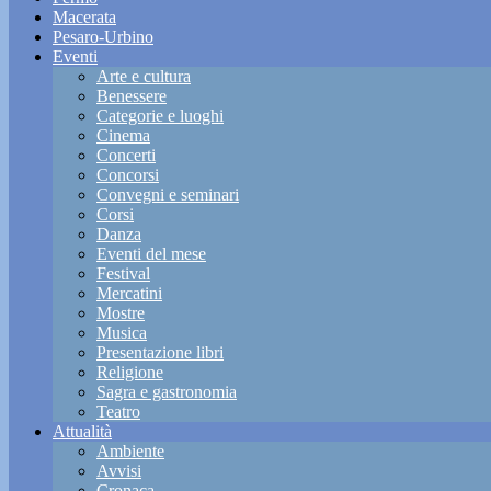
Macerata
Pesaro-Urbino
Eventi
Arte e cultura
Benessere
Categorie e luoghi
Cinema
Concerti
Concorsi
Convegni e seminari
Corsi
Danza
Eventi del mese
Festival
Mercatini
Mostre
Musica
Presentazione libri
Religione
Sagra e gastronomia
Teatro
Attualità
Ambiente
Avvisi
Cronaca