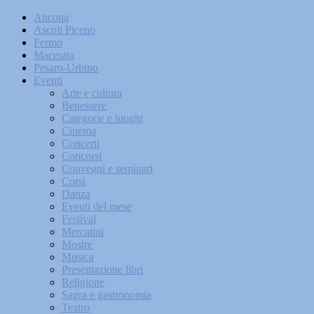
Ancona
Ascoli Piceno
Fermo
Macerata
Pesaro-Urbino
Eventi
Arte e cultura
Benessere
Categorie e luoghi
Cinema
Concerti
Concorsi
Convegni e seminari
Corsi
Danza
Eventi del mese
Festival
Mercatini
Mostre
Musica
Presentazione libri
Religione
Sagra e gastronomia
Teatro