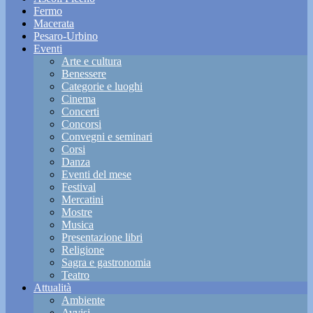
Fermo
Macerata
Pesaro-Urbino
Eventi
Arte e cultura
Benessere
Categorie e luoghi
Cinema
Concerti
Concorsi
Convegni e seminari
Corsi
Danza
Eventi del mese
Festival
Mercatini
Mostre
Musica
Presentazione libri
Religione
Sagra e gastronomia
Teatro
Attualità
Ambiente
Avvisi