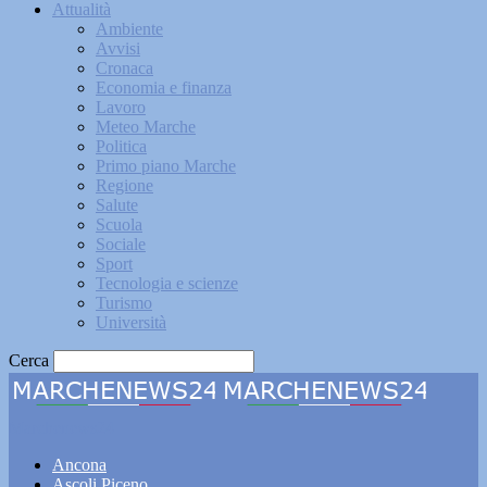
Attualità
Ambiente
Avvisi
Cronaca
Economia e finanza
Lavoro
Meteo Marche
Politica
Primo piano Marche
Regione
Salute
Scuola
Sociale
Sport
Tecnologia e scienze
Turismo
Università
Cerca
Marchenews24
Ancona
Ascoli Piceno