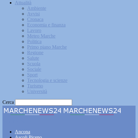
Attualità
Ambiente
Avvisi
Cronaca
Economia e finanza
Lavoro
Meteo Marche
Politica
Primo piano Marche
Regione
Salute
Scuola
Sociale
Sport
Tecnologia e scienze
Turismo
Università
Cerca
Marchenews24
Ancona
Ascoli Piceno