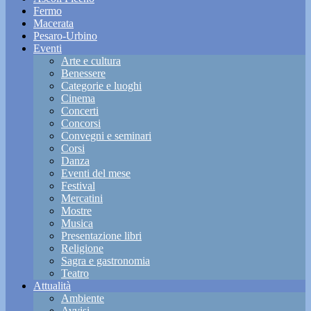
Fermo
Macerata
Pesaro-Urbino
Eventi
Arte e cultura
Benessere
Categorie e luoghi
Cinema
Concerti
Concorsi
Convegni e seminari
Corsi
Danza
Eventi del mese
Festival
Mercatini
Mostre
Musica
Presentazione libri
Religione
Sagra e gastronomia
Teatro
Attualità
Ambiente
Avvisi