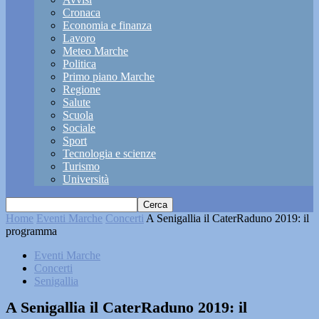
Cronaca
Economia e finanza
Lavoro
Meteo Marche
Politica
Primo piano Marche
Regione
Salute
Scuola
Sociale
Sport
Tecnologia e scienze
Turismo
Università
Home
Eventi Marche
Concerti
A Senigallia il CaterRaduno 2019: il
programma
Eventi Marche
Concerti
Senigallia
A Senigallia il CaterRaduno 2019: il