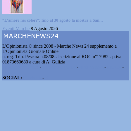
“L’amore nei colori”: fino al 30 agosto la mostra a San...
Eventi Marche
8 Agosto 2026
L'Opinionista © since 2008 - Marche News 24 supplemento a
L'Opinionista Giornale Online
n. reg. Trib. Pescara n.08/08 - Iscrizione al ROC n°17982 - p.iva
01873660680 a cura di A. Gulizia
Pubblicità e contatti
-
Notizie del giorno
-
Informazioni
-
Privacy
-
Cookie
SOCIAL:
Facebook
-
X