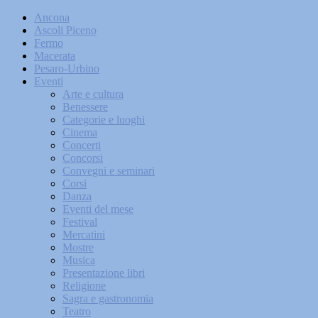
Ancona
Ascoli Piceno
Fermo
Macerata
Pesaro-Urbino
Eventi
Arte e cultura
Benessere
Categorie e luoghi
Cinema
Concerti
Concorsi
Convegni e seminari
Corsi
Danza
Eventi del mese
Festival
Mercatini
Mostre
Musica
Presentazione libri
Religione
Sagra e gastronomia
Teatro