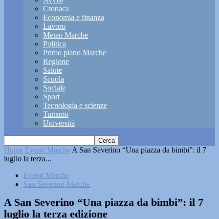
Cronaca
Economia e finanza
Lavoro
Meteo Marche
Politica
Primo piano Marche
Regione
Salute
Scuola
Sociale
Sport
Tecnologia e scienze
Turismo
Università
Home
Eventi Marche
A San Severino “Una piazza da bimbi”: il 7
luglio la terza...
Eventi Marche
San Severino Marche
A San Severino “Una piazza da bimbi”: il 7
luglio la terza edizione