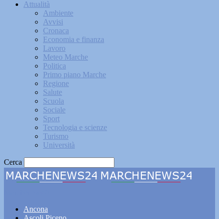
Attualità
Ambiente
Avvisi
Cronaca
Economia e finanza
Lavoro
Meteo Marche
Politica
Primo piano Marche
Regione
Salute
Scuola
Sociale
Sport
Tecnologia e scienze
Turismo
Università
Cerca
Marchenews24
Ancona
Ascoli Piceno