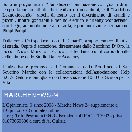
Sono in programma il “Fantabosco”, animazione con giochi di un
tempo, laboratori di riciclo creativo e truccabimbi, e il “Ludobus
Legnogiocando”, giochi di legno per il divertimento di grandi e
piccini. Inoltre gonfiabili e trenino elettrico e “Benny wonderland”
con Lego, automobiline e altre rarità, e poi animazione per bambini
Pimpi Pampi.
Dalle ore 20,30 spettacoli con “I Tamarri”, gruppo comico di artisti
di strada. Ospite d’eccezione, direttamente dallo Zecchino D’Oro, la
piccola Nicole Marzaroli. E ancora baby dance con il corpo di ballo
delle bimbe dello Studio Dance Academy.
L’iniziativa è promossa dal Comune e dalla Pro Loco di San
Severino Marche con la collaborazione dell’associazione Help
S.O.S. Salute e famiglia e con l’associazione 108 Una Scuola per la
Vita.
L'Opinionista © since 2008 - Marche News 24 supplemento a
L'Opinionista Giornale Online
n. reg. Trib. Pescara n.08/08 - Iscrizione al ROC n°17982 - p.iva
01873660680 a cura di A. Gulizia
Pubblicità e contatti
-
Notizie del giorno
-
Informazioni
-
Privacy
-
Cookie