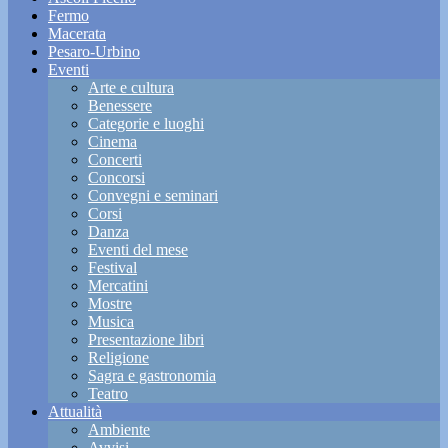
Fermo
Macerata
Pesaro-Urbino
Eventi
Arte e cultura
Benessere
Categorie e luoghi
Cinema
Concerti
Concorsi
Convegni e seminari
Corsi
Danza
Eventi del mese
Festival
Mercatini
Mostre
Musica
Presentazione libri
Religione
Sagra e gastronomia
Teatro
Attualità
Ambiente
Avvisi