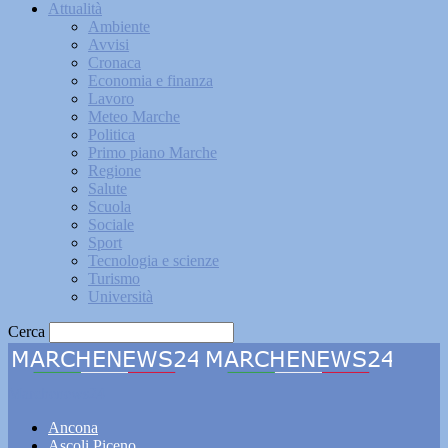
Attualità
Ambiente
Avvisi
Cronaca
Economia e finanza
Lavoro
Meteo Marche
Politica
Primo piano Marche
Regione
Salute
Scuola
Sociale
Sport
Tecnologia e scienze
Turismo
Università
Cerca
Marchenews24
Ancona
Ascoli Piceno