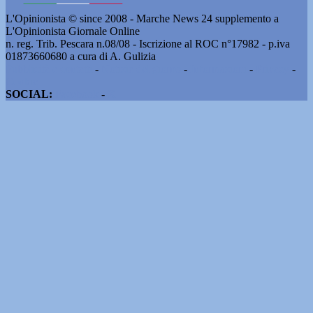
L'Opinionista © since 2008 - Marche News 24 supplemento a
L'Opinionista Giornale Online
n. reg. Trib. Pescara n.08/08 - Iscrizione al ROC n°17982 - p.iva
01873660680 a cura di A. Gulizia
Pubblicità e contatti
-
Notizie del giorno
-
Informazioni
-
Privacy
-
Cookie
SOCIAL:
Facebook
-
X