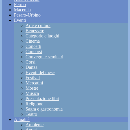
Fermo
Macerata
Pesaro-Urbino
Eventi
Arte e cultura
Benessere
Categorie e luoghi
Cinema
Concerti
Concorsi
Convegni e seminari
Corsi
Danza
Eventi del mese
Festival
Mercatini
Mostre
Musica
Presentazione libri
Religione
Sagra e gastronomia
Teatro
Attualità
Ambiente
Avvisi