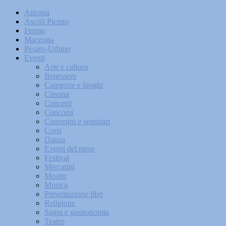
Ancona
Ascoli Piceno
Fermo
Macerata
Pesaro-Urbino
Eventi
Arte e cultura
Benessere
Categorie e luoghi
Cinema
Concerti
Concorsi
Convegni e seminari
Corsi
Danza
Eventi del mese
Festival
Mercatini
Mostre
Musica
Presentazione libri
Religione
Sagra e gastronomia
Teatro