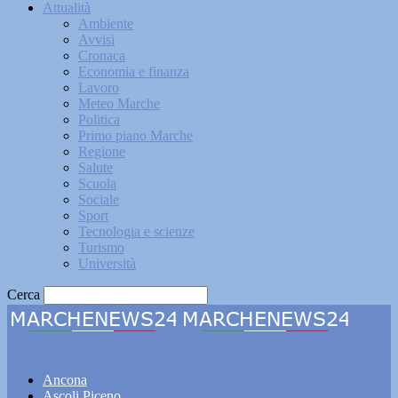
Attualità
Ambiente
Avvisi
Cronaca
Economia e finanza
Lavoro
Meteo Marche
Politica
Primo piano Marche
Regione
Salute
Scuola
Sociale
Sport
Tecnologia e scienze
Turismo
Università
Cerca
Marchenews24
Ancona
Ascoli Piceno