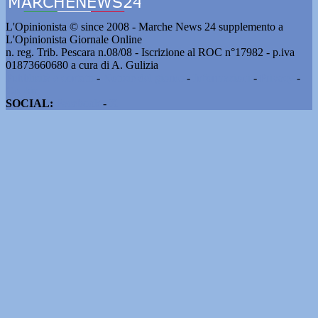
L'Opinionista © since 2008 - Marche News 24 supplemento a
L'Opinionista Giornale Online
n. reg. Trib. Pescara n.08/08 - Iscrizione al ROC n°17982 - p.iva
01873660680 a cura di A. Gulizia
Pubblicità e contatti
-
Notizie del giorno
-
Informazioni
-
Privacy
-
Cookie
SOCIAL:
Facebook
-
X