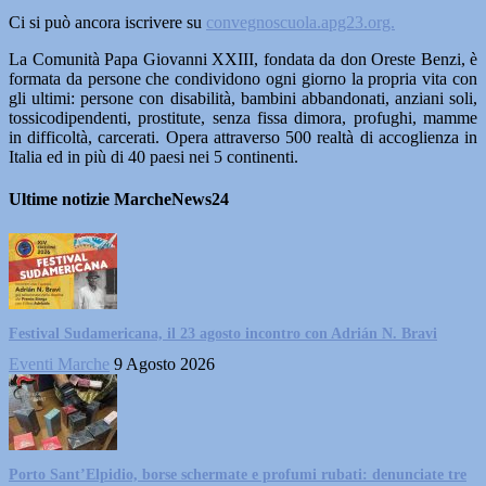
Ci si può ancora iscrivere su
convegnoscuola.apg23.org.
La Comunità Papa Giovanni XXIII, fondata da don Oreste Benzi, è
formata da persone che condividono ogni giorno la propria vita con
gli ultimi: persone con disabilità, bambini abbandonati, anziani soli,
tossicodipendenti, prostitute, senza fissa dimora, profughi, mamme
in difficoltà, carcerati. Opera attraverso 500 realtà di accoglienza in
Italia ed in più di 40 paesi nei 5 continenti.
Ultime notizie MarcheNews24
Festival Sudamericana, il 23 agosto incontro con Adrián N. Bravi
Eventi Marche
9 Agosto 2026
Porto Sant’Elpidio, borse schermate e profumi rubati: denunciate tre