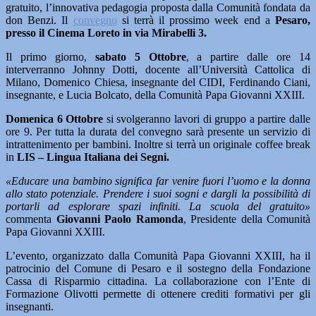
gratuito, l’innovativa pedagogia proposta dalla Comunità fondata da
don Benzi. Il
convegno
si terrà il prossimo week end a
Pesaro,
presso il Cinema Loreto in via Mirabelli 3.
Il primo giorno,
sabato 5 Ottobre
, a partire dalle ore 14
interverranno Johnny Dotti, docente all’Università Cattolica di
Milano, Domenico Chiesa, insegnante del CIDI, Ferdinando Ciani,
insegnante, e Lucia Bolcato, della Comunità Papa Giovanni XXIII.
Domenica 6 Ottobre
si svolgeranno lavori di gruppo a partire dalle
ore 9. Per tutta la durata del convegno sarà presente un servizio di
intrattenimento per bambini. Inoltre si terrà un originale coffee break
in
LIS – Lingua Italiana dei Segni.
«Educare una bambino significa far venire fuori l’uomo e la donna
allo stato potenziale. Prendere i suoi sogni e dargli la possibilità di
portarli ad esplorare spazi infiniti. La scuola del gratuito»
commenta
Giovanni Paolo Ramonda
, Presidente della Comunità
Papa Giovanni XXIII.
L’evento, organizzato dalla Comunità Papa Giovanni XXIII, ha il
patrocinio del Comune di Pesaro e il sostegno della Fondazione
Cassa di Risparmio cittadina. La collaborazione con l’Ente di
Formazione Olivotti permette di ottenere crediti formativi per gli
insegnanti.