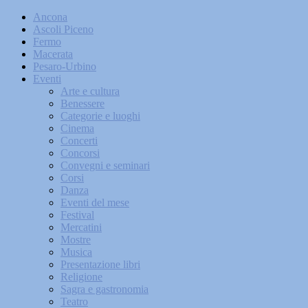
Ancona
Ascoli Piceno
Fermo
Macerata
Pesaro-Urbino
Eventi
Arte e cultura
Benessere
Categorie e luoghi
Cinema
Concerti
Concorsi
Convegni e seminari
Corsi
Danza
Eventi del mese
Festival
Mercatini
Mostre
Musica
Presentazione libri
Religione
Sagra e gastronomia
Teatro