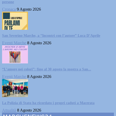
persone
Cronaca
9 Agosto 2026
San Severino Marche, a “Incontri con l’autore” Luca D’Aprile
Eventi Marche
8 Agosto 2026
“L’amore nei colori”: fino al 30 agosto la mostra a San...
Eventi Marche
8 Agosto 2026
La Polizia di Stato ha ricordato i propri caduti a Macerata
Attualità
8 Agosto 2026