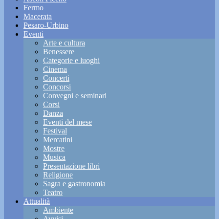
Fermo
Macerata
Pesaro-Urbino
Eventi
Arte e cultura
Benessere
Categorie e luoghi
Cinema
Concerti
Concorsi
Convegni e seminari
Corsi
Danza
Eventi del mese
Festival
Mercatini
Mostre
Musica
Presentazione libri
Religione
Sagra e gastronomia
Teatro
Attualità
Ambiente
Avvisi