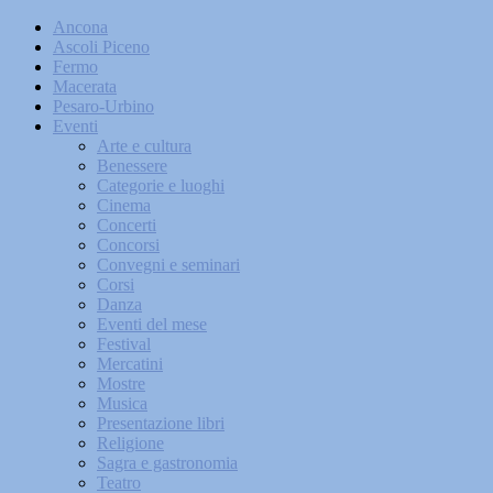
Ancona
Ascoli Piceno
Fermo
Macerata
Pesaro-Urbino
Eventi
Arte e cultura
Benessere
Categorie e luoghi
Cinema
Concerti
Concorsi
Convegni e seminari
Corsi
Danza
Eventi del mese
Festival
Mercatini
Mostre
Musica
Presentazione libri
Religione
Sagra e gastronomia
Teatro