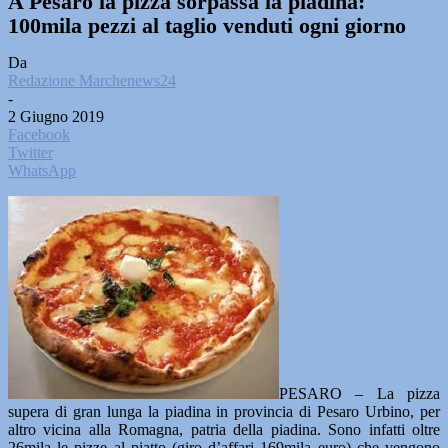
A Pesaro la pizza sorpassa la piadina:
100mila pezzi al taglio venduti ogni giorno
Da
Redazione Marchenews24
-
2 Giugno 2019
Facebook
Twitter
WhatsApp
PESARO – La pizza
supera di gran lunga la piadina in provincia di Pesaro Urbino, per
altro vicina alla Romagna, patria della piadina. Sono infatti oltre
26mila le pizze al piatto (giro d’affari 169mila euro) che vengono