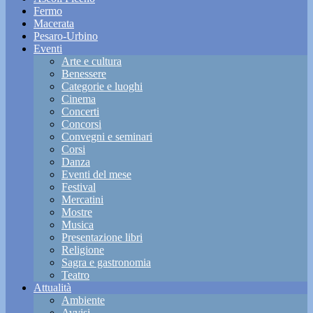
Fermo
Macerata
Pesaro-Urbino
Eventi
Arte e cultura
Benessere
Categorie e luoghi
Cinema
Concerti
Concorsi
Convegni e seminari
Corsi
Danza
Eventi del mese
Festival
Mercatini
Mostre
Musica
Presentazione libri
Religione
Sagra e gastronomia
Teatro
Attualità
Ambiente
Avvisi