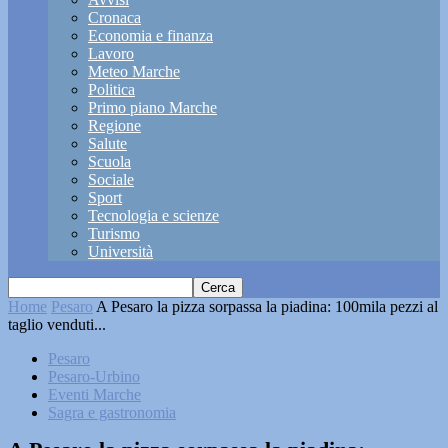
Cronaca
Economia e finanza
Lavoro
Meteo Marche
Politica
Primo piano Marche
Regione
Salute
Scuola
Sociale
Sport
Tecnologia e scienze
Turismo
Università
Home
Pesaro
A Pesaro la pizza sorpassa la piadina: 100mila pezzi al
taglio venduti...
Pesaro
Pesaro-Urbino
Eventi Marche
Sagra e gastronomia