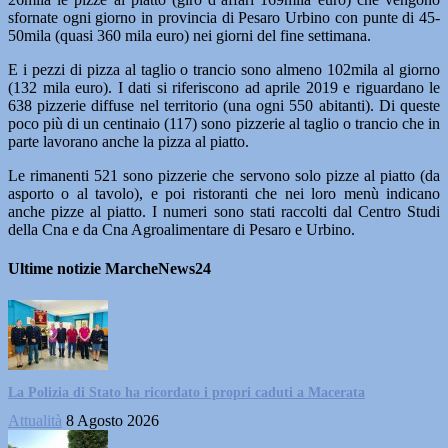
sfornate ogni giorno in provincia di Pesaro Urbino con punte di 45-
50mila (quasi 360 mila euro) nei giorni del fine settimana.
E i pezzi di pizza al taglio o trancio sono almeno 102mila al giorno
(132 mila euro). I dati si riferiscono ad aprile 2019 e riguardano le
638 pizzerie diffuse nel territorio (una ogni 550 abitanti). Di queste
poco più di un centinaio (117) sono pizzerie al taglio o trancio che in
parte lavorano anche la pizza al piatto.
Le rimanenti 521 sono pizzerie che servono solo pizze al piatto (da
asporto o al tavolo), e poi ristoranti che nei loro menù indicano
anche pizze al piatto. I numeri sono stati raccolti dal Centro Studi
della Cna e da Cna Agroalimentare di Pesaro e Urbino.
Ultime notizie MarcheNews24
La Polizia di Stato ha ricordato i propri caduti a Macerata
Attualità
8 Agosto 2026