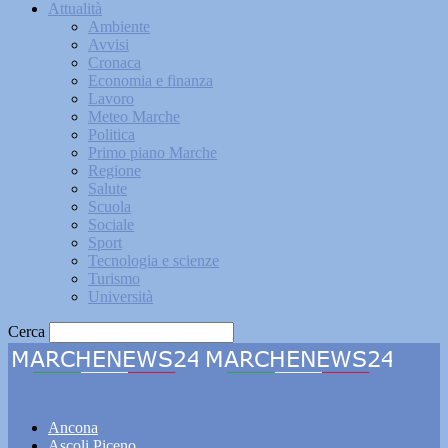
Attualità
Ambiente
Avvisi
Cronaca
Economia e finanza
Lavoro
Meteo Marche
Politica
Primo piano Marche
Regione
Salute
Scuola
Sociale
Sport
Tecnologia e scienze
Turismo
Università
Cerca
Marchenews24
Ancona
Ascoli Piceno