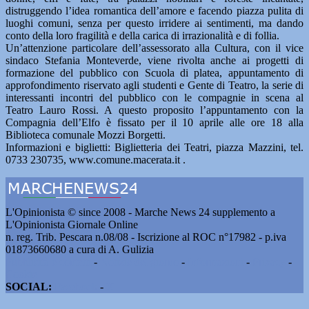
distruggendo l’idea romantica dell’amore e facendo piazza pulita di
luoghi comuni, senza per questo irridere ai sentimenti, ma dando
conto della loro fragilità e della carica di irrazionalità e di follia.
Un’attenzione particolare dell’assessorato alla Cultura, con il vice
sindaco Stefania Monteverde, viene rivolta anche ai progetti di
formazione del pubblico con Scuola di platea, appuntamento di
approfondimento riservato agli studenti e Gente di Teatro, la serie di
interessanti incontri del pubblico con le compagnie in scena al
Teatro Lauro Rossi. A questo proposito l’appuntamento con la
Compagnia dell’Elfo è fissato per il 10 aprile alle ore 18 alla
Biblioteca comunale Mozzi Borgetti.
Informazioni e biglietti: Biglietteria dei Teatri, piazza Mazzini, tel.
0733 230735, www.comune.macerata.it .
L'Opinionista © since 2008 - Marche News 24 supplemento a
L'Opinionista Giornale Online
n. reg. Trib. Pescara n.08/08 - Iscrizione al ROC n°17982 - p.iva
01873660680 a cura di A. Gulizia
Pubblicità e contatti
-
Notizie del giorno
-
Informazioni
-
Privacy
-
Cookie
SOCIAL:
Facebook
-
X