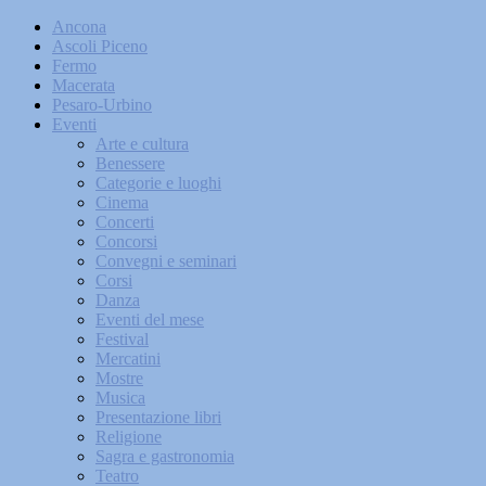
Ancona
Ascoli Piceno
Fermo
Macerata
Pesaro-Urbino
Eventi
Arte e cultura
Benessere
Categorie e luoghi
Cinema
Concerti
Concorsi
Convegni e seminari
Corsi
Danza
Eventi del mese
Festival
Mercatini
Mostre
Musica
Presentazione libri
Religione
Sagra e gastronomia
Teatro