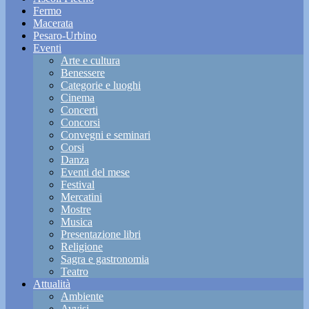
Fermo
Macerata
Pesaro-Urbino
Eventi
Arte e cultura
Benessere
Categorie e luoghi
Cinema
Concerti
Concorsi
Convegni e seminari
Corsi
Danza
Eventi del mese
Festival
Mercatini
Mostre
Musica
Presentazione libri
Religione
Sagra e gastronomia
Teatro
Attualità
Ambiente
Avvisi