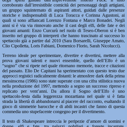
corroborato dall’irresistibile comicità dei personaggi degli artigiani,
un gruppo squinternato di aspiranti attori, guidati dalle presenze
storiche e indispensabili di Luca Toracca e Corinna Agustoni, ai
quali si sono affiancati Lorenzo Fontana e Marco Bonadei. Negli
anni si è via via rinnovato anche il cast degli elfi, delle fate e dei
giovani amanti: Enzo Curcurù nel ruolo di Teseo-Oberon si è ben
inserito nel gruppo di interpreti che hanno trascinato al successo lo
spettacolo già a partire dal 2010 (Sara Borsarelli, Giuseppe Amato,
Clio Cipolletta, Loris Fabiani, Domenico Florio, Sarah Nicolucci).
Terreno ideale per sperimentare, divertire e divertirsi, mettere alla
prova giovani talenti e nuovi ensemble, quello dell’Elfo è un
“sogno” che si ripete nel quale ritornano memorie, tracce e citazioni
del passato. Elio De Capitani ha sperimentato con questo testo due
approcci registici radicalmente distanti: le atmosfere dark della prima
messinscena (1986) sono state superate con una cifra stilistica nuova
nella produzione del 1997, mettendo a segno un successo ripreso e
replicato per vent’anni. Da allora il Sogno dell’Elfo è uno
spettacolo-festa dalla leggerezza mozartiana nel quale si è fatta
strada la libertà di abbandonarsi al piacere del racconto, esaltando il
gioco di simmetrie barocche e di abili incastri che fanno di questa
commedia uno stupefacente congegno per il divertimento.
Il testo di Shakespeare intreccia le peripezie d’amore di uomini e
donne, elfi e fate, tra palazzi nobiliari e foreste incantate,