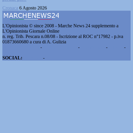
Cronaca
6 Agosto 2026
L'Opinionista © since 2008 - Marche News 24 supplemento a
L'Opinionista Giornale Online
n. reg. Trib. Pescara n.08/08 - Iscrizione al ROC n°17982 - p.iva
01873660680 a cura di A. Gulizia
Pubblicità e contatti
-
Notizie del giorno
-
Informazioni
-
Privacy
-
Cookie
SOCIAL:
Facebook
-
X