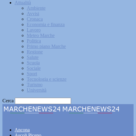
Attualità
Ambiente
Avvisi
Cronaca
Economia e finanza
Lavoro
Meteo Marche
Politica
Primo piano Marche
Regione
Salute
Scuola
Sociale
Sport
Tecnologia e scienze
Turismo
Università
Cerca
Marchenews24
Ancona
Ascoli Piceno