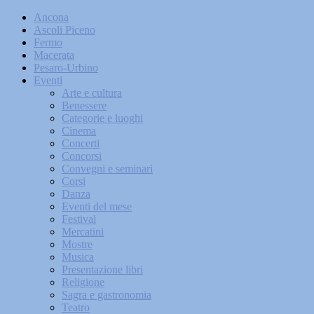
Ancona
Ascoli Piceno
Fermo
Macerata
Pesaro-Urbino
Eventi
Arte e cultura
Benessere
Categorie e luoghi
Cinema
Concerti
Concorsi
Convegni e seminari
Corsi
Danza
Eventi del mese
Festival
Mercatini
Mostre
Musica
Presentazione libri
Religione
Sagra e gastronomia
Teatro