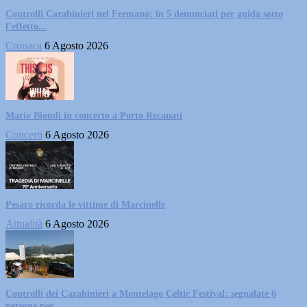
Controlli Carabinieri nel Fermano: in 5 denunciati per guida sotto
l’effetto...
Cronaca
6 Agosto 2026
Mario Biondi in concerto a Porto Recanati
Concerti
6 Agosto 2026
Pesaro ricorda le vittime di Marcinelle
Attualità
6 Agosto 2026
Controlli dei Carabinieri a Montelago Celtic Festival: segnalate 6
persone per...