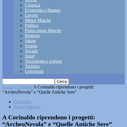
Cronaca
Economia e finanza
Lavoro
Meteo Marche
Politica
Primo piano Marche
Regione
Salute
Scuola
Sociale
Sport
Tecnologia e scienze
Turismo
Università
Home
Corinaldo
A Corinaldo riprendono i progetti:
“ArcheoNevola” e “Quelle Antiche Sere”
Corinaldo
Eventi Marche
A Corinaldo riprendono i progetti:
“ArcheoNevola” e “Quelle Antiche Sere”