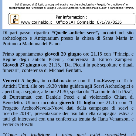
Di pari passo, ripartirà
“Quelle antiche sere”,
incontri nel sito
archeologico e Antiquarium presso la chiesa di Santa Maria in
Portuno a Madonna del Piano.
Primo appuntamento
giovedì 20 giugno
ore 21.15 con “Principi e
Regine degli antichi Piceni”, conferenza di Enrico Zampieri.
Giovedì 27 giugno
ore 21.15, “Dai Piceni in poi: sepolture e rituali
funerari”, conferenza di Michael Benfatti.
Venerdì 5 luglio,
in collaborazione con il Tau-Rassegna Teatri
Antichi Uniti, alle ore 19.30 visita guidata agli Scavi Archeologici e
aperiTau; a seguire, alle ore 21.30, spettacolo “La morte della Piza”,
di Durrenmatt, con Daniele Pecci e al violoncello Chiara di
Benedetto. Ultimo incontro
giovedì 11 luglio
ore 21.15 con “Il
Progetto ArcheoNevola-Nuovi dati della campagna di scavi e
ricerche 2019”, presentazione dei risultati della campagna estiva a
tutti gli interessati con una conferenza tenuta da Ilaria Venanzoni e
Federica Boschi.
“Come da tradizione, i primi mesi estivi corinaldesi si