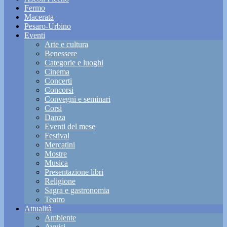
Fermo
Macerata
Pesaro-Urbino
Eventi
Arte e cultura
Benessere
Categorie e luoghi
Cinema
Concerti
Concorsi
Convegni e seminari
Corsi
Danza
Eventi del mese
Festival
Mercatini
Mostre
Musica
Presentazione libri
Religione
Sagra e gastronomia
Teatro
Attualità
Ambiente
Avvisi