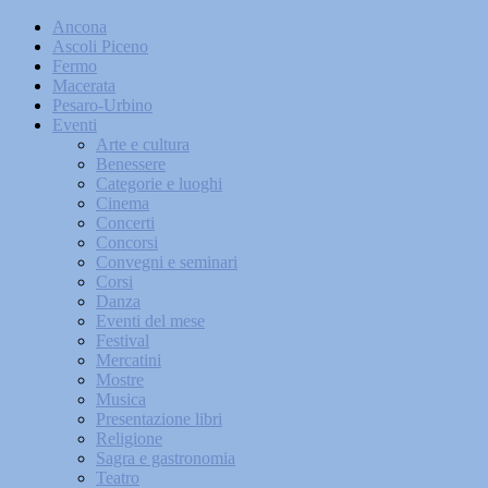
Ancona
Ascoli Piceno
Fermo
Macerata
Pesaro-Urbino
Eventi
Arte e cultura
Benessere
Categorie e luoghi
Cinema
Concerti
Concorsi
Convegni e seminari
Corsi
Danza
Eventi del mese
Festival
Mercatini
Mostre
Musica
Presentazione libri
Religione
Sagra e gastronomia
Teatro