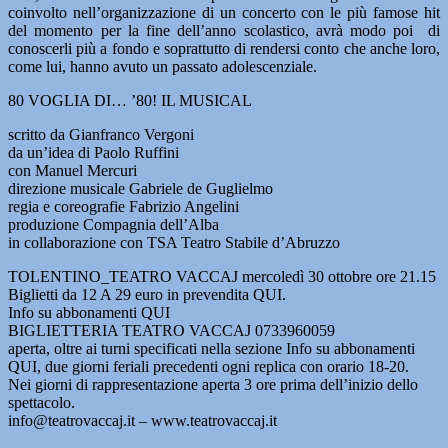
coinvolto nell’organizzazione di un concerto con le più famose hit
del momento per la fine dell’anno scolastico, avrà modo poi di
conoscerli più a fondo e soprattutto di rendersi conto che anche loro,
come lui, hanno avuto un passato adolescenziale.
80 VOGLIA DI… ’80! IL MUSICAL
scritto da Gianfranco Vergoni
da un’idea di Paolo Ruffini
con Manuel Mercuri
direzione musicale Gabriele de Guglielmo
regia e coreografie Fabrizio Angelini
produzione Compagnia dell’Alba
in collaborazione con TSA Teatro Stabile d’Abruzzo
TOLENTINO_TEATRO VACCAJ mercoledì 30 ottobre ore 21.15
Biglietti da 12 A 29 euro in prevendita QUI.
Info su abbonamenti QUI
BIGLIETTERIA TEATRO VACCAJ 0733960059
aperta, oltre ai turni specificati nella sezione Info su abbonamenti
QUI, due giorni feriali precedenti ogni replica con orario 18-20.
Nei giorni di rappresentazione aperta 3 ore prima dell’inizio dello
spettacolo.
info@teatrovaccaj.it – www.teatrovaccaj.it