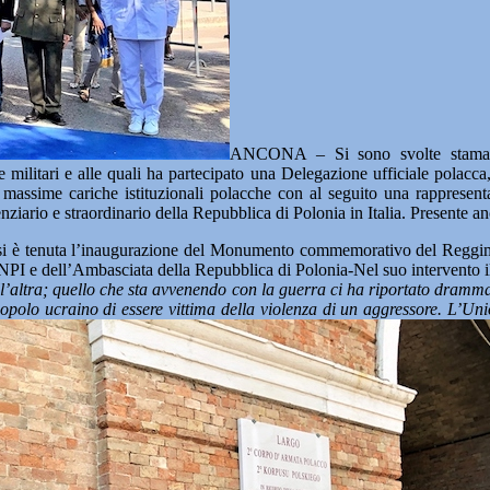
ANCONA – Si sono svolte staman
e e militari e alle quali ha partecipato una Delegazione ufficiale polac
e massime cariche istituzionali polacche con al seguito una rappres
ziario e straordinario della Repubblica di Polonia in Italia. Presente a
è tenuta l’inaugurazione del Monumento commemorativo del Reggimento
NPI e dell’Ambasciata della Repubblica di Polonia-Nel suo intervento i
dall’altra; quello che sta avvenendo con la guerra ci ha riportato dra
opolo ucraino di essere vittima della violenza di un aggressore. L’Uni