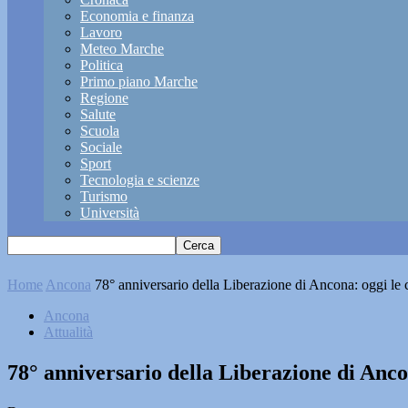
Economia e finanza
Lavoro
Meteo Marche
Politica
Primo piano Marche
Regione
Salute
Scuola
Sociale
Sport
Tecnologia e scienze
Turismo
Università
Home
Ancona
78° anniversario della Liberazione di Ancona: oggi l
Ancona
Attualità
78° anniversario della Liberazione di An