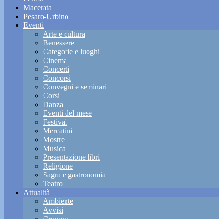
Macerata
Pesaro-Urbino
Eventi
Arte e cultura
Benessere
Categorie e luoghi
Cinema
Concerti
Concorsi
Convegni e seminari
Corsi
Danza
Eventi del mese
Festival
Mercatini
Mostre
Musica
Presentazione libri
Religione
Sagra e gastronomia
Teatro
Attualità
Ambiente
Avvisi
Cronaca