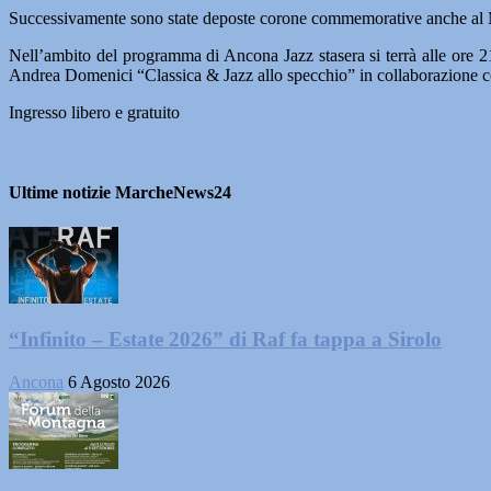
Successivamente sono state deposte corone commemorative anche al M
Nell’ambito del programma di Ancona Jazz stasera si terrà alle ore 
Andrea Domenici “Classica & Jazz allo specchio” in collaborazione c
Ingresso libero e gratuito
Ultime notizie MarcheNews24
“Infinito – Estate 2026” di Raf fa tappa a Sirolo
Ancona
6 Agosto 2026