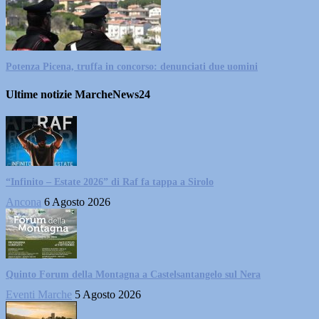
Potenza Picena, truffa in concorso: denunciati due uomini
Ultime notizie MarcheNews24
“Infinito – Estate 2026” di Raf fa tappa a Sirolo
Ancona
6 Agosto 2026
Quinto Forum della Montagna a Castelsantangelo sul Nera
Eventi Marche
5 Agosto 2026