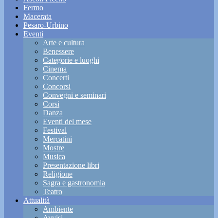
Fermo
Macerata
Pesaro-Urbino
Eventi
Arte e cultura
Benessere
Categorie e luoghi
Cinema
Concerti
Concorsi
Convegni e seminari
Corsi
Danza
Eventi del mese
Festival
Mercatini
Mostre
Musica
Presentazione libri
Religione
Sagra e gastronomia
Teatro
Attualità
Ambiente
Avvisi