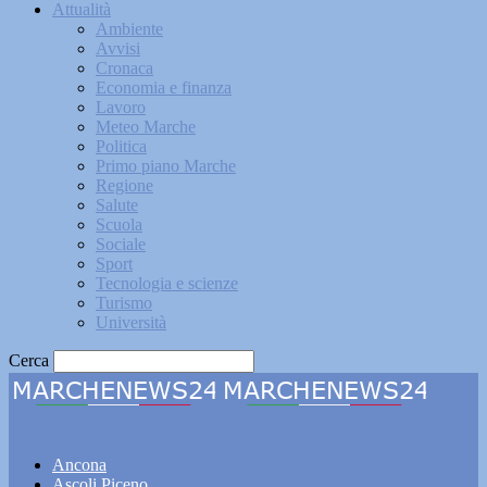
Attualità
Ambiente
Avvisi
Cronaca
Economia e finanza
Lavoro
Meteo Marche
Politica
Primo piano Marche
Regione
Salute
Scuola
Sociale
Sport
Tecnologia e scienze
Turismo
Università
Cerca
Marchenews24
Ancona
Ascoli Piceno