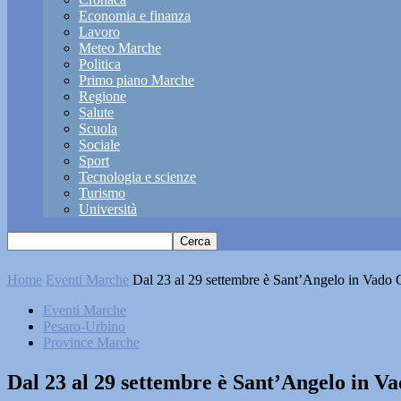
Economia e finanza
Lavoro
Meteo Marche
Politica
Primo piano Marche
Regione
Salute
Scuola
Sociale
Sport
Tecnologia e scienze
Turismo
Università
Home
Eventi Marche
Dal 23 al 29 settembre è Sant’Angelo in Vado C
Eventi Marche
Pesaro-Urbino
Province Marche
Dal 23 al 29 settembre è Sant’Angelo in Va