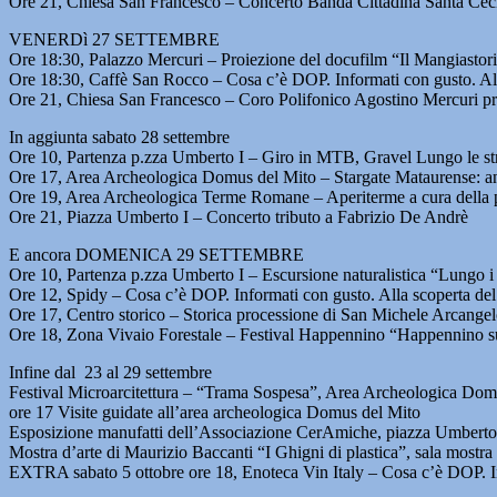
Ore 21, Chiesa San Francesco – Concerto Banda Cittadina Santa Ceci
VENERDì 27 SETTEMBRE
Ore 18:30, Palazzo Mercuri – Proiezione del docufilm “Il Mangiastorie
Ore 18:30, Caffè San Rocco – Cosa c’è DOP. Informati con gusto. All
Ore 21, Chiesa San Francesco – Coro Polifonico Agostino Mercuri pr
In aggiunta sabato 28 settembre
Ore 10, Partenza p.zza Umberto I – Giro in MTB, Gravel Lungo le str
Ore 17, Area Archeologica Domus del Mito – Stargate Mataurense: ani
Ore 19, Area Archeologica Terme Romane – Aperiterme a cura della p
Ore 21, Piazza Umberto I – Concerto tributo a Fabrizio De Andrè
E ancora DOMENICA 29 SETTEMBRE
Ore 10, Partenza p.zza Umberto I – Escursione naturalistica “Lungo i s
Ore 12, Spidy – Cosa c’è DOP. Informati con gusto. Alla scoperta de
Ore 17, Centro storico – Storica processione di San Michele Arcangelo
Ore 18, Zona Vivaio Forestale – Festival Happennino “Happennino s
Infine dal 23 al 29 settembre
Festival Microarcitettura – “Trama Sospesa”, Area Archeologica Dom
ore 17 Visite guidate all’area archeologica Domus del Mito
Esposizione manufatti dell’Associazione CerAmiche, piazza Umberto
Mostra d’arte di Maurizio Baccanti “I Ghigni di plastica”, sala mostr
EXTRA sabato 5 ottobre ore 18, Enoteca Vin Italy – Cosa c’è DOP. In