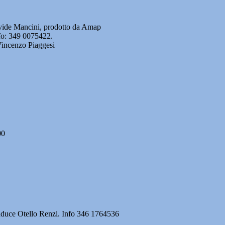
Davide Mancini, prodotto da Amap
nfo: 349 0075422.
Vincenzo Piaggesi
00
onduce Otello Renzi. Info 346 1764536