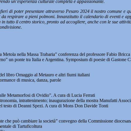
frendo un’esperienza culturale completa e appassionante.
fieri di poter presentare attraverso Pesaro 2024 il nostro comune e qua
 da respirare a pieni polmoni. Innanzitutto il calendario di eventi e ap
 in tutto il centro storico, pronto ad accogliere, anche con le sue attiv
ondivisione.
la Metola nella Massa Trabaria” conferenza del professore Fabio Bricca
orno” un ponte tra Italia e Argentina. Symposium di poesie di Gastone
l libro Omaggio al Metauro e altri fiumi italiani
ormance di musica, danza, parole
lle Metamorfosi di Ovidio”. A cura di Lucia Ferrati
gastronomia, intrattenimento; inaugurazione della mostra Manufatti As
del testo di Deanni Spezi. A cura di Mons Don Davide Tonti
nte che può cambiare la società” convegno della Commissione diocesana
entale di Tartuficoltura