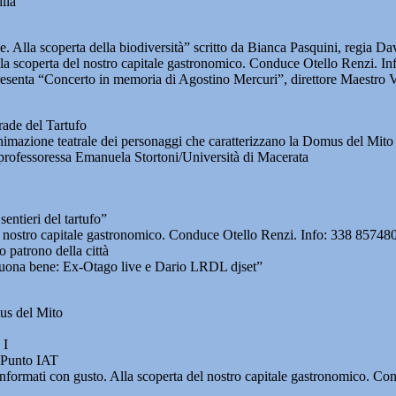
lia
. Alla scoperta della biodiversità” scritto da Bianca Pasquini, regia 
a scoperta del nostro capitale gastronomico. Conduce Otello Renzi. I
esenta “Concerto in memoria di Agostino Mercuri”, direttore Maestro 
ade del Tartufo
mazione teatrale dei personaggi che caratterizzano la Domus del Mito
rofessoressa Emanuela Stortoni/Università di Macerata
entieri del tartufo”
l nostro capitale gastronomico. Conduce Otello Renzi. Info: 338 85748
 patrono della città
uona bene: Ex-Otago live e Dario LRDL djset”
us del Mito
 I
a Punto IAT
formati con gusto. Alla scoperta del nostro capitale gastronomico. C