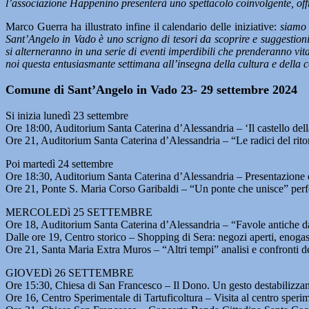
l’associazione Happenino presenterà uno spettacolo coinvolgente, of
Marco Guerra ha illustrato infine il calendario delle iniziative:
siamo 
Sant’Angelo in Vado è uno scrigno di tesori da scoprire e suggestioni
si alterneranno in una serie di eventi imperdibili che prenderanno vita
noi questa entusiasmante settimana all’insegna della cultura e della c
Comune di Sant’Angelo in Vado 23- 29 settembre 2024
Si inizia lunedì 23 settembre
Ore 18:00, Auditorium Santa Caterina d’Alessandria – ‘Il castello del
Ore 21, Auditorium Santa Caterina d’Alessandria – “Le radici del rit
Poi martedì 24 settembre
Ore 18:30, Auditorium Santa Caterina d’Alessandria – Presentazione de
Ore 21, Ponte S. Maria Corso Garibaldi – “Un ponte che unisce” perf
MERCOLEDì 25 SETTEMBRE
Ore 18, Auditorium Santa Caterina d’Alessandria – “Favole antiche da
Dalle ore 19, Centro storico – Shopping di Sera: negozi aperti, eno
Ore 21, Santa Maria Extra Muros – “Altri tempi” analisi e confronti 
GIOVEDì 26 SETTEMBRE
Ore 15:30, Chiesa di San Francesco – Il Dono. Un gesto destabilizza
Ore 16, Centro Sperimentale di Tartuficoltura – Visita al centro sperim