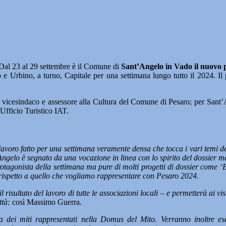
l 23 al 29 settembre è il Comune di
Sant’Angelo in Vado il nuovo p
 Urbino, a turno, Capitale per una settimana lungo tutto il 2024. Il 
i vicesindaco e assessore alla Cultura del Comune di Pesaro; per San
Ufficio Turistico IAT.
lavoro fatto per una settimana veramente densa che tocca i vari temi del
’Angelo è segnato da una vocazione in linea con lo spirito del dossier ma
otagonista della settimana ma pure di molti progetti di dossier come ‘B
rispetto a quello che vogliamo rappresentare con Pesaro 2024.
l risultato del lavoro di tutte le associazioni locali – e permetterà ai v
ttà:
così Massimo Guerra.
ia dei miti rappresentati nella Domus del Mito. Verranno inoltre e