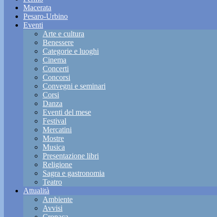
Macerata
Pesaro-Urbino
Eventi
Arte e cultura
Benessere
Categorie e luoghi
Cinema
Concerti
Concorsi
Convegni e seminari
Corsi
Danza
Eventi del mese
Festival
Mercatini
Mostre
Musica
Presentazione libri
Religione
Sagra e gastronomia
Teatro
Attualità
Ambiente
Avvisi
Cronaca