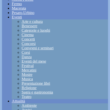
Fermo
Macerata
Pesaro-Urbino
Eventi
Arte e cultura
Benessere
Categorie e luoghi
Cinema
Concerti
Concorsi
Convegni e seminari
Corsi
Danza
Eventi del mese
Festival
Mercatini
Mostre
Musica
Presentazione libri
Religione
Sagra e gastronomia
Teatro
Attualità
Ambiente
Avvisi