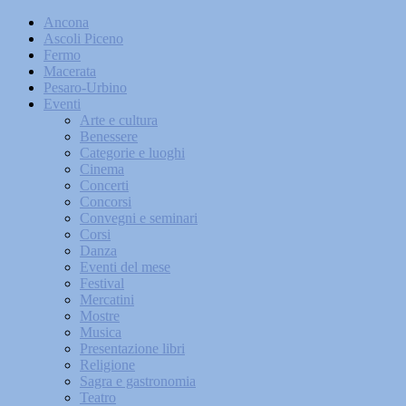
Ancona
Ascoli Piceno
Fermo
Macerata
Pesaro-Urbino
Eventi
Arte e cultura
Benessere
Categorie e luoghi
Cinema
Concerti
Concorsi
Convegni e seminari
Corsi
Danza
Eventi del mese
Festival
Mercatini
Mostre
Musica
Presentazione libri
Religione
Sagra e gastronomia
Teatro