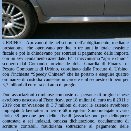
URBINO – Aprivano ditte nel settore dell’abbigliamento, mediante
prestanome, che operavano per due o tre anni in totale evasione
fiscale e poi le chiudevano per sottrarsi al pagamento delle imposta
con un avvicendamento aziendale. E’ il meccanismo “apri e chiudi”
scoperto dal Comando provinciale della Guardia di Finanza di
Pesaro Compagnia di Urbino, coordinato dalla Procura di Urbino,
con l’inchiesta “Speedy Chinese” che ha portato a eseguire quattro
ordinanze di custodia cautelare in carcere e al sequestro di beni per
3,7 milioni di euro tra cui auto di pregio.
Due associazioni criminose composte da persone di origine cinese
avrebbero nascosto al Fisco ricavi per 18 milioni di euro tra il 2011 e
2019 con un’evasione di 3,7 milioni di euro; le aziende avrebbero
impiegato 5 lavoratori in nero e 68 irregolari. Sono indagate a vario
titolo 38 persone per delitti fiscali (associazione per delinquere
contestata a sei indagati, omessa dichiarazione, occultamento di
scritture contabili, fraudolenta sottrazione al pagamento delle