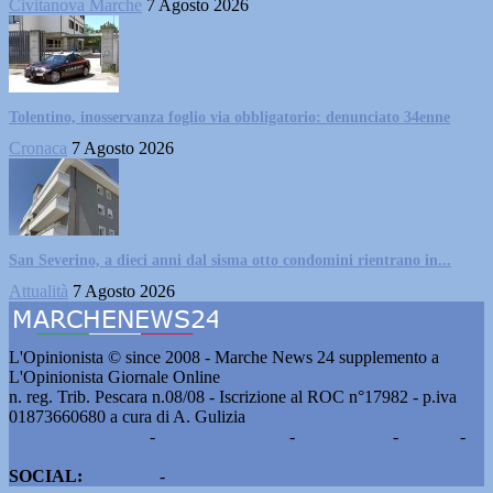
Civitanova Marche
7 Agosto 2026
Tolentino, inosservanza foglio via obbligatorio: denunciato 34enne
Cronaca
7 Agosto 2026
San Severino, a dieci anni dal sisma otto condomini rientrano in...
Attualità
7 Agosto 2026
L'Opinionista © since 2008 - Marche News 24 supplemento a
L'Opinionista Giornale Online
n. reg. Trib. Pescara n.08/08 - Iscrizione al ROC n°17982 - p.iva
01873660680 a cura di A. Gulizia
Pubblicità e contatti
-
Notizie del giorno
-
Informazioni
-
Privacy
-
Cookie
SOCIAL:
Facebook
-
X