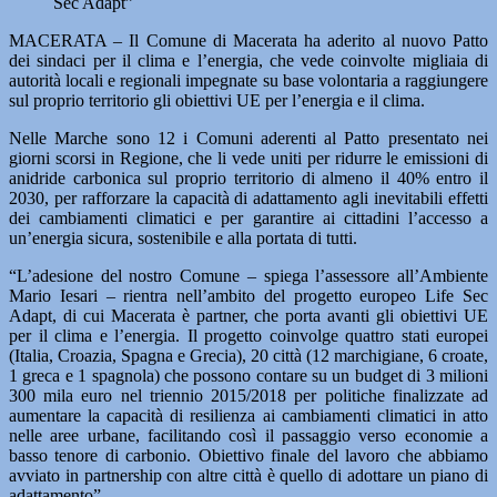
Sec Adapt”
MACERATA –
Il Comune di Macerata ha aderito al nuovo Patto
dei sindaci per il clima e l’energia, che vede coinvolte migliaia di
autorità locali e regionali impegnate su base volontaria a raggiungere
sul proprio territorio gli obiettivi UE per l’energia e il clima.
Nelle Marche sono 12 i Comuni aderenti al Patto presentato nei
giorni scorsi in Regione, che li vede uniti per ridurre le emissioni di
anidride carbonica sul proprio territorio di almeno il 40% entro il
2030, per rafforzare la capacità di adattamento agli inevitabili effetti
dei cambiamenti climatici e per garantire ai cittadini l’accesso a
un’energia sicura, sostenibile e alla portata di tutti.
“L’adesione del nostro Comune – spiega l’assessore all’Ambiente
Mario Iesari – rientra nell’ambito del progetto europeo Life Sec
Adapt, di cui Macerata è partner, che porta avanti gli obiettivi UE
per il clima e l’energia. Il progetto coinvolge quattro stati europei
(Italia, Croazia, Spagna e Grecia), 20 città (12 marchigiane, 6 croate,
1 greca e 1 spagnola) che possono contare su un budget di 3 milioni
300 mila euro nel triennio 2015/2018 per politiche finalizzate ad
aumentare la capacità di resilienza ai cambiamenti climatici in atto
nelle aree urbane, facilitando così il passaggio verso economie a
basso tenore di carbonio. Obiettivo finale del lavoro che abbiamo
avviato in partnership con altre città è quello di adottare un piano di
adattamento”.