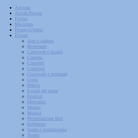
Ancona
Ascoli Piceno
Fermo
Macerata
Pesaro-Urbino
Eventi
Arte e cultura
Benessere
Categorie e luoghi
Cinema
Concerti
Concorsi
Convegni e seminari
Corsi
Danza
Eventi del mese
Festival
Mercatini
Mostre
Musica
Presentazione libri
Religione
Sagra e gastronomia
Teatro