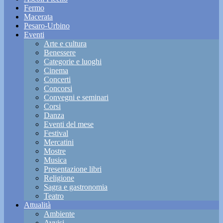
Fermo
Macerata
Pesaro-Urbino
Eventi
Arte e cultura
Benessere
Categorie e luoghi
Cinema
Concerti
Concorsi
Convegni e seminari
Corsi
Danza
Eventi del mese
Festival
Mercatini
Mostre
Musica
Presentazione libri
Religione
Sagra e gastronomia
Teatro
Attualità
Ambiente
Avvisi