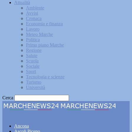
Attualità
Ambiente
Avvisi
Cronaca
Economia e finanza
Lavoro
Meteo Marche
Politica
Primo piano Marche
Regione
Salute
Scuola
Sociale
Sport
Tecnologia e scienze
Turismo
Università
Cerca
Marchenews24
Ancona
Ascoli Piceno