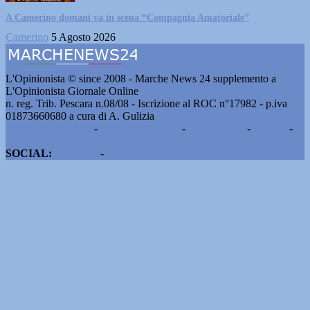
A Camerino domani va in scena “Compagnia Amatoriale”
Camerino
5 Agosto 2026
L'Opinionista © since 2008 - Marche News 24 supplemento a
L'Opinionista Giornale Online
n. reg. Trib. Pescara n.08/08 - Iscrizione al ROC n°17982 - p.iva
01873660680 a cura di A. Gulizia
Pubblicità e contatti
-
Notizie del giorno
-
Informazioni
-
Privacy
-
Cookie
SOCIAL:
Facebook
-
X