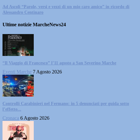
Ad Ascoli “Parole, versi e vezzi di un mio caro amico” in ricordo di
Alessandro Centinaro
Ultime notizie MarcheNews24
“Il Viaggio di Francesco” l’11 agosto a San Severino Marche
Eventi Marche
7 Agosto 2026
Controlli Carabinieri nel Fermano: in 5 denunciati per guida sotto
l’effetto...
Cronaca
6 Agosto 2026