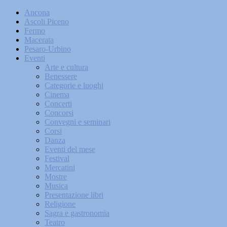
Ancona
Ascoli Piceno
Fermo
Macerata
Pesaro-Urbino
Eventi
Arte e cultura
Benessere
Categorie e luoghi
Cinema
Concerti
Concorsi
Convegni e seminari
Corsi
Danza
Eventi del mese
Festival
Mercatini
Mostre
Musica
Presentazione libri
Religione
Sagra e gastronomia
Teatro