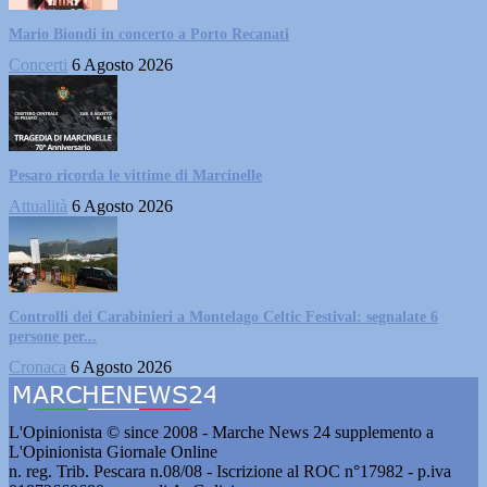
Mario Biondi in concerto a Porto Recanati
Concerti
6 Agosto 2026
Pesaro ricorda le vittime di Marcinelle
Attualità
6 Agosto 2026
Controlli dei Carabinieri a Montelago Celtic Festival: segnalate 6
persone per...
Cronaca
6 Agosto 2026
L'Opinionista © since 2008 - Marche News 24 supplemento a
L'Opinionista Giornale Online
n. reg. Trib. Pescara n.08/08 - Iscrizione al ROC n°17982 - p.iva