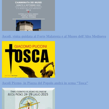
Ascoli, visita guidata al Forte Malatesta e al Museo dell’Alto Medioevo
Ascoli Piceno, in Piazza del Popolo andrà in scena “Tosca”