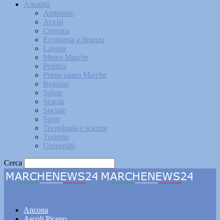
Attualità
Ambiente
Avvisi
Cronaca
Economia e finanza
Lavoro
Meteo Marche
Politica
Primo piano Marche
Regione
Salute
Scuola
Sociale
Sport
Tecnologia e scienze
Turismo
Università
Cerca
Marchenews24
Ancona
Ascoli Piceno