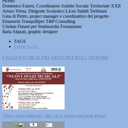
Piceno
Domenico Fanesi, Coordinatore Ambito Sociale Territoriale XXII
Arturo Verna, Dirigente Scolastico Liceo Stabili Trebbiani
Gina di Pietro, project manager e coordinatrice del progetto
Emanuela Tranquilliper T&P Consulting
Cristian Flaiani per Simbiosofia Formazione
Ilaria Alquati, graphic designer
TAGS
Eventi Ascoli
LEGGI ANCHE
ALTRI ARTICOLI DELL'AUTORE
“Nuovi Spazi Musicali”, dal 3 al 21 ottobre ad Ascoli Piceno