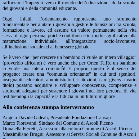
rafforzare l’impegno verso il mondo dell’educazione, della scuola,
dei giovani e della comunità educante.
Oggi, infatti, l’orientamento rappresenta uno strumento
fondamentale per aiutare i giovani a gestire le transizioni tra scuola,
formazione e lavoro, ed assume un valore permanente nella vita
stessa di ogni persona, poiché contribuisce in modo significativo alla
maturazione individuale, all’integrazione socio-lavorativa,
all’inclusione sociale ed al benessere globale.
Se è vero che “per crescere un bambino ci vuole un intero villaggio”
(proverbio africano) è vero anche che per Orien.Ta.Re un bambino
ci vuole una intera comunità! E proprio questo è il senso del
progetto: creare una “comunità orientante” in cui tutti (genitori,
insegnanti, educatori, amministratori, istituzioni, care givers a vario
titolo) possano acquisire e sviluppare conoscenze, competenze e
strumenti adeguati per sostenere i giovani nei loro percorsi di vita
restituendogli la capacità e la fiducia in un futuro migliore
Alla conferenza stampa interverranno
Angelo Davide Galeati, Presidente Fondazione Carisap
Marco Fioravanti, Sindaco del Comune di Ascoli Piceno
Donatella Ferretti, Assessore alla cultura Comune di Ascoli Piceno
Massimiliano Brugni, Assessore ai Servizi Sociali Comune di Ascoli