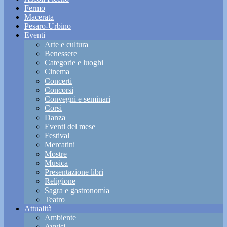
Fermo
Macerata
Pesaro-Urbino
Eventi
Arte e cultura
Benessere
Categorie e luoghi
Cinema
Concerti
Concorsi
Convegni e seminari
Corsi
Danza
Eventi del mese
Festival
Mercatini
Mostre
Musica
Presentazione libri
Religione
Sagra e gastronomia
Teatro
Attualità
Ambiente
Avvisi