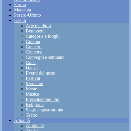
Fermo
Macerata
Pesaro-Urbino
Eventi
Arte e cultura
Benessere
Categorie e luoghi
Cinema
Concerti
Concorsi
Convegni e seminari
Corsi
Danza
Eventi del mese
Festival
Mercatini
Mostre
Musica
Presentazione libri
Religione
Sagra e gastronomia
Teatro
Attualità
Ambiente
Avvisi