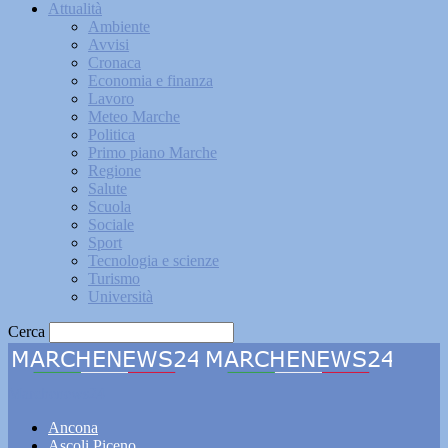
Attualità
Ambiente
Avvisi
Cronaca
Economia e finanza
Lavoro
Meteo Marche
Politica
Primo piano Marche
Regione
Salute
Scuola
Sociale
Sport
Tecnologia e scienze
Turismo
Università
Cerca
Marchenews24
Ancona
Ascoli Piceno