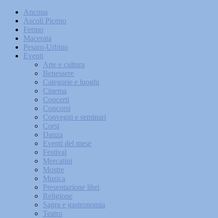
Ancona
Ascoli Piceno
Fermo
Macerata
Pesaro-Urbino
Eventi
Arte e cultura
Benessere
Categorie e luoghi
Cinema
Concerti
Concorsi
Convegni e seminari
Corsi
Danza
Eventi del mese
Festival
Mercatini
Mostre
Musica
Presentazione libri
Religione
Sagra e gastronomia
Teatro