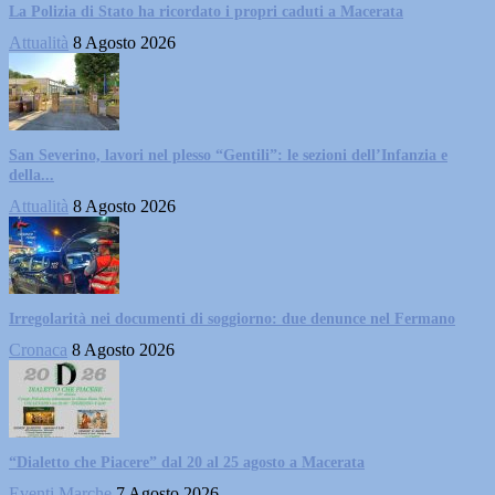
La Polizia di Stato ha ricordato i propri caduti a Macerata
Attualità
8 Agosto 2026
San Severino, lavori nel plesso “Gentili”: le sezioni dell’Infanzia e
della...
Attualità
8 Agosto 2026
Irregolarità nei documenti di soggiorno: due denunce nel Fermano
Cronaca
8 Agosto 2026
“Dialetto che Piacere” dal 20 al 25 agosto a Macerata
Eventi Marche
7 Agosto 2026