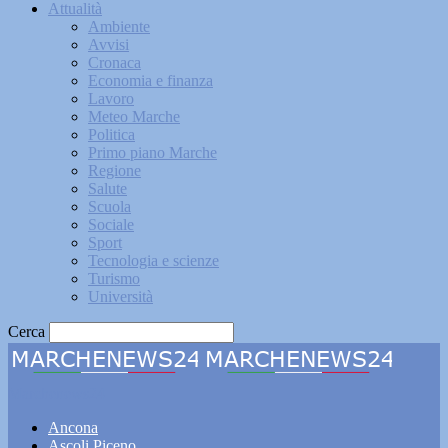
Attualità
Ambiente
Avvisi
Cronaca
Economia e finanza
Lavoro
Meteo Marche
Politica
Primo piano Marche
Regione
Salute
Scuola
Sociale
Sport
Tecnologia e scienze
Turismo
Università
Cerca
Marchenews24
Ancona
Ascoli Piceno