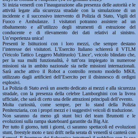
Si inizia venerdì con l’inaugurazione alla presenza delle autorità e le
attività legate alla sicurezza stradale con la simulazione di un
incidente e il successivo intervento di Polizia di Stato, Vigili del
Fuoco e Ambulanze. I visitatori potranno assistere ad un
ribaltamento e all’utilizzo degli strumenti di estrazione del
conducente e di rilevamento dei dati relativi al sinistro.
Un’esperienza unica!
Presenti le Istituzioni con i loro mezzi, che sempre destano
l’interesse dei visitatori. L’Esercito Italiano schiererà il VTLM
(Veicolo Tattico Leggero Multiruolo) ‘Lince’, veicolo blindato che,
per la sua multi funzionalità, è tutt’ora impiegato in numerose
missioni sia in ambito nazionale sia nelle missioni internazionali.
Sarà anche attivo il Robot a controllo remoto modello MK8,
utilizzato dagli artificieri dell’Esercito per il disinnesco di ordigni
esplosivi.
La Polizia di Stato avrà un assetto dedicato ai mezzi e alla sicurezza
stradale, con la presenza della celebre Lamborghini con la livrea
ufficiale, che sarà di certo una delle attrazioni principali dell’evento.
Molta curiosità, come sempre, per lo stand della Polizia
Penitenziaria, con i propri mezzi e i suggestivi veicoli di traduzione.
Non saranno da meno gli stunt bici del team Brumotti e le
evoluzioni sulla rampa skateboard garantite da Big Air.
Per tutto il giorno, tutti i giorni, ci saranno spettacoli ed evoluzioni
stunt, freestyle moto e taxi drift: nella serata di venerdì si canterà con
Samuel. Il frontman dei Subsonica intratterrà il pubblico con la sua