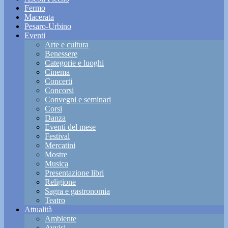
Fermo
Macerata
Pesaro-Urbino
Eventi
Arte e cultura
Benessere
Categorie e luoghi
Cinema
Concerti
Concorsi
Convegni e seminari
Corsi
Danza
Eventi del mese
Festival
Mercatini
Mostre
Musica
Presentazione libri
Religione
Sagra e gastronomia
Teatro
Attualità
Ambiente
Avvisi