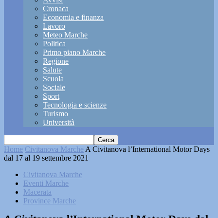
Cronaca
Economia e finanza
Lavoro
Meteo Marche
Politica
Primo piano Marche
Regione
Salute
Scuola
Sociale
Sport
Tecnologia e scienze
Turismo
Università
Home
Civitanova Marche
A Civitanova l’International Motor Days
dal 17 al 19 settembre 2021
Civitanova Marche
Eventi Marche
Macerata
Province Marche