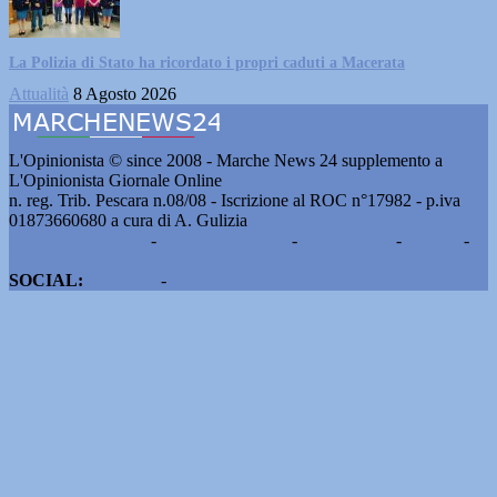
La Polizia di Stato ha ricordato i propri caduti a Macerata
Attualità
8 Agosto 2026
L'Opinionista © since 2008 - Marche News 24 supplemento a
L'Opinionista Giornale Online
n. reg. Trib. Pescara n.08/08 - Iscrizione al ROC n°17982 - p.iva
01873660680 a cura di A. Gulizia
Pubblicità e contatti
-
Notizie del giorno
-
Informazioni
-
Privacy
-
Cookie
SOCIAL:
Facebook
-
X