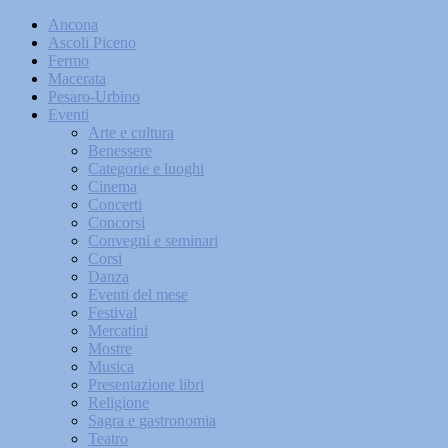
Ancona
Ascoli Piceno
Fermo
Macerata
Pesaro-Urbino
Eventi
Arte e cultura
Benessere
Categorie e luoghi
Cinema
Concerti
Concorsi
Convegni e seminari
Corsi
Danza
Eventi del mese
Festival
Mercatini
Mostre
Musica
Presentazione libri
Religione
Sagra e gastronomia
Teatro