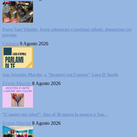
Porto Sant’Elpidio, borse schermate e profumi rubati: denunciate tre
persone
Cronaca
9 Agosto 2026
San Severino Marche, a “Incontri con l’autore” Luca D’Aprile
Eventi Marche
8 Agosto 2026
“L’amore nei colori”: fino al 30 agosto la mostra a San...
Eventi Marche
8 Agosto 2026