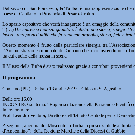
Dal secolo di San Francesco, la
Turba
è una rappresentazione che ri
paese di Cantiano in Provincia di Pesaro-Urbino.
Lo spazio espositivo che verrà inaugurato è un omaggio della comunità
“ (…) U
n museo si realizza quando c’è dietro una storia, spiega il 
lavoro, una progettualità che fa rima con orgoglio, storia, fede e tradi
Questo momento è frutto della particolare sinergia tra l’Associazi
l’Amministrazione comunale di Cantiano che, riconoscendo nella Turba l
tra cui quello della messa in scena.
Il Museo della Turba è stato realizzato grazie a contributi provenient
Il programma
Cantiano (PU) – Sabato 13 aprile 2019 – Chiostro S. Agostino
Dalle ore 16,00
INCONTRO sul tema: “Rappresentazione della Passione e Identità co
Interverranno:
Prof. Leandro Ventura, Direttore dell’Istituto Centrale per la Demoet
A seguire , apertura del Museo della Turba in presenza delle autorità 
d’Appennino”), della Regione Marche e della Diocesi di Gubbio.