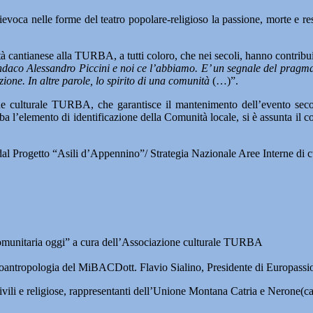
evoca nelle forme del teatro popolare-religioso la passione, morte e re
 cantianese alla TURBA, a tutti coloro, che nei secoli, hanno contribui
Sindaco Alessandro Piccini e noi ce l’abbiamo. E’ un segnale del pragm
zione. In altre parole, lo spirito di una comunità
(…)”.
one culturale TURBA, che garantisce il mantenimento dell’evento secon
’elemento di identificazione della Comunità locale, si è assunta il compi
i dal Progetto “Asili d’Appennino”/ Strategia Nazionale Aree Interne di
munitaria oggi” a cura dell’Associazione culturale TURBA
noantropologia del MiBACDott. Flavio Sialino, Presidente di Europassion
civili e religiose, rappresentanti dell’Unione Montana Catria e Nerone(c