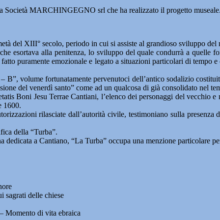
 della Società MARCHINGEGNO srl che ha realizzato il progetto museale
tà del XIII° secolo, periodo in cui si assiste al grandioso sviluppo del 
che esortava alla penitenza, lo sviluppo del quale condurrà a quelle fo
fatto puramente emozionale e legato a situazioni particolari di tempo e d
i – B”, volume fortunatamente pervenutoci dell’antico sodalizio costitui
ssione del venerdì santo” come ad un qualcosa di già consolidato nel te
cietatis Boni Jesu Terrae Cantiani, l’elenco dei personaggi del vecchio
 e 1600.
utorizzazioni rilasciate dall’autorità civile, testimoniano sulla presenz
fica della “Turba”.
na dedicata a Cantiano, “La Turba” occupa una menzione particolare per 
nore
i sagrati delle chiese
– Momento di vita ebraica