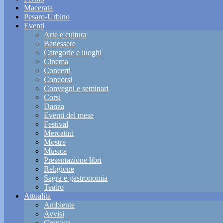
Macerata
Pesaro-Urbino
Eventi
Arte e cultura
Benessere
Categorie e luoghi
Cinema
Concerti
Concorsi
Convegni e seminari
Corsi
Danza
Eventi del mese
Festival
Mercatini
Mostre
Musica
Presentazione libri
Religione
Sagra e gastronomia
Teatro
Attualità
Ambiente
Avvisi
Cronaca