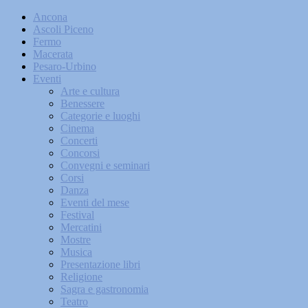
Ancona
Ascoli Piceno
Fermo
Macerata
Pesaro-Urbino
Eventi
Arte e cultura
Benessere
Categorie e luoghi
Cinema
Concerti
Concorsi
Convegni e seminari
Corsi
Danza
Eventi del mese
Festival
Mercatini
Mostre
Musica
Presentazione libri
Religione
Sagra e gastronomia
Teatro