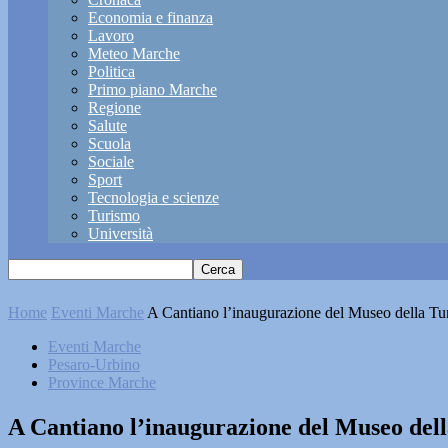
Economia e finanza
Lavoro
Meteo Marche
Politica
Primo piano Marche
Regione
Salute
Scuola
Sociale
Sport
Tecnologia e scienze
Turismo
Università
Home
Eventi Marche
A Cantiano l’inaugurazione del Museo della Tu
Eventi Marche
Pesaro-Urbino
Province Marche
A Cantiano l’inaugurazione del Museo del