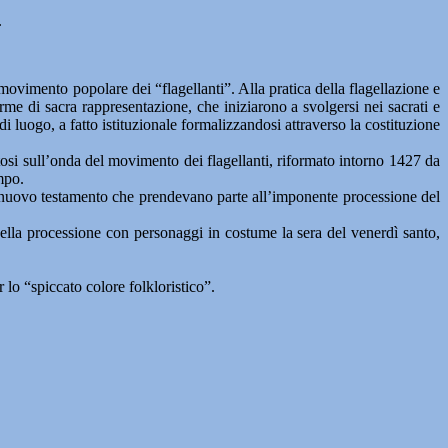
.
movimento popolare dei “flagellanti”. Alla pratica della flagellazione e
rme di sacra rappresentazione, che iniziarono a svolgersi nei sacrati e
i luogo, a fatto istituzionale formalizzandosi attraverso la costituzione
tosi sull’onda del movimento dei flagellanti, riformato intorno 1427 da
mpo.
 e nuovo testamento che prendevano parte all’imponente processione del
a della processione con personaggi in costume la sera del venerdì santo,
lo “spiccato colore folkloristico”.