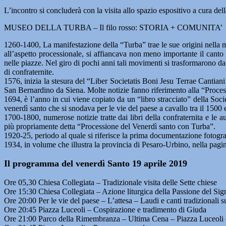
L’incontro si concluderà con la visita allo spazio espositivo a cura
MUSEO DELLA TURBA – Il filo rosso: STORIA + COMUNITA’
1260-1400, La manifestazione della “Turba” trae le sue origini nella me
all’aspetto processionale, si affiancava non meno importante il canto 
nelle piazze. Nel giro di pochi anni tali movimenti si trasformarono da 
di confraternite.
1576, inizia la stesura del “Liber Societatis Boni Jesu Terrae Cantian
San Bernardino da Siena. Molte notizie fanno riferimento alla “Proce
1694, è l’anno in cui viene copiato da un “libro stracciato” della So
venerdì santo che si snodava per le vie del paese a cavallo tra il 1500
1700-1800, numerose notizie tratte dai libri della confraternita e le a
più propriamente detta “Processione del Venerdì santo con Turba”.
1920-25, periodo al quale si riferisce la prima documentazione fotogra
1934, in volume che illustra la provincia di Pesaro-Urbino, nella pagi
Il programma del venerdì Santo 19 aprile 2019
Ore 05,30 Chiesa Collegiata – Tradizionale visita delle Sette chiese
Ore 15:30 Chiesa Collegiata – Azione liturgica della Passione del Sig
Ore 20:00 Per le vie del paese – L’attesa – Laudi e canti tradizionali su
Ore 20:45 Piazza Luceoli – Cospirazione e tradimento di Giuda
Ore 21:00 Parco della Rimembranza – Ultima Cena – Piazza Luceoli 