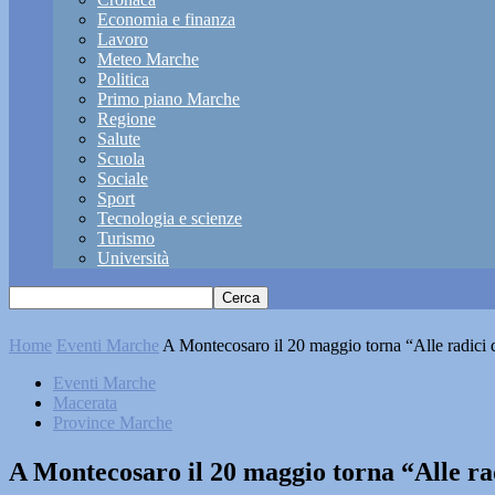
Economia e finanza
Lavoro
Meteo Marche
Politica
Primo piano Marche
Regione
Salute
Scuola
Sociale
Sport
Tecnologia e scienze
Turismo
Università
Home
Eventi Marche
A Montecosaro il 20 maggio torna “Alle radici 
Eventi Marche
Macerata
Province Marche
A Montecosaro il 20 maggio torna “Alle ra