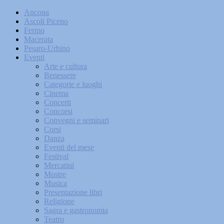
Ancona
Ascoli Piceno
Fermo
Macerata
Pesaro-Urbino
Eventi
Arte e cultura
Benessere
Categorie e luoghi
Cinema
Concerti
Concorsi
Convegni e seminari
Corsi
Danza
Eventi del mese
Festival
Mercatini
Mostre
Musica
Presentazione libri
Religione
Sagra e gastronomia
Teatro