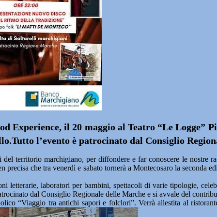
od Experience, il 20 maggio al Teatro “Le Logge” 
llo.Tutto l’evento è patrocinato dal Consiglio Regio
 territorio marchigiano, per diffondere e far conoscere le nostre ra
 ben precisa che tra venerdì e sabato tornerà a Montecosaro la seconda e
oni letterarie, laboratori per bambini, spettacoli di varie tipologie, ce
trocinato dal Consiglio Regionale delle Marche e si avvale del contri
ico “Viaggio tra antichi sapori e folclori”. Verrà allestita al risto