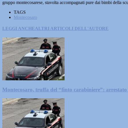
gruppo montecosarese, stavolta accompagnati pure dai bimbi della scu
TAGS
Montecosaro
LEGGI ANCHE
ALTRI ARTICOLI DELL'AUTORE
Montecosaro, truffa del “finto carabiniere”: arrestato