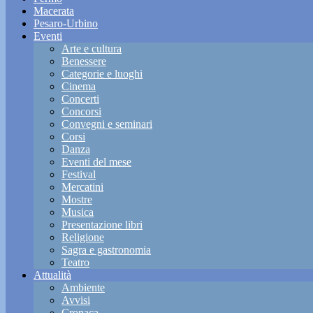
Macerata
Pesaro-Urbino
Eventi
Arte e cultura
Benessere
Categorie e luoghi
Cinema
Concerti
Concorsi
Convegni e seminari
Corsi
Danza
Eventi del mese
Festival
Mercatini
Mostre
Musica
Presentazione libri
Religione
Sagra e gastronomia
Teatro
Attualità
Ambiente
Avvisi
Cronaca