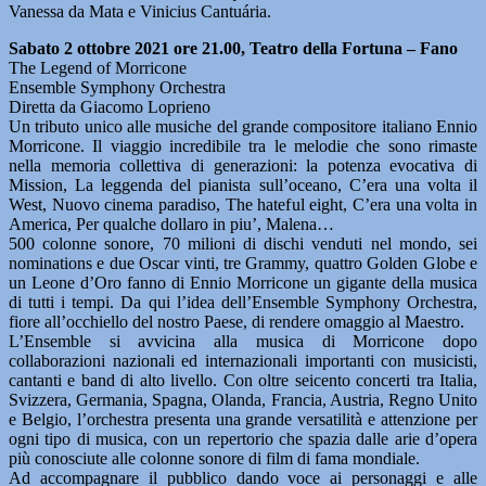
Vanessa da Mata e Vinicius Cantuária.
Sabato 2 ottobre 2021 ore 21.00, Teatro della Fortuna – Fano
The Legend of Morricone
Ensemble Symphony Orchestra
Diretta da Giacomo Loprieno
Un tributo unico alle musiche del grande compositore italiano Ennio
Morricone. Il viaggio incredibile tra le melodie che sono rimaste
nella memoria collettiva di generazioni: la potenza evocativa di
Mission, La leggenda del pianista sull’oceano, C’era una volta il
West, Nuovo cinema paradiso, The hateful eight, C’era una volta in
America, Per qualche dollaro in piu’, Malena…
500 colonne sonore, 70 milioni di dischi venduti nel mondo, sei
nominations e due Oscar vinti, tre Grammy, quattro Golden Globe e
un Leone d’Oro fanno di Ennio Morricone un gigante della musica
di tutti i tempi. Da qui l’idea dell’Ensemble Symphony Orchestra,
fiore all’occhiello del nostro Paese, di rendere omaggio al Maestro.
L’Ensemble si avvicina alla musica di Morricone dopo
collaborazioni nazionali ed internazionali importanti con musicisti,
cantanti e band di alto livello. Con oltre seicento concerti tra Italia,
Svizzera, Germania, Spagna, Olanda, Francia, Austria, Regno Unito
e Belgio, l’orchestra presenta una grande versatilità e attenzione per
ogni tipo di musica, con un repertorio che spazia dalle arie d’opera
più conosciute alle colonne sonore di film di fama mondiale.
Ad accompagnare il pubblico dando voce ai personaggi e alle