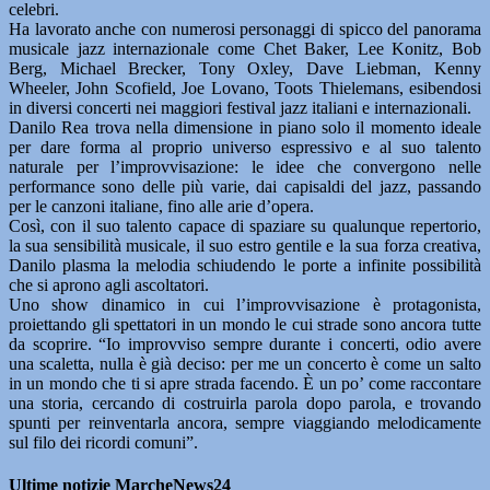
celebri.
Ha lavorato anche con numerosi personaggi di spicco del panorama
musicale jazz internazionale come Chet Baker, Lee Konitz, Bob
Berg, Michael Brecker, Tony Oxley, Dave Liebman, Kenny
Wheeler, John Scofield, Joe Lovano, Toots Thielemans, esibendosi
in diversi concerti nei maggiori festival jazz italiani e internazionali.
Danilo Rea trova nella dimensione in piano solo il momento ideale
per dare forma al proprio universo espressivo e al suo talento
naturale per l’improvvisazione: le idee che convergono nelle
performance sono delle più varie, dai capisaldi del jazz, passando
per le canzoni italiane, fino alle arie d’opera.
Così, con il suo talento capace di spaziare su qualunque repertorio,
la sua sensibilità musicale, il suo estro gentile e la sua forza creativa,
Danilo plasma la melodia schiudendo le porte a infinite possibilità
che si aprono agli ascoltatori.
Uno show dinamico in cui l’improvvisazione è protagonista,
proiettando gli spettatori in un mondo le cui strade sono ancora tutte
da scoprire. “Io improvviso sempre durante i concerti, odio avere
una scaletta, nulla è già deciso: per me un concerto è come un salto
in un mondo che ti si apre strada facendo. È un po’ come raccontare
una storia, cercando di costruirla parola dopo parola, e trovando
spunti per reinventarla ancora, sempre viaggiando melodicamente
sul filo dei ricordi comuni”.
Ultime notizie MarcheNews24