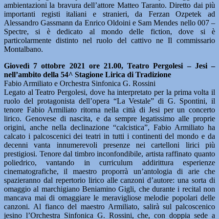
ambientazioni la bravura dell’attore Matteo Taranto. Diretto dai più
importanti registi italiani e stranieri, da Ferzan Ozpetek ad
Alessandro Gassmann da Enrico Oldoini e Sam Mendes nello 007 –
Spectre, si è dedicato al mondo delle fiction, dove si è
particolarmente distinto nel ruolo del cattivo ne Il commissario
Montalbano.
Giovedì 7 ottobre 2021 ore 21.00, Teatro Pergolesi – Jesi –
nell’ambito della 54^ Stagione Lirica di Tradizione
Fabio Armiliato e Orchestra Sinfonica G. Rossini
Legato al Teatro Pergolesi, dove ha interpretato per la prima volta il
ruolo del protagonista dell’opera “La Vestale” di G. Spontini, il
tenore Fabio Armiliato ritorna nella città di Jesi per un concerto
lirico. Genovese di nascita, e da sempre legatissimo alle proprie
origini, anche nella declinazione “calcistica”, Fabio Armiliato ha
calcato i palcoscenici dei teatri in tutti i continenti del mondo e da
decenni vanta innumerevoli presenze nei cartelloni lirici più
prestigiosi. Tenore dal timbro inconfondibile, artista raffinato quanto
poliedrico, vantando in curriculum addirittura esperienze
cinematografiche, il maestro proporrà un’antologia di arie che
spazieranno dal repertorio lirico alle canzoni d’autore: una sorta di
omaggio al marchigiano Beniamino Gigli, che durante i recital non
mancava mai di omaggiare le meravigliose melodie popolari delle
canzoni. Al fianco del maestro Armiliato, salirà sul palcoscenico
jesino l’Orchestra Sinfonica G. Rossini, che, con doppia sede a