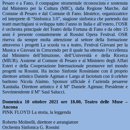
Pesaro e a Fano, è compagine strumentale riconosciuta e sostenuta
dal Ministero per la Cultura (MIC), dalla Regione Marche, dal
Comune di Pesaro e dal Comune di Fano. Ideatrice, organizzatrice
ed interprete di “Sinfonica 3.0”, stagione sinfonica che partendo dai
teatri marchigiani si sviluppa tutto l’anno in Italia e all’estero, l’OSR
è orchestra principale del Teatro della Fortuna di Fano e da oltre 15
anni è presente costantemente al Rossini Opera Festival. OSR
riserva da sempre molta attenzione al settore della formazione
attraverso i progetti La scuola va a teatro, Festival Giovani per la
Musica e Giovani in Crescendo per il quale ha ottenuto l’eccellenza
dal Ministero dell’Istruzione, dell’Università e della Ricerca
(MIUR). Assieme al Comune di Pesaro e al Ministero degli Affari
Esteri e della Cooperazione Internazionale promuove nel mondo
progetti su Rossini. Ha inciso Sinfonie Rossiniane con il proprio
direttore artistico Daniele Agiman e Largo al factotum con il celebre
baritono Nicola Alaimo. Sponsor ufficiale è l’azienda pesarese
Xanitalia. Direttore artistico è il M° Daniele Agiman; Presidente e
Sovrintendente il M° Saul Salucci.
Domenica 10 ottobre 2021 ore 18.00, Teatro delle Muse –
Ancona
PINK FLOYD La storia, la leggenda
Roberto Molinelli, direttore e arrangiatore
Orchestra Sinfonica G. Rossini