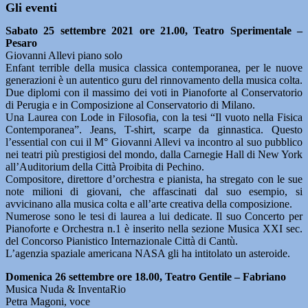
Gli eventi
Sabato 25 settembre 2021 ore 21.00, Teatro Sperimentale –
Pesaro
Giovanni Allevi piano solo
Enfant terrible della musica classica contemporanea, per le nuove
generazioni è un autentico guru del rinnovamento della musica colta.
Due diplomi con il massimo dei voti in Pianoforte al Conservatorio
di Perugia e in Composizione al Conservatorio di Milano.
Una Laurea con Lode in Filosofia, con la tesi “Il vuoto nella Fisica
Contemporanea”. Jeans, T-shirt, scarpe da ginnastica. Questo
l’essential con cui il M° Giovanni Allevi va incontro al suo pubblico
nei teatri più prestigiosi del mondo, dalla Carnegie Hall di New York
all’Auditorium della Città Proibita di Pechino.
Compositore, direttore d’orchestra e pianista, ha stregato con le sue
note milioni di giovani, che affascinati dal suo esempio, si
avvicinano alla musica colta e all’arte creativa della composizione.
Numerose sono le tesi di laurea a lui dedicate. Il suo Concerto per
Pianoforte e Orchestra n.1 è inserito nella sezione Musica XXI sec.
del Concorso Pianistico Internazionale Città di Cantù.
L’agenzia spaziale americana NASA gli ha intitolato un asteroide.
Domenica 26 settembre ore 18.00, Teatro Gentile – Fabriano
Musica Nuda & InventaRio
Petra Magoni, voce