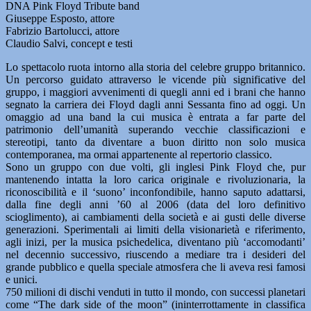
DNA Pink Floyd Tribute band
Giuseppe Esposto, attore
Fabrizio Bartolucci, attore
Claudio Salvi, concept e testi
Lo spettacolo ruota intorno alla storia del celebre gruppo britannico.
Un percorso guidato attraverso le vicende più significative del
gruppo, i maggiori avvenimenti di quegli anni ed i brani che hanno
segnato la carriera dei Floyd dagli anni Sessanta fino ad oggi. Un
omaggio ad una band la cui musica è entrata a far parte del
patrimonio dell’umanità superando vecchie classificazioni e
stereotipi, tanto da diventare a buon diritto non solo musica
contemporanea, ma ormai appartenente al repertorio classico.
Sono un gruppo con due volti, gli inglesi Pink Floyd che, pur
mantenendo intatta la loro carica originale e rivoluzionaria, la
riconoscibilità e il ‘suono’ inconfondibile, hanno saputo adattarsi,
dalla fine degli anni ’60 al 2006 (data del loro definitivo
scioglimento), ai cambiamenti della società e ai gusti delle diverse
generazioni. Sperimentali ai limiti della visionarietà e riferimento,
agli inizi, per la musica psichedelica, diventano più ‘accomodanti’
nel decennio successivo, riuscendo a mediare tra i desideri del
grande pubblico e quella speciale atmosfera che li aveva resi famosi
e unici.
750 milioni di dischi venduti in tutto il mondo, con successi planetari
come “The dark side of the moon” (ininterrottamente in classifica