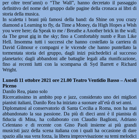
per oltre trent’anni) o “The Wall”, hanno decretato il passaggio
definitivo del nome del gruppo dalle pagine della cronaca ai libri di
storia della musica.
In scaletta i brani più famosi della band: da Shine on you crazy
diamond a Learning to fly, da Time a Money, da High Hopes a Wish
you were here; da Speak to me / Breathe a Another brick in the wall;
da The great gig in the sky; fino a Comfortably numb e Run Like
Hell. Insomma tutti i successi che hanno costellato la carriera di
David Gilmour e compagni e le vicende che hanno puntellato la
tormentata storia del gruppo, dagli inizi psichedelici al successo
planetario; dagli abbandoni alle battaglie legali alla riunificazione,
fino ai recenti lutti con la scomparsa di Syd Barrett e Richard
Wright.
Lunedì 11 ottobre 2021 ore 21.00 Teatro Ventidio Basso – Ascoli
Piceno
Danilo Rea, piano solo
Ricercatissimo in ambito pop e jazz, considerato uno dei migliori
pianisti italiani, Danilo Rea ha iniziato a suonare all’età di sei anni.
Diplomatosi al conservatorio di Santa Cecilia a Roma, non ha mai
abbandonato la sua passione. Da più di dieci anni è il pianista di
fiducia di Mina, ha collaborato con Claudio Baglioni, Adriano
Celentano e di recente con Gino Paoli insieme ai più grandi
musicisti jazz della scena italiana con i quali ha occasione di dare
spazio alla sua vera forza, la libera improvvisazione su temi melodici