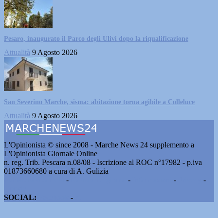
Pesaro, inaugurato il Parco degli Ulivi dopo la riqualificazione
Attualità
9 Agosto 2026
San Severino Marche, sisma: abitazione torna agibile a Colleluce
Attualità
9 Agosto 2026
L'Opinionista © since 2008 - Marche News 24 supplemento a
L'Opinionista Giornale Online
n. reg. Trib. Pescara n.08/08 - Iscrizione al ROC n°17982 - p.iva
01873660680 a cura di A. Gulizia
Pubblicità e contatti
-
Notizie del giorno
-
Informazioni
-
Privacy
-
Cookie
SOCIAL:
Facebook
-
X