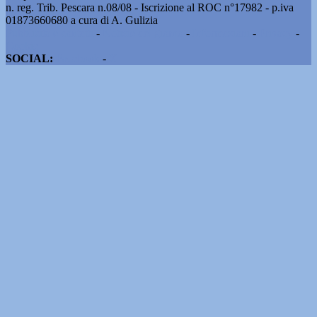
n. reg. Trib. Pescara n.08/08 - Iscrizione al ROC n°17982 - p.iva
01873660680 a cura di A. Gulizia
Pubblicità e contatti
-
Notizie del giorno
-
Informazioni
-
Privacy
-
Cookie
SOCIAL:
Facebook
-
X