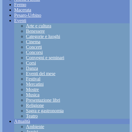
Fermo
Macerata
Pesaro-Urbino
Eventi
Arte e cultura
Benessere
Categorie e luoghi
Cinema
Concerti
Concorsi
Convegni e seminari
Corsi
Danza
Eventi del mese
Festival
Mercatini
Mostre
Musica
Presentazione libri
Religione
Sagra e gastronomia
Teatro
Attualità
Ambiente
Avvisi