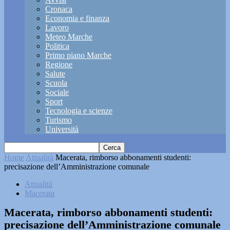
Cronaca
Economia e finanza
Lavoro
Meteo Marche
Politica
Primo piano Marche
Regione
Salute
Scuola
Sociale
Sport
Tecnologia e scienze
Turismo
Università
Home
Attualità
Macerata, rimborso abbonamenti studenti:
precisazione dell’Amministrazione comunale
Attualità
Macerata
Macerata, rimborso abbonamenti studenti:
precisazione dell’Amministrazione comunale