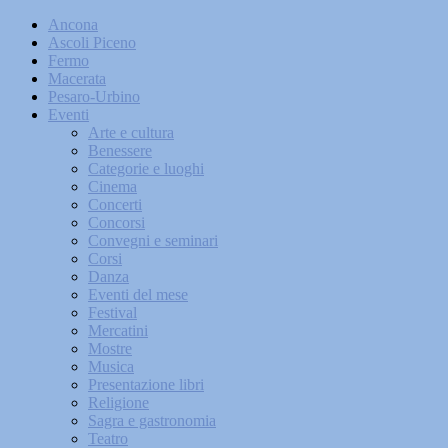
Ancona
Ascoli Piceno
Fermo
Macerata
Pesaro-Urbino
Eventi
Arte e cultura
Benessere
Categorie e luoghi
Cinema
Concerti
Concorsi
Convegni e seminari
Corsi
Danza
Eventi del mese
Festival
Mercatini
Mostre
Musica
Presentazione libri
Religione
Sagra e gastronomia
Teatro