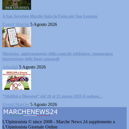
A San Severino Marche Isola in Festa per San Lorenzo
Eventi Marche
5 Agosto 2026
Macerata, aggiornamento della centrale telefonica: temporanea
interruzione delle linee comunali
Attualità
5 Agosto 2026
“Sibillini e Dintorni” dal 20 al 22 agosto 2026 il raduno...
Eventi Marche
5 Agosto 2026
L'Opinionista © since 2008 - Marche News 24 supplemento a
L'Opinionista Giornale Online