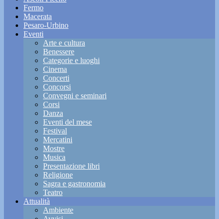
Fermo
Macerata
Pesaro-Urbino
Eventi
Arte e cultura
Benessere
Categorie e luoghi
Cinema
Concerti
Concorsi
Convegni e seminari
Corsi
Danza
Eventi del mese
Festival
Mercatini
Mostre
Musica
Presentazione libri
Religione
Sagra e gastronomia
Teatro
Attualità
Ambiente
Avvisi