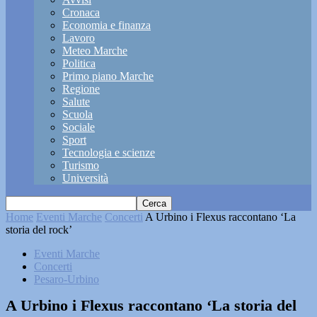
Cronaca
Economia e finanza
Lavoro
Meteo Marche
Politica
Primo piano Marche
Regione
Salute
Scuola
Sociale
Sport
Tecnologia e scienze
Turismo
Università
Home
Eventi Marche
Concerti
A Urbino i Flexus raccontano ‘La
storia del rock’
Eventi Marche
Concerti
Pesaro-Urbino
A Urbino i Flexus raccontano ‘La storia del