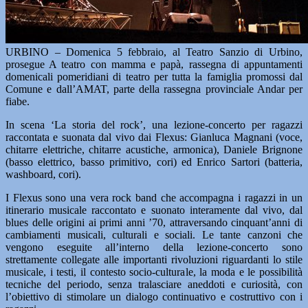
URBINO – Domenica 5 febbraio, al Teatro Sanzio di Urbino,
prosegue A teatro con mamma e papà, rassegna di appuntamenti
domenicali pomeridiani di teatro per tutta la famiglia promossi dal
Comune e dall’AMAT, parte della rassegna provinciale Andar per
fiabe.
In scena ‘La storia del rock’, una lezione-concerto per ragazzi
raccontata e suonata dal vivo dai Flexus: Gianluca Magnani (voce,
chitarre elettriche, chitarre acustiche, armonica), Daniele Brignone
(basso elettrico, basso primitivo, cori) ed Enrico Sartori (batteria,
washboard, cori).
I Flexus sono una vera rock band che accompagna i ragazzi in un
itinerario musicale raccontato e suonato interamente dal vivo, dal
blues delle origini ai primi anni ’70, attraversando cinquant’anni di
cambiamenti musicali, culturali e sociali. Le tante canzoni che
vengono eseguite all’interno della lezione-concerto sono
strettamente collegate alle importanti rivoluzioni riguardanti lo stile
musicale, i testi, il contesto socio-culturale, la moda e le possibilità
tecniche del periodo, senza tralasciare aneddoti e curiosità, con
l’obiettivo di stimolare un dialogo continuativo e costruttivo con i