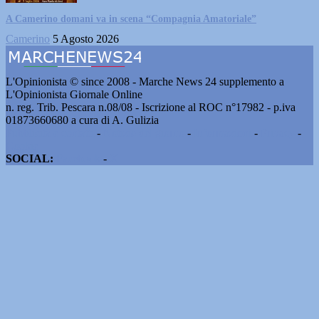
A Camerino domani va in scena “Compagnia Amatoriale”
Camerino
5 Agosto 2026
L'Opinionista © since 2008 - Marche News 24 supplemento a
L'Opinionista Giornale Online
n. reg. Trib. Pescara n.08/08 - Iscrizione al ROC n°17982 - p.iva
01873660680 a cura di A. Gulizia
Pubblicità e contatti
-
Notizie del giorno
-
Informazioni
-
Privacy
-
Cookie
SOCIAL:
Facebook
-
X