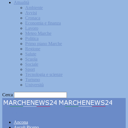
Attualità
Ambiente
Avvisi
Cronaca
Economia e finanza
Lavoro
Meteo Marche
Politica
Primo piano Marche
Regione
Salute
Scuola
Sociale
Sport
Tecnologia e scienze
Turismo
Università
Cerca
Marchenews24
Ancona
Ascoli Piceno