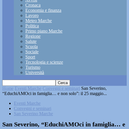
Cronaca
Economia e finanza
Lavoro
Meteo Marche
Politica
Primo piano Marche
Regione
Salute
Scuola
Sociale
Sport
Tecnologia e scienze
Turismo
Università
Home
Eventi Marche
Convegni e seminari
San Severino,
“EduchiAMOci in famiglia… e non solo”: il 25 maggio...
Eventi Marche
Convegni e seminari
San Severino Marche
San Severino, “EduchiAMOci in famiglia… e