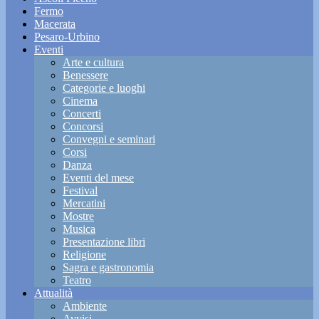
Fermo
Macerata
Pesaro-Urbino
Eventi
Arte e cultura
Benessere
Categorie e luoghi
Cinema
Concerti
Concorsi
Convegni e seminari
Corsi
Danza
Eventi del mese
Festival
Mercatini
Mostre
Musica
Presentazione libri
Religione
Sagra e gastronomia
Teatro
Attualità
Ambiente
Avvisi