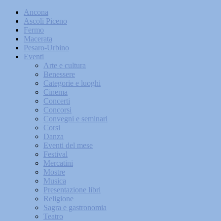
Ancona
Ascoli Piceno
Fermo
Macerata
Pesaro-Urbino
Eventi
Arte e cultura
Benessere
Categorie e luoghi
Cinema
Concerti
Concorsi
Convegni e seminari
Corsi
Danza
Eventi del mese
Festival
Mercatini
Mostre
Musica
Presentazione libri
Religione
Sagra e gastronomia
Teatro