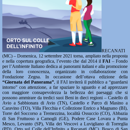
RECANATI
(MC) – Domenica, 12 settembre 2021 torna, ampliato nella proposta
e nella copertura geografica, l’evento che dal 2014 il
FAI
– Fondo
per l’Ambiente Italiano dedica ai panorami italiani e alla promozione
della loro conoscenza, organizzato in collaborazione con
Fondazione Zegna. In occasione dell’ottava edizione della
“Giornata del Panorama”
, il FAI inviterà il pubblico a “guardarsi
intorno” con attenzione, a far spaziare lo sguardo e ad apprezzare
con maggiore consapevolezza la bellezza dei paesaggi che si
possono ammirare da tredici suoi Beni in dieci regioni – Castello di
Avio a Sabbionara di Avio (TN), Castello e Parco di Masino a
Caravino (TO), Villa Flecchia e Collezione Enrico a Magnano (BI),
Torre del Soccorso a Tremezzina, località Ossuccio (CO), Abbazia
di San Fruttuoso a Camogli (GE), Podere Case Lovara a Punta
Mesco, Levanto (SP), Villa dei Vescovi a Luvigliano di Torreglia
(PD), Orto sul Colle dell’Infinito a Recanati (MC), Bosco di San