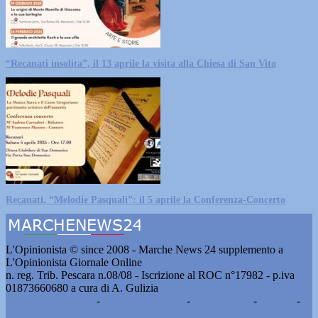
“Recanati insolita”, il 13 aprile la visita alla Chiesa di San Vito
Recanati, “Melodie Pasquali”: il 5 aprile la Conferenza-Concerto
L'Opinionista © since 2008 - Marche News 24 supplemento a
L'Opinionista Giornale Online
n. reg. Trib. Pescara n.08/08 - Iscrizione al ROC n°17982 - p.iva
01873660680 a cura di A. Gulizia
Pubblicità e contatti
-
Notizie del giorno
-
Informazioni
-
Privacy
-
Cookie