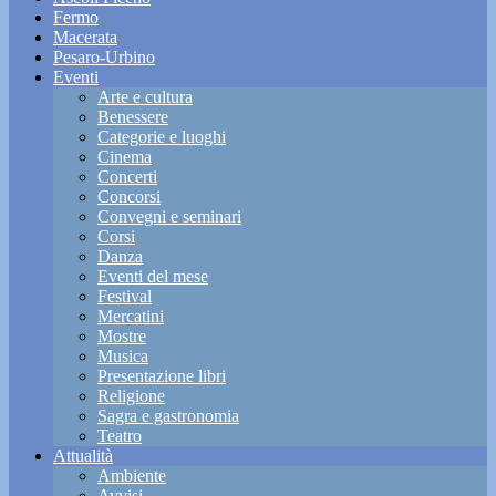
Fermo
Macerata
Pesaro-Urbino
Eventi
Arte e cultura
Benessere
Categorie e luoghi
Cinema
Concerti
Concorsi
Convegni e seminari
Corsi
Danza
Eventi del mese
Festival
Mercatini
Mostre
Musica
Presentazione libri
Religione
Sagra e gastronomia
Teatro
Attualità
Ambiente
Avvisi