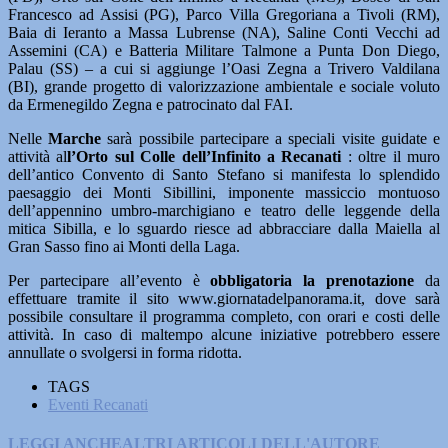
Francesco ad Assisi (PG), Parco Villa Gregoriana a Tivoli (RM),
Baia di Ieranto a Massa Lubrense (NA), Saline Conti Vecchi ad
Assemini (CA) e Batteria Militare Talmone a Punta Don Diego,
Palau (SS) – a cui si aggiunge l’Oasi Zegna a Trivero Valdilana
(BI), grande progetto di valorizzazione ambientale e sociale voluto
da Ermenegildo Zegna e patrocinato dal FAI.
Nelle
Marche
sarà possibile partecipare a speciali visite guidate e
attività al
l’Orto sul Colle dell’Infinito a Recanati
: oltre il muro
dell’antico Convento di Santo Stefano si manifesta lo splendido
paesaggio dei Monti Sibillini, imponente massiccio montuoso
dell’appennino umbro-marchigiano e teatro delle leggende della
mitica Sibilla, e lo sguardo riesce ad abbracciare dalla Maiella al
Gran Sasso fino ai Monti della Laga.
Per partecipare all’evento è
obbligatoria la prenotazione
da
effettuare tramite il sito www.giornatadelpanorama.it, dove sarà
possibile consultare il programma completo, con orari e costi delle
attività. In caso di maltempo alcune iniziative potrebbero essere
annullate o svolgersi in forma ridotta.
TAGS
Eventi Recanati
LEGGI ANCHE
ALTRI ARTICOLI DELL'AUTORE