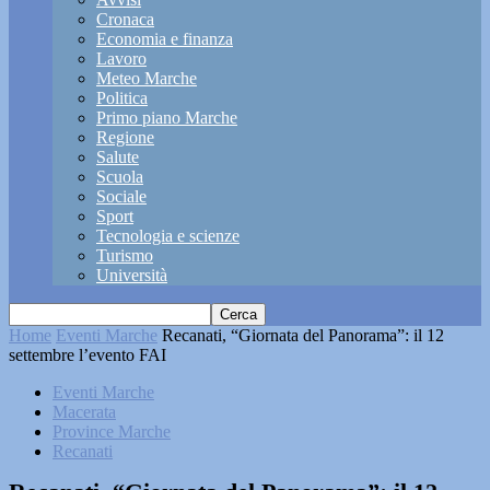
Cronaca
Economia e finanza
Lavoro
Meteo Marche
Politica
Primo piano Marche
Regione
Salute
Scuola
Sociale
Sport
Tecnologia e scienze
Turismo
Università
Home
Eventi Marche
Recanati, “Giornata del Panorama”: il 12
settembre l’evento FAI
Eventi Marche
Macerata
Province Marche
Recanati