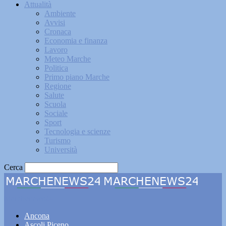
Attualità
Ambiente
Avvisi
Cronaca
Economia e finanza
Lavoro
Meteo Marche
Politica
Primo piano Marche
Regione
Salute
Scuola
Sociale
Sport
Tecnologia e scienze
Turismo
Università
Cerca
Marchenews24
Ancona
Ascoli Piceno