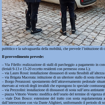
pubblico e la salvaguardia della mobilità, che prevede l’istituzione di ob
Il provvedimento prevede:
– Via Filelfo: realizzazione di stalli di parcheggio a pagamento in con
(feriali 9-13 e 15-20 eccetto residenti con permesso zona L);
– via Lauro Rossi: installazione dissuasori di sosta flessibili all’altezza
– via Brigata Macerata: istituzione di un ulteriore stallo di sosta riser
– Borgo Peranzoni: spostamento dell’attraversamento pedonale situato al
riservato ai veicoli degli invalidi che espongono lo speciale contrasseg
– via Prezzolini: installazione di dissuasori di sosta sull’area antistant
– piazza Vittorio Veneto: modifica dell’orario del termine di vigenza de
– viale Don Bosco: estensione del tratto con sosta regolamentata a d
dall’intersezione con via Dante Alighieri, uniformando il periodo di s