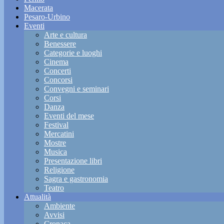
Macerata
Pesaro-Urbino
Eventi
Arte e cultura
Benessere
Categorie e luoghi
Cinema
Concerti
Concorsi
Convegni e seminari
Corsi
Danza
Eventi del mese
Festival
Mercatini
Mostre
Musica
Presentazione libri
Religione
Sagra e gastronomia
Teatro
Attualità
Ambiente
Avvisi
Cronaca