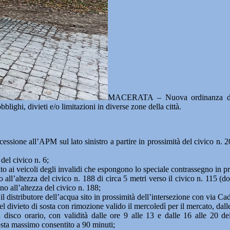
MACERATA – Nuova ordinanza 
blighi, divieti e/o limitazioni in diverse zone della città.
cessione all’APM sul lato sinistro a partire in prossimità del civico n. 2
 del civico n. 6;
vato ai veicoli degli invalidi che espongono lo speciale contrassegno in pr
l’altezza del civico n. 188 di circa 5 metri verso il civico n. 115 (dopo 
no all’altezza del civico n. 188;
e il distributore dell’acqua sito in prossimità dell’intersezione con via C
l divieto di sosta con rimozione valido il mercoledì per il mercato, dalle
isco orario, con validità dalle ore 9 alle 13 e dalle 16 alle 20 dei gi
osta massimo consentito a 90 minuti;