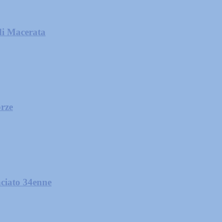
di Macerata
orze
nciato 34enne