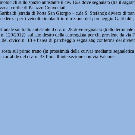
 motocicli sullo spazio antistante il civ. 16/a dove segnalato (tra il sagr
so al cortile di Palazzo Conventati;
ibaldi (strada di Porta San Giorgio – c.da S. Stefano): divieto di transi
cedenza per i veicoli circolanti in direzione del parcheggio Garibaldi; d
tradale sul tratto antistante il civ. n. 28 dove segnalato (tratto terminale 
n. 129/2012): sul lato destro della carreggiata per chi proviene da via F
a del civico n. 18 e l’area di parcheggio segnalata; conferma del divieto
i sosta sul primo tratto (in prossimità della curva) mediante segnaletica 
o carrabile del civ. n. 33 fino all’intersezione con via Falcone.