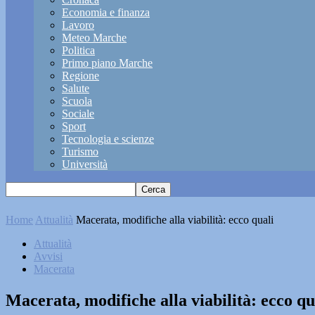
Economia e finanza
Lavoro
Meteo Marche
Politica
Primo piano Marche
Regione
Salute
Scuola
Sociale
Sport
Tecnologia e scienze
Turismo
Università
Home
Attualità
Macerata, modifiche alla viabilità: ecco quali
Attualità
Avvisi
Macerata
Macerata, modifiche alla viabilità: ecco qu