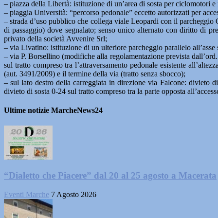
– piazza della Libertà: istituzione di un’area di sosta per ciclomotori e
– piaggia Università: “percorso pedonale” eccetto autorizzati per acces
– strada d’uso pubblico che collega viale Leopardi con il parcheggio Gar
di passaggio) dove segnalato; senso unico alternato con diritto di pre
privato della società Avvenire Srl;
– via Livatino: istituzione di un ulteriore parcheggio parallelo all’asse s
– via P. Borsellino (modifiche alla regolamentazione prevista dall’ord. 
sul tratto compreso tra l’attraversamento pedonale esistente all’altezz
(aut. 3491/2009) e il termine della via (tratto senza sbocco);
– sul lato destro della carreggiata in direzione via Falcone: divieto d
divieto di sosta 0-24 sul tratto compreso tra la parte opposta all’access
Ultime notizie MarcheNews24
“Dialetto che Piacere” dal 20 al 25 agosto a Macerata
Eventi Marche
7 Agosto 2026