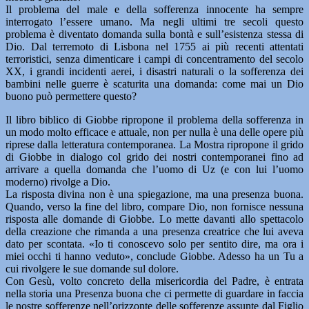
Il problema del male e della sofferenza innocente ha sempre
interrogato l’essere umano. Ma negli ultimi tre secoli questo
problema è diventato domanda sulla bontà e sull’esistenza stessa di
Dio. Dal terremoto di Lisbona nel 1755 ai più recenti attentati
terroristici, senza dimenticare i campi di concentramento del secolo
XX, i grandi incidenti aerei, i disastri naturali o la sofferenza dei
bambini nelle guerre è scaturita una domanda: come mai un Dio
buono può permettere questo?
Il libro biblico di Giobbe ripropone il problema della sofferenza in
un modo molto efficace e attuale, non per nulla è una delle opere più
riprese dalla letteratura contemporanea. La Mostra ripropone il grido
di Giobbe in dialogo col grido dei nostri contemporanei fino ad
arrivare a quella domanda che l’uomo di Uz (e con lui l’uomo
moderno) rivolge a Dio.
La risposta divina non è una spiegazione, ma una presenza buona.
Quando, verso la fine del libro, compare Dio, non fornisce nessuna
risposta alle domande di Giobbe. Lo mette davanti allo spettacolo
della creazione che rimanda a una presenza creatrice che lui aveva
dato per scontata. «Io ti conoscevo solo per sentito dire, ma ora i
miei occhi ti hanno veduto», conclude Giobbe. Adesso ha un Tu a
cui rivolgere le sue domande sul dolore.
Con Gesù, volto concreto della misericordia del Padre, è entrata
nella storia una Presenza buona che ci permette di guardare in faccia
le nostre sofferenze nell’orizzonte delle sofferenze assunte dal Figlio