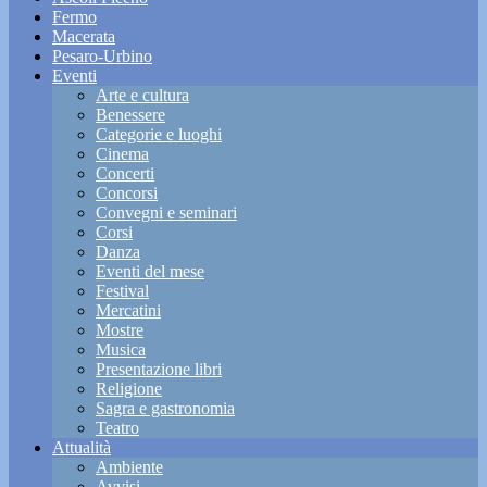
Fermo
Macerata
Pesaro-Urbino
Eventi
Arte e cultura
Benessere
Categorie e luoghi
Cinema
Concerti
Concorsi
Convegni e seminari
Corsi
Danza
Eventi del mese
Festival
Mercatini
Mostre
Musica
Presentazione libri
Religione
Sagra e gastronomia
Teatro
Attualità
Ambiente
Avvisi