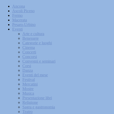
Ancona
Ascoli Piceno
Fermo
Macerata
Pesaro-Urbino
Eventi
Arte e cultura
Benessere
Categorie e luoghi
Cinema
Concerti
Concorsi
Convegni e seminari
Corsi
Danza
Eventi del mese
Festival
Mercatini
Mostre
Musica
Presentazione libri
Religione
Sagra e gastronomia
Teatro