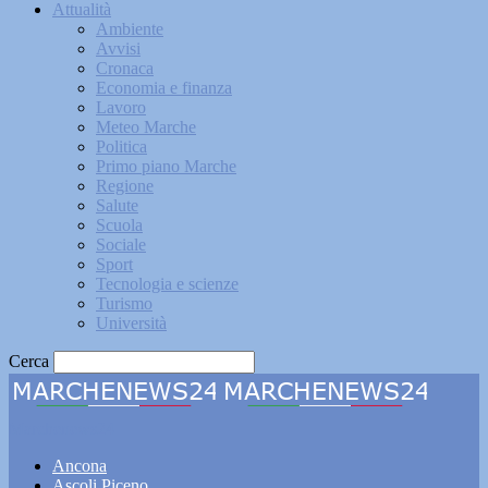
Attualità
Ambiente
Avvisi
Cronaca
Economia e finanza
Lavoro
Meteo Marche
Politica
Primo piano Marche
Regione
Salute
Scuola
Sociale
Sport
Tecnologia e scienze
Turismo
Università
Cerca
Marchenews24
Ancona
Ascoli Piceno