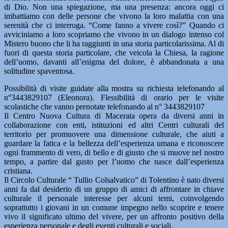
di Dio. Non una spiegazione, ma una presenza: ancora oggi ci
imbattiamo con delle persone che vivono la loro malattia con una
serenità che ci interroga. “Come fanno a vivere così?” Quando ci
avviciniamo a loro scopriamo che vivono in un dialogo intenso col
Mistero buono che li ha raggiunti in una storia particolarissima. Al di
fuori di questa storia particolare, che veicola la Chiesa, la ragione
dell’uomo, davanti all’enigma del dolore, è abbandonata a una
solitudine spaventosa.
Possibilità di visite guidate alla mostra su richiesta telefonando al
n°3443829107 (Eleonora). Flessibilità di orario per le visite
scolastiche che vanno prenotate telefonando al n° 3443829107
Il Centro Nuova Cultura di Macerata opera da diversi anni in
collaborazione con enti, istituzioni ed altri Centri culturali del
territorio per promuovere una dimensione culturale, che aiuti a
guardare la fatica e la bellezza dell’esperienza umana e riconoscere
ogni frammento di vero, di bello e di giusto che si muove nel nostro
tempo, a partire dal gusto per l’uomo che nasce dall’esperienza
cristiana.
Il Circolo Culturale “ Tullio Colsalvatico” di Tolentino è nato diversi
anni fa dal desiderio di un gruppo di amici di affrontare in chiave
culturale il personale interesse per alcuni temi, coinvolgendo
soprattutto i giovani in un comune impegno nello scoprire e tenere
vivo il significato ultimo del vivere, per un affronto positivo della
esperienza personale e degli eventi culturali e sociali.