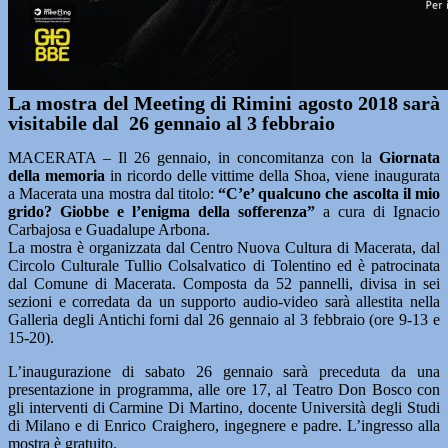
La mostra del Meeting di Rimini agosto 2018 sarà
visitabile dal 26 gennaio al 3 febbraio
MACERATA – Il 26 gennaio, in concomitanza con la
Giornata
della memoria
in ricordo delle vittime della Shoa, viene inaugurata
a Macerata una mostra dal titolo:
“C’e’ qualcuno che ascolta il mio
grido? Giobbe e l’enigma della sofferenza”
a cura di Ignacio
Carbajosa e Guadalupe Arbona.
La mostra è organizzata dal Centro Nuova Cultura di Macerata, dal
Circolo Culturale Tullio Colsalvatico di Tolentino ed è patrocinata
dal Comune di Macerata. Composta da 52 pannelli, divisa in sei
sezioni e corredata da un supporto audio-video sarà allestita nella
Galleria degli Antichi forni dal 26 gennaio al 3 febbraio (ore 9-13 e
15-20).
L’inaugurazione di sabato 26 gennaio sarà preceduta da una
presentazione in programma, alle ore 17, al Teatro Don Bosco con
gli interventi di Carmine Di Martino, docente Università degli Studi
di Milano e di Enrico Craighero, ingegnere e padre. L’ingresso alla
mostra è gratuito.