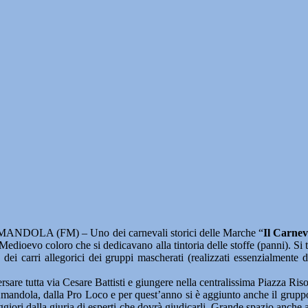
ANDOLA (FM) – Uno dei carnevali storici delle Marche “
Il Carnev
edioevo coloro che si dedicavano alla tintoria delle stoffe (panni). Si t
à, dei carri allegorici dei gruppi mascherati (realizzati essenzialmente
aversare tutta via Cesare Battisti e giungere nella centralissima Piazza Ri
andola, dalla Pro Loco e per quest’anno si è aggiunto anche il gruppo
giori dalla giuria di esperti che dovrà giudicarli. Grande spazio anche alla