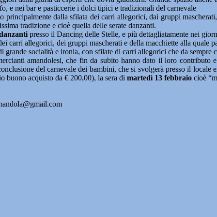
o, e nei bar e pasticcerie i dolci tipici e tradizionali del carnevale
 principalmente dalla sfilata dei carri allegorici, dai gruppi mascherati,
issima tradizione e cioè quella delle serate danzanti.
 danzanti
presso il Dancing delle Stelle, e più dettagliatamente nei gior
i carri allegorici, dei gruppi mascherati e della macchiette alla quale
grande socialità e ironia, con sfilate di carri allegorici che da sempre ca
ercianti amandolesi, che fin da subito hanno dato il loro contributo e 
sione del carnevale dei bambini, che si svolgerà presso il locale ex 
o buono acquisto da € 200,00), la sera di
martedì 13 febbraio
cioè “ma
.amandola@gmail.com