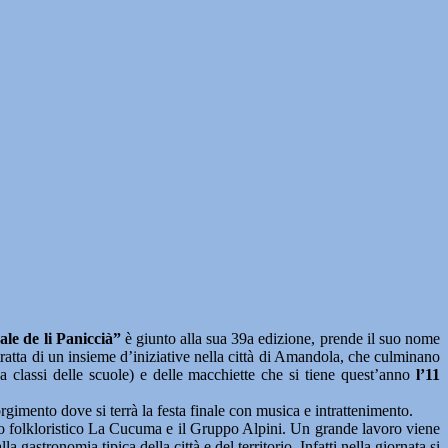
ale de li Paniccià”
è giunto alla sua 39a edizione, prende il suo nome
ratta di un insieme d’iniziative nella città di Amandola, che culminano
 da classi delle scuole) e delle macchiette che si tiene quest’anno
l’11
sorgimento dove si terrà la festa finale con musica e intrattenimento.
 folkloristico La Cucuma e il Gruppo Alpini. Un grande lavoro viene
 gastronomia tipica della città e del territorio. Infatti nella giornata si