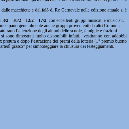
 dalle macchiette e dal falò di Re Carnevale nella edizione attuale si è
ni
3/2 – 10/2 – 12/2 – 17/2
, con eccellenti gruppi musicali e musicisti.
 partecipano generalmente anche gruppi provenienti da altri Comuni.
tturano l’attenzione degli alunni delle scuole, famiglie e frazioni.
si sono dimostrati molto disponibili; infatti, vestiranno con addobbi
pretura e dopo l’estrazione dei premi della lotteria (1° premio buono
rtedì grasso” per simboleggiare la chiusura dei festeggiamenti.