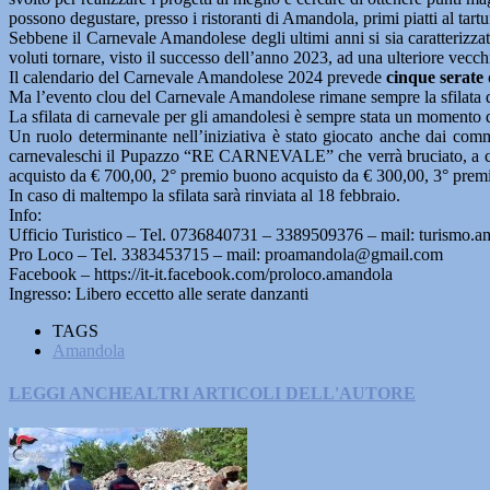
possono degustare, presso i ristoranti di Amandola, primi piatti al tartuf
Sebbene il Carnevale Amandolese degli ultimi anni si sia caratterizzato
voluti tornare, visto il successo dell’anno 2023, ad una ulteriore vecch
Il calendario del Carnevale Amandolese 2024 prevede
cinque serate
Ma l’evento clou del Carnevale Amandolese rimane sempre la sfilata de
La sfilata di carnevale per gli amandolesi è sempre stata un momento di 
Un ruolo determinante nell’iniziativa è stato giocato anche dai comm
carnevaleschi il Pupazzo “RE CARNEVALE” che verrà bruciato, a conclu
acquisto da € 700,00, 2° premio buono acquisto da € 300,00, 3° premi
In caso di maltempo la sfilata sarà rinviata al 18 febbraio.
Info:
Ufficio Turistico – Tel. 0736840731 – 3389509376 – mail: turismo
Pro Loco – Tel. 3383453715 – mail: proamandola@gmail.com
Facebook – https://it-it.facebook.com/proloco.amandola
Ingresso: Libero eccetto alle serate danzanti
TAGS
Amandola
LEGGI ANCHE
ALTRI ARTICOLI DELL'AUTORE