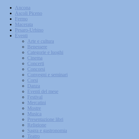
Ancona
Ascoli Piceno
Fermo
Macerata
Pesaro-Urbino
Eventi
Arte e cultura
Benessere
Categorie e luoghi
Cinema
Concerti
Concorsi
Convegni e seminari
Corsi
Danza
Eventi del mese
Festival
Mercatini
Mostre
Musica
Presentazione libri
Religione
Sagra e gastronomia
Teatro