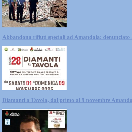
Abbandona rifiuti speciali ad Amandola: denunciato
Diamanti a Tavola, dal primo al 9 novembre Amando