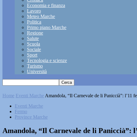
Economia e finanza
Lavoro
Meteo Marche
Politica
Primo piano Marche
Regione
Salute
Scuola
Sociale
Sport
Tecnologia e scienze
Turismo
Università
Home
Eventi Marche
Amandola, “Il Carnevale de li Paniccià”: l’11 febbr
Eventi Marche
Fermo
Province Marche
Amandola, “Il Carnevale de li Paniccià”: l’