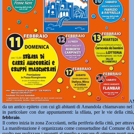
AM
da un antico epiteto con cui gli abitanti di Amandola chiamavano nel M
in particolare con due appuntamenti: la sfilata, per le vie della citt
febbraio
.
Il corteo inizia in zona Zoccolanti, nella periferia della città, per attr
La manifestazione è organizzata come consuetudine dal Comune di Am
svolto per realizzare i progetti al meglio e cercare di ottenere punti mag