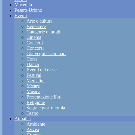
Macerata
Pesaro-Urbino
Eventi
Arte e cultura
Benessere
Categorie e luoghi
Cinema
Concerti
Concorsi
Convegni e seminari
Corsi
Danza
Eventi del mese
Festival
Mercatini
Mostre
Musica
Presentazione libri
Religione
Sagra e gastronomia
Teatro
Attualità
Ambiente
Avvisi
Cronaca