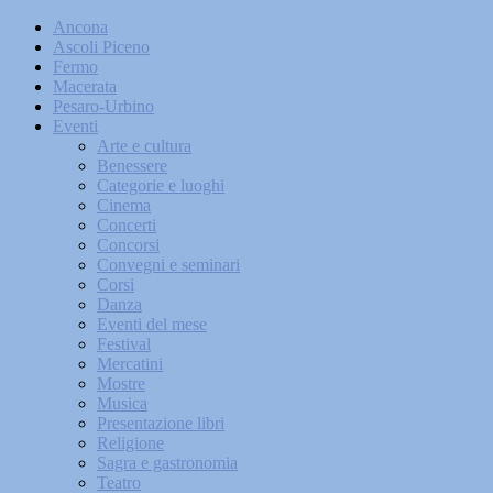
Ancona
Ascoli Piceno
Fermo
Macerata
Pesaro-Urbino
Eventi
Arte e cultura
Benessere
Categorie e luoghi
Cinema
Concerti
Concorsi
Convegni e seminari
Corsi
Danza
Eventi del mese
Festival
Mercatini
Mostre
Musica
Presentazione libri
Religione
Sagra e gastronomia
Teatro