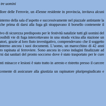
i tre uomini
re delle Ferrovie, un 45enne residente in provincia, invitava alcuni
terno della sala d’aspetto e successivamente nel piazzale antistante la
che prima di darsi alla fuga gli strappavano il borsello contenente il
di sicurezza predisposto per le festività natalizie tutti gli uomini del
bili vie di fuga intercettavano in una strada vicina alla stazione un
ratori, grazie al loro fiuto investigativo, comprendevano che il soggetto
ll’interno ancora i suoi documenti. L’uomo, un marocchino di 42 anni
o rapinata al ferroviere. Sono ancora in corso indagini finalizzate ad
iorni dai sanitari del pronto soccorso dove è stato trasportato per le cure
 minacce e lesioni è stato tratto in arresto e ristretto presso il carcere
mente di assicurare alla giustizia un rapinatore pluripregiudicato e