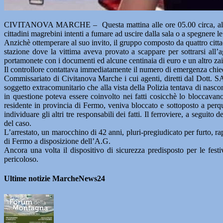
CIVITANOVA MARCHE – Questa mattina alle ore 05.00 circa, all’intern
cittadini magrebini intenti a fumare ad uscire dalla sala o a spegnere le 
Anzichè ottemperare al suo invito, il gruppo composto da quattro citta
stazione dove la vittima aveva provato a scappare per sottrarsi all’a
portamonete con i documenti ed alcune centinaia di euro e un altro zaino
Il controllore contattava immediatamente il numero di emergenza chieden
Commissariato di Civitanova Marche i cui agenti, diretti dal Dott. S
soggetto extracomunitario che alla vista della Polizia tentava di nascon
in questione poteva essere coinvolto nei fatti cosicchè lo bloccava
residente in provincia di Fermo, veniva bloccato e sottoposto a perqu
individuare gli altri tre responsabili dei fatti. Il ferroviere, a seguito
del caso.
L’arrestato, un marocchino di 42 anni, pluri-pregiudicato per furto, rapi
di Fermo a disposizione dell’A.G.
Ancora una volta il dispositivo di sicurezza predisposto per le fes
pericoloso.
Ultime notizie MarcheNews24