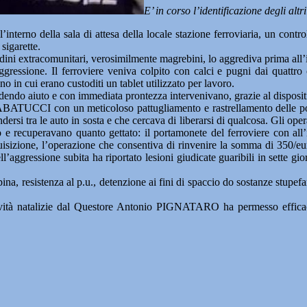
E’ in corso l’identificazione degli altr
o della sala di attesa della locale stazione ferroviaria, un controllo
sigarette.
dini extracomunitari, verosimilmente magrebini, lo aggrediva prima all’in
ggressione. Il ferroviere veniva colpito con calci e pugni dai quattro 
 in cui erano custoditi un tablet utilizzato per lavoro.
do aiuto e con immediata prontezza intervenivano, grazie al dispositivo 
ABATUCCI con un meticoloso pattugliamento e rastrellamento delle possi
dersi tra le auto in sosta e che cercava di liberarsi di qualcosa. Gli ope
no e recuperavano quanto gettato: il portamonete del ferroviere con a
isizione, l’operazione che consentiva di rinvenire la somma di 350/eur
 dell’aggressione subita ha riportato lesioni giudicate guaribili in sette g
na, resistenza al p.u., detenzione ai fini di spaccio do sostanze stupefanti
tività natalizie dal Questore Antonio PIGNATARO ha permesso efficace