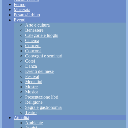
Fermo
Macerata
Pesaro-Urbino
Eventi
Arte e cultura
Benessere
Categorie e luoghi
Cinema
Concerti
Concorsi
Convegni e seminari
Corsi
Danza
Eventi del mese
Festival
Mercatini
Mostre
Musica
Presentazione libri
Religione
Sagra e gastronomia
Teatro
Attualità
Ambiente
Avvisi