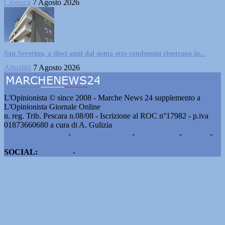
Cronaca
7 Agosto 2026
San Severino, a dieci anni dal sisma otto condomini rientrano in...
Attualità
7 Agosto 2026
L'Opinionista © since 2008 - Marche News 24 supplemento a
L'Opinionista Giornale Online
n. reg. Trib. Pescara n.08/08 - Iscrizione al ROC n°17982 - p.iva
01873660680 a cura di A. Gulizia
Pubblicità e contatti
-
Notizie del giorno
-
Informazioni
-
Privacy
-
Cookie
SOCIAL:
Facebook
-
X