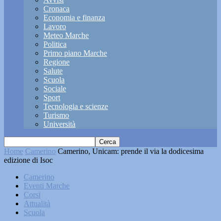
Cronaca
Economia e finanza
Lavoro
Meteo Marche
Politica
Primo piano Marche
Regione
Salute
Scuola
Sociale
Sport
Tecnologia e scienze
Turismo
Università
Home
Camerino
Camerino, Unicam: prende il via la dodicesima
edizione di Isoc
Camerino
Eventi Marche
Corsi
Attualità
Scuola