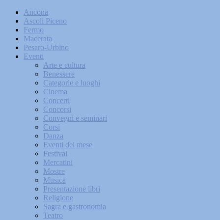
Ancona
Ascoli Piceno
Fermo
Macerata
Pesaro-Urbino
Eventi
Arte e cultura
Benessere
Categorie e luoghi
Cinema
Concerti
Concorsi
Convegni e seminari
Corsi
Danza
Eventi del mese
Festival
Mercatini
Mostre
Musica
Presentazione libri
Religione
Sagra e gastronomia
Teatro