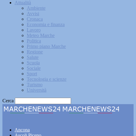
Attualità
Ambiente
Avvisi
Cronaca
Economia e finanza
Lavoro
Meteo Marche
Politica
Primo piano Marche
Regione
Salute
Scuola
Sociale
Sport
Tecnologia e scienze
Turismo
Università
Cerca
Marchenews24
Ancona
Ascoli Piceno