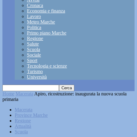
Cronaca
Economia e finanza
Lavoro
Meteo Marche
Politica
Primo piano Marche
Regione
Salute
Scuola
Sociale
Sport
Tecnologia e scienze
Turismo
Università
Home
Macerata
Apiro, ricostruzione: inaugurata la nuova scuola
primaria
Macerata
Province Marche
Regione
Attualità
Scuola