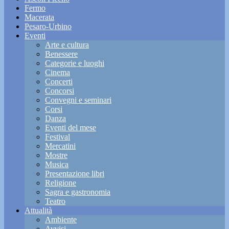
Fermo
Macerata
Pesaro-Urbino
Eventi
Arte e cultura
Benessere
Categorie e luoghi
Cinema
Concerti
Concorsi
Convegni e seminari
Corsi
Danza
Eventi del mese
Festival
Mercatini
Mostre
Musica
Presentazione libri
Religione
Sagra e gastronomia
Teatro
Attualità
Ambiente
Avvisi