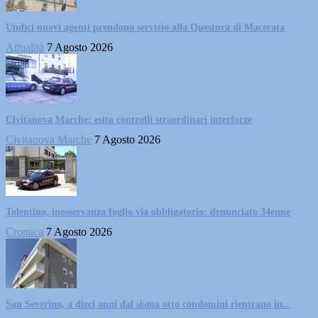
Undici nuovi agenti prendono servizio alla Questura di Macerata
Attualità
7 Agosto 2026
Civitanova Marche: esito controlli straordinari interforze
Civitanova Marche
7 Agosto 2026
Tolentino, inosservanza foglio via obbligatorio: denunciato 34enne
Cronaca
7 Agosto 2026
San Severino, a dieci anni dal sisma otto condomini rientrano in...