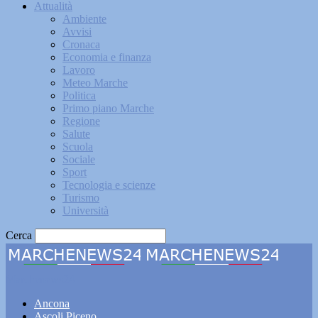
Attualità
Ambiente
Avvisi
Cronaca
Economia e finanza
Lavoro
Meteo Marche
Politica
Primo piano Marche
Regione
Salute
Scuola
Sociale
Sport
Tecnologia e scienze
Turismo
Università
Cerca
Marchenews24
Ancona
Ascoli Piceno