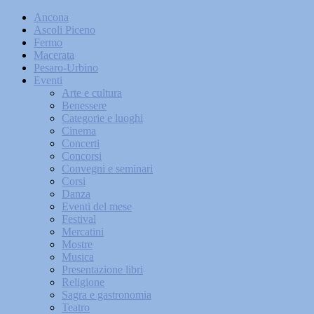
Ancona
Ascoli Piceno
Fermo
Macerata
Pesaro-Urbino
Eventi
Arte e cultura
Benessere
Categorie e luoghi
Cinema
Concerti
Concorsi
Convegni e seminari
Corsi
Danza
Eventi del mese
Festival
Mercatini
Mostre
Musica
Presentazione libri
Religione
Sagra e gastronomia
Teatro