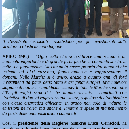
Il Presidente Ceriscioli soddisfatto per gli investimenti sulle
strutture scolastiche marchigiane
APIRO (MC) – “
Ogni volta che si restituisce una scuola è un
momento importante e di grande festa perché la comunità si ritrova
nelle sue fondamenta. La comunità nasce proprio dai bambini che
insieme ad altri crescono, fanno amicizia e rappresentano il
domani. Nelle Marche si è avuto, grazie a quattro anni di forti
investimenti da parte dello Stato e dei fondi europei, una notevole
stagione di nuove e riqualificate scuole. In tutte le Marche sono oltre
500 gli edifici scolastici che hanno ricevuto i contributi con
l’obiettivo di dare ai ragazzi scuole sicure, rispettose dell’ambiente e
con classe energetica efficiente, in grado non solo di ridurre le
emissioni nell’aria, ma anche di limitare le spese di mantenimento
da parte delle amministrazioni comunali”
.
Così il
presidente della Regione Marche Luca Ceriscioli,
ha
sottolineato durante l’inaugurazione della nuova scuola primaria di