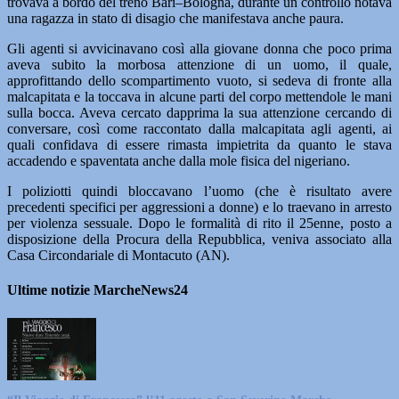
trovava a bordo del treno Bari–Bologna, durante un controllo notava
una ragazza in stato di disagio che manifestava anche paura.
Gli agenti si avvicinavano così alla giovane donna che poco prima
aveva subito la morbosa attenzione di un uomo, il quale,
approfittando dello scompartimento vuoto, si sedeva di fronte alla
malcapitata e la toccava in alcune parti del corpo mettendole le mani
sulla bocca. Aveva cercato dapprima la sua attenzione cercando di
conversare, così come raccontato dalla malcapitata agli agenti, ai
quali confidava di essere rimasta impietrita da quanto le stava
accadendo e spaventata anche dalla mole fisica del nigeriano.
I poliziotti quindi bloccavano l’uomo (che è risultato avere
precedenti specifici per aggressioni a donne) e lo traevano in arresto
per violenza sessuale. Dopo le formalità di rito il 25enne, posto a
disposizione della Procura della Repubblica, veniva associato alla
Casa Circondariale di Montacuto (AN).
Ultime notizie MarcheNews24