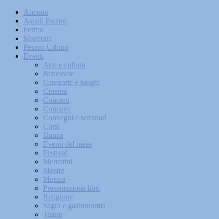
Ancona
Ascoli Piceno
Fermo
Macerata
Pesaro-Urbino
Eventi
Arte e cultura
Benessere
Categorie e luoghi
Cinema
Concerti
Concorsi
Convegni e seminari
Corsi
Danza
Eventi del mese
Festival
Mercatini
Mostre
Musica
Presentazione libri
Religione
Sagra e gastronomia
Teatro