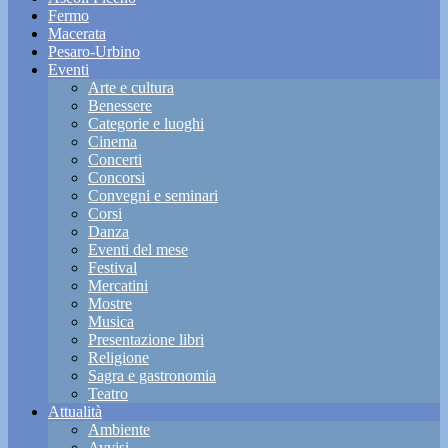
Fermo
Macerata
Pesaro-Urbino
Eventi
Arte e cultura
Benessere
Categorie e luoghi
Cinema
Concerti
Concorsi
Convegni e seminari
Corsi
Danza
Eventi del mese
Festival
Mercatini
Mostre
Musica
Presentazione libri
Religione
Sagra e gastronomia
Teatro
Attualità
Ambiente
Avvisi