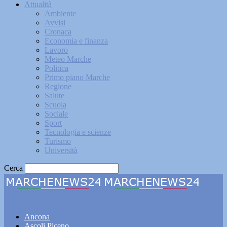
Attualità
Ambiente
Avvisi
Cronaca
Economia e finanza
Lavoro
Meteo Marche
Politica
Primo piano Marche
Regione
Salute
Scuola
Sociale
Sport
Tecnologia e scienze
Turismo
Università
Cerca
Marchenews24
Ancona
Ascoli Piceno