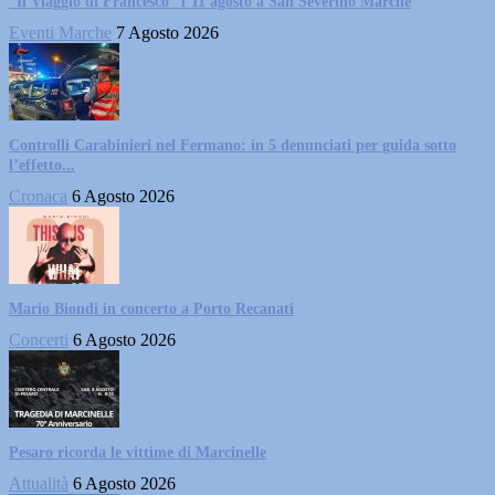
“Il Viaggio di Francesco” l’11 agosto a San Severino Marche
Eventi Marche
7 Agosto 2026
Controlli Carabinieri nel Fermano: in 5 denunciati per guida sotto
l’effetto...
Cronaca
6 Agosto 2026
Mario Biondi in concerto a Porto Recanati
Concerti
6 Agosto 2026
Pesaro ricorda le vittime di Marcinelle
Attualità
6 Agosto 2026