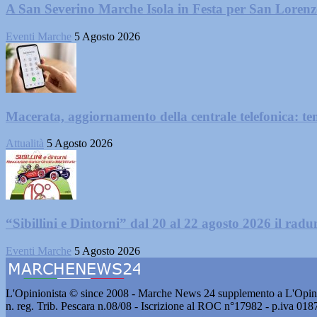
A San Severino Marche Isola in Festa per San Loren
Eventi Marche
5 Agosto 2026
Macerata, aggiornamento della centrale telefonica: te
Attualità
5 Agosto 2026
“Sibillini e Dintorni” dal 20 al 22 agosto 2026 il radun
Eventi Marche
5 Agosto 2026
L'Opinionista © since 2008 - Marche News 24 supplemento a L'Opini
n. reg. Trib. Pescara n.08/08 - Iscrizione al ROC n°17982 - p.iva 01