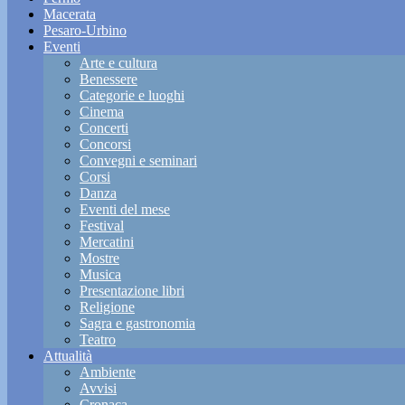
Macerata
Pesaro-Urbino
Eventi
Arte e cultura
Benessere
Categorie e luoghi
Cinema
Concerti
Concorsi
Convegni e seminari
Corsi
Danza
Eventi del mese
Festival
Mercatini
Mostre
Musica
Presentazione libri
Religione
Sagra e gastronomia
Teatro
Attualità
Ambiente
Avvisi
Cronaca