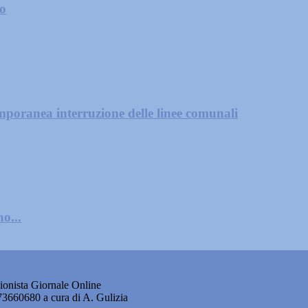
zo
mporanea interruzione delle linee comunali
o...
onista Giornale Online
873660680 a cura di A. Gulizia