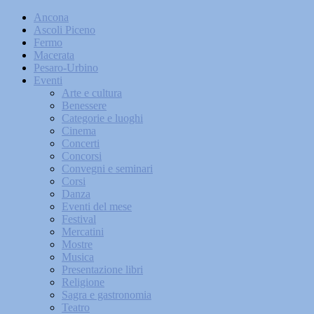
Ancona
Ascoli Piceno
Fermo
Macerata
Pesaro-Urbino
Eventi
Arte e cultura
Benessere
Categorie e luoghi
Cinema
Concerti
Concorsi
Convegni e seminari
Corsi
Danza
Eventi del mese
Festival
Mercatini
Mostre
Musica
Presentazione libri
Religione
Sagra e gastronomia
Teatro