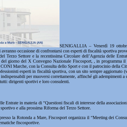
SENIGALLIA – Venerdì 19 ottobre,
 avranno occasione di confrontarsi con esperti di fiscalità sportiva proven
l Terzo Settore e la recentissima Circolare dell’Agenzia delle Entrat
dine del giorno del X Convegno Nazionale Fiscosport, , in programma il
CONI Marche, con la Consulta dello Sport e con il patrocinio della Citt
fessionisti esperti in fiscalità sportiva, con un sito sempre aggiornato 
enti indispensabili per muoversi correttamente, affinché gli adempimenti
ti: dirigenti sportivi e loro consulenti.
le Entrate in materia di “Questioni fiscali di interesse della associazion
sportivo e alla prossima Riforma del Terzo Settore.
 presso la Rotonda a Mare, Fiscosport organizza il “Meeting dei Consulen
tematiche fiscosportive.