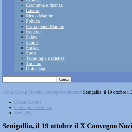
Economia e finanza
Lavoro
Meteo Marche
Politica
Primo piano Marche
Regione
Salute
Scuola
Sociale
Sport
Tecnologia e scienze
Turismo
Università
Home
Eventi Marche
Convegni e seminari
Senigallia, il 19 ottobre 
Eventi Marche
Convegni e seminari
Senigallia
Senigallia, il 19 ottobre il X Convegno Naz