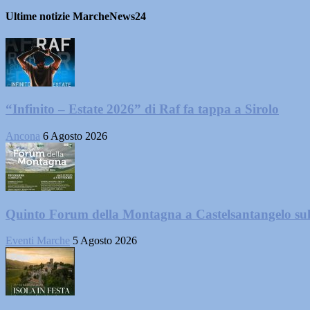
Ultime notizie MarcheNews24
“Infinito – Estate 2026” di Raf fa tappa a Sirolo
Ancona
6 Agosto 2026
Quinto Forum della Montagna a Castelsantangelo su
Eventi Marche
5 Agosto 2026