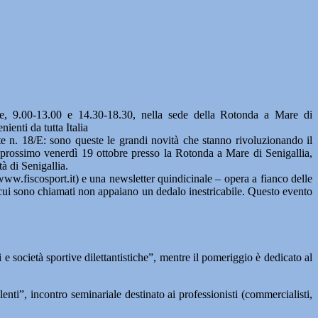
 9.00-13.00 e 14.30-18.30, nella sede della Rotonda a Mare di
ienti da tutta Italia
e n. 18/E: sono queste le grandi novità che stanno rivoluzionando il
 prossimo venerdì 19 ottobre presso la Rotonda a Mare di Senigallia,
à di Senigallia.
(www.fiscosport.it) e una newsletter quindicinale – opera a fianco delle
 a cui sono chiamati non appaiano un dedalo inestricabile. Questo evento
i e società sportive dilettantistiche”, mentre il pomeriggio è dedicato al
ti”, incontro seminariale destinato ai professionisti (commercialisti,